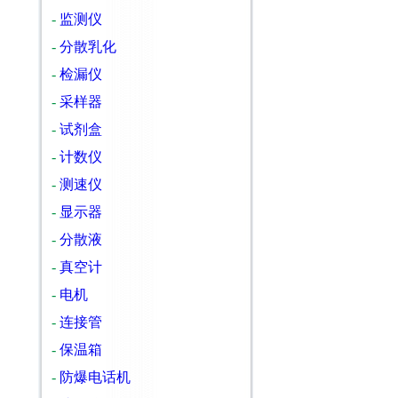
-
监测仪
-
分散乳化
-
检漏仪
-
采样器
-
试剂盒
-
计数仪
-
测速仪
-
显示器
-
分散液
-
真空计
-
电机
-
连接管
-
保温箱
-
防爆电话机