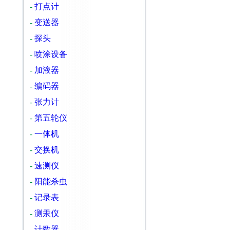
-
打点计
-
变送器
-
探头
-
喷涂设备
-
加液器
-
编码器
-
张力计
-
第五轮仪
-
一体机
-
交换机
-
速测仪
-
阳能杀虫
-
记录表
-
测汞仪
-
计数器