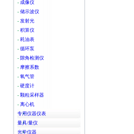
-
成像仪
-
储示波仪
-
发射光
-
积算仪
-
耗油表
-
循环泵
-
隙角检测仪
-
摩擦系数
-
氧气管
-
硬度计
-
颗粒采样器
-
离心机
专用仪器仪表
量具/量仪
光学仪器