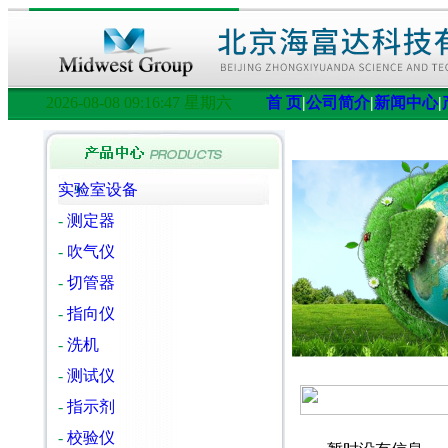
2026-08-08 09:16:48 星期六
首 页
|
公司简介
|
新闻中心
|
实验室设备
-
测定器
-
吹气仪
-
切管器
-
指向仪
-
洗机
-
测试仪
-
指示剂
-
校验仪