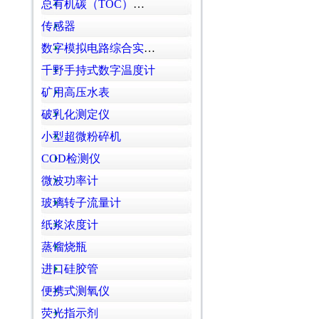
总有机碳（TOC）分析仪
传感器
数字模拟电路综合实验箱
千野手持式数字温度计
矿用高压水表
破乳化测定仪
小型超微粉碎机
COD检测仪
微波功率计
玻璃转子流量计
纸浆浓度计
蒸馏烧瓶
进口硅胶管
便携式测氧仪
荧光指示剂