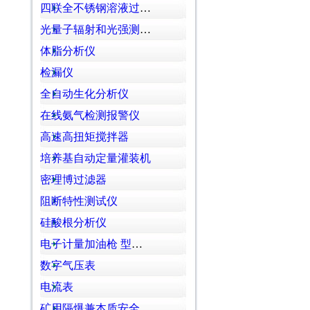
四联全不锈钢溶液过滤器
光量子辐射和光强测定仪
体脂分析仪
检漏仪
全自动生化分析仪
在线氨气检测报警仪
高速高扭矩搅拌器
培养基自动定量灌装机
密理博过滤器
阻断特性测试仪
硅酸根分析仪
电子计量加油枪 型号:YJ12-DN25库号：M391691
数字气压表
电流表
矿用隔爆兼本质安全型稳压电源