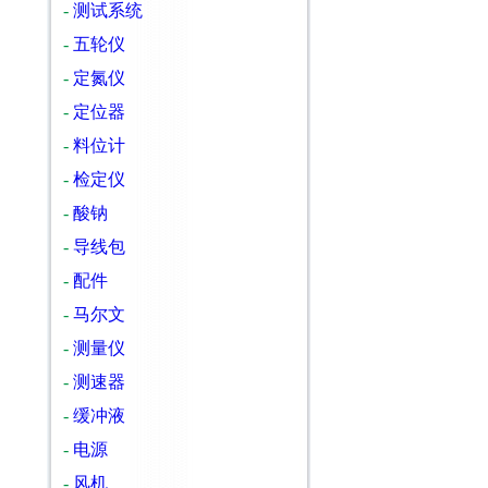
-
测试系统
-
五轮仪
-
定氮仪
-
定位器
-
料位计
-
检定仪
-
酸钠
-
导线包
-
配件
-
马尔文
-
测量仪
-
测速器
-
缓冲液
-
电源
-
风机