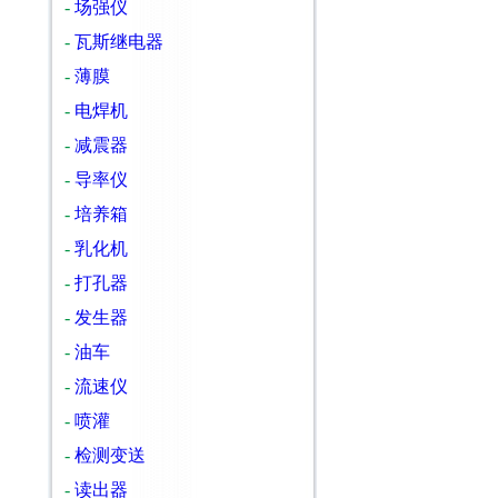
-
场强仪
-
瓦斯继电器
-
薄膜
-
电焊机
-
减震器
-
导率仪
-
培养箱
-
乳化机
-
打孔器
-
发生器
-
油车
-
流速仪
-
喷灌
-
检测变送
-
读出器