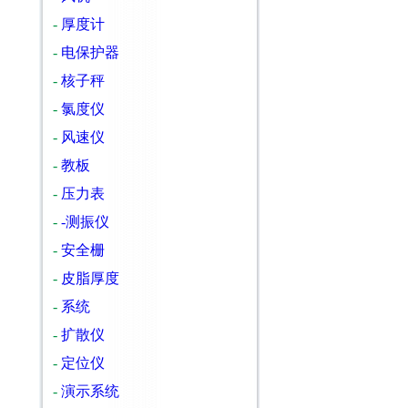
-
厚度计
-
电保护器
-
核子秤
-
氯度仪
-
风速仪
-
教板
-
压力表
-
-测振仪
-
安全栅
-
皮脂厚度
-
系统
-
扩散仪
-
定位仪
-
演示系统