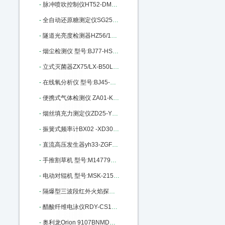
-
脉冲喷吹控制仪HT52-DMK-4CSA-20：M395830
-
全自动还原糖测定仪SG25-SGD-4-D：M396884
-
隧道光亮度检测器HZ56/151106A：M400227
-
烟尘检测仪 型号:BJ77-HS-230库号：M404507
-
立式灭菌器ZX75/LX-B50L 库号：M404842
-
在线氧分析仪 型号:BJ45-CW-2000：M405840
-
便携式气体检测仪 ZA01-KP668库号：M11595
-
烟丝填充力测定仪ZD25-YDZ430A库号：M13195
-
振簧式频率计BX02 -XD302库号：M129313
-
直流高压发生器yh33-ZGF60/2库号：M132095
-
手推割草机 型号:M147798库号：M147798
-
电动对辊机 型号:MSK-2150库号：M251248
-
隔爆型三波段红外火焰探测器：M295402
-
醋酸纤维电泳仪RDY-CS1库号：M298108
-
奥利龙Orion 9107BNMD库号：M298905