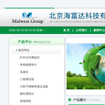
2026-08-10 06:26:27 星期一
首 页
|
公司简介
|
新闻中心
电导率仪
-
红外分光测油仪
-
单相辐射热计
-
流速仪
-
三相调压器
-
六联不锈钢溶液过滤器
-
紫外透照台
-
发电焊机