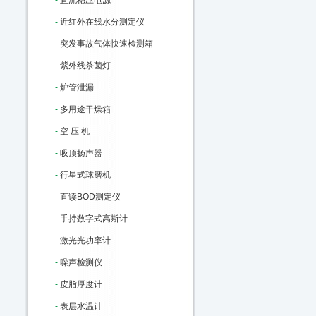
-
直流稳压电源
-
近红外在线水分测定仪
-
突发事故气体快速检测箱
-
紫外线杀菌灯
-
炉管泄漏
-
多用途干燥箱
-
空 压 机
-
吸顶扬声器
-
行星式球磨机
-
直读BOD测定仪
-
手持数字式高斯计
-
激光光功率计
-
噪声检测仪
-
皮脂厚度计
-
表层水温计