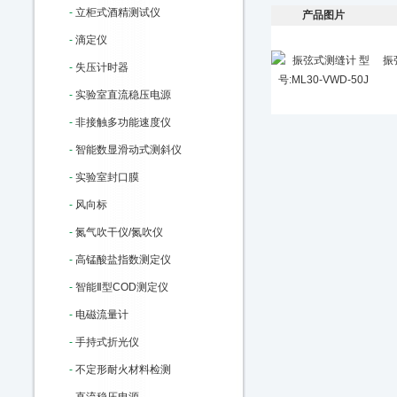
-
立柜式酒精测试仪
产品图片
-
滴定仪
振
-
失压计时器
-
实验室直流稳压电源
-
非接触多功能速度仪
-
智能数显滑动式测斜仪
-
实验室封口膜
-
风向标
-
氮气吹干仪/氮吹仪
-
高锰酸盐指数测定仪
-
智能Ⅱ型COD测定仪
-
电磁流量计
-
手持式折光仪
-
不定形耐火材料检测