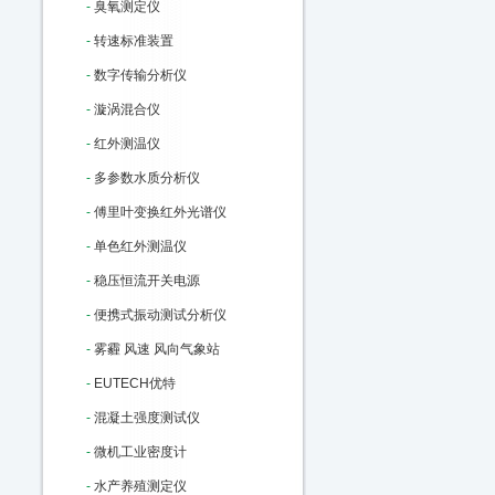
-
臭氧测定仪
-
转速标准装置
-
数字传输分析仪
-
漩涡混合仪
-
红外测温仪
-
多参数水质分析仪
-
傅里叶变换红外光谱仪
-
单色红外测温仪
-
稳压恒流开关电源
-
便携式振动测试分析仪
-
雾霾 风速 风向气象站
-
EUTECH优特
-
混凝土强度测试仪
-
微机工业密度计
-
水产养殖测定仪