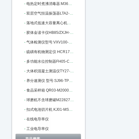
-
电热定时煮沸消毒器:M361030库号：M361030
-
双层空气恒温振荡器LTA2-ET-9511K：M377986
-
落地式低速大容量离心机MGLD4-40：M401916
-
胶体金读卡仪HB85/ZXJH-JB02库号：M403485
-
气体检测仪型号:VXV100-SO2库号：M404730
-
硫磺有机物测定仪 HCR1700库号：M16969
-
多功能水位控制器FH05-CCYJ-96E：M129003
-
大体积混凝土测温仪TY27-HNTT-D：M141067
-
养分速测仪 型号:SJ96-TPY-8A库号：M147056
-
食品采样箱 QR03-M200077库号：M200077
-
球磨机不含球磨罐M228278库号：M228278
-
扣式电池切片机 KJ01-MSK-T10：M329628
-
在线电导率仪
-
工业电导率仪