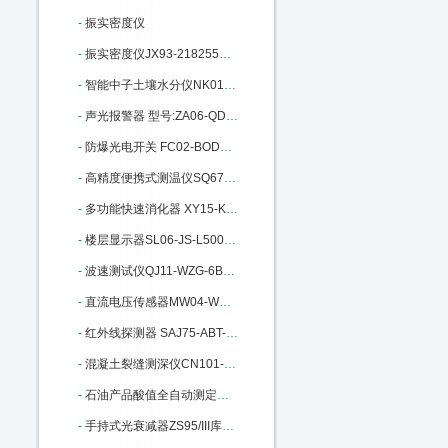
-
振实密度仪
-
振实密度仪JX93-218255库号：M218255
-
智能中子土壤水分仪NK01CS830库号：M235070
-
声光报警器 型号:ZA06-QD100库号：M405860
-
防爆光电开关 FC02-BOD库号：M405850
-
高精度便携式测温仪SQ67-JM222：M22428
-
多功能快速消化器 XY15-KSXHQ库号：M207793
-
楼层显示器SL06-JS-L5000库号：M272487
-
波速测试仪QJ11-WZG-6B库号：M274310
-
直流电压传感器MW04-WBV334U01-S：M298822
-
红外线探测器 SAJ75-ABT-60库号：M313070
-
混凝土裂缝测深仪CN101-BJCS-1：M317353
-
石油产品酸值全自动测定仪M335894
-
手持式光衰减器ZS95/III库号：M346674