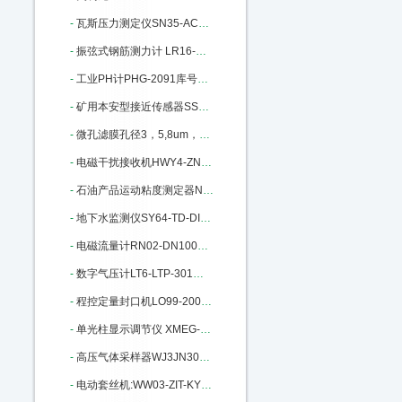
-
瓦斯压力测定仪SN35-ACW-1库号：M333910
-
振弦式钢筋测力计 LR16-GXR-1010：M346577
-
工业PH计PHG-2091库号：M355051
-
矿用本安型接近传感器SS80-GUC100：M362196
-
微孔滤膜孔径3，5,8um，直径60mm：M364481
-
电磁干扰接收机HWY4-ZN3951D库号：M377823
-
石油产品运动粘度测定器N150-265C：M384751
-
地下水监测仪SY64-TD-DIver-DI805：M405433
-
电磁流量计RN02-DN100库号：M405826
-
数字气压计LT6-LTP-301库号：M405827
-
程控定量封口机LO99-2009D库号：M17055
-
单光柱显示调节仪 XMEG-5000A库号：M22336
-
高压气体采样器WJ3JN3002-20-4L：M313198
-
电动套丝机:WW03-ZIT-KY01-50：M326588