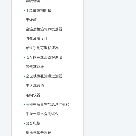
-
声级计类
-
电缆故障测距仪
-
干燥箱
-
全温度恒温培养振荡器
-
乳化液浓度计
-
单道手动可调移液器
-
安全阀在线离线检测仪
-
等规萃取器
-
全玻璃微孔滤膜过滤器
-
电火花震源
-
哈纳仪器
-
智能中流量空气总悬浮微粒
-
手持土壤水分测试仪
-
复合电极
-
奥氏气体分析仪