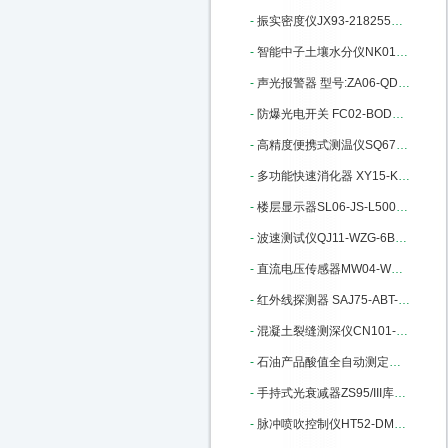
-
振实密度仪JX93-218255库号：M218255
-
智能中子土壤水分仪NK01CS830库号：M235070
-
声光报警器 型号:ZA06-QD100库号：M405860
-
防爆光电开关 FC02-BOD库号：M405850
-
高精度便携式测温仪SQ67-JM222：M22428
-
多功能快速消化器 XY15-KSXHQ库号：M207793
-
楼层显示器SL06-JS-L5000库号：M272487
-
波速测试仪QJ11-WZG-6B库号：M274310
-
直流电压传感器MW04-WBV334U01-S：M298822
-
红外线探测器 SAJ75-ABT-60库号：M313070
-
混凝土裂缝测深仪CN101-BJCS-1：M317353
-
石油产品酸值全自动测定仪M335894
-
手持式光衰减器ZS95/III库号：M346674
-
脉冲喷吹控制仪HT52-DMK-4CSA-20：M395830