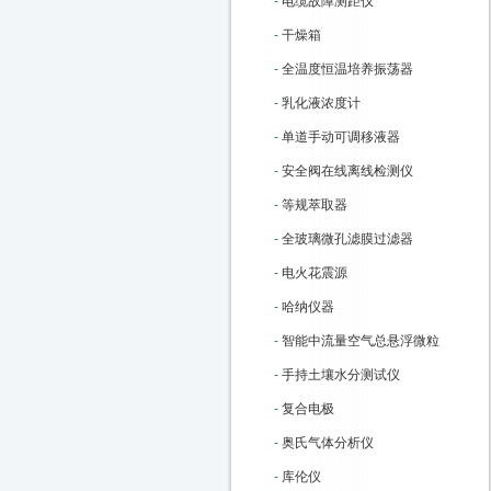
-
电缆故障测距仪
-
干燥箱
-
全温度恒温培养振荡器
-
乳化液浓度计
-
单道手动可调移液器
-
安全阀在线离线检测仪
-
等规萃取器
-
全玻璃微孔滤膜过滤器
-
电火花震源
-
哈纳仪器
-
智能中流量空气总悬浮微粒
-
手持土壤水分测试仪
-
复合电极
-
奥氏气体分析仪
-
库伦仪