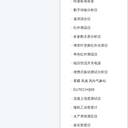
-
转速标准装置
-
数字传输分析仪
-
漩涡混合仪
-
红外测温仪
-
多参数水质分析仪
-
傅里叶变换红外光谱仪
-
单色红外测温仪
-
稳压恒流开关电源
-
便携式振动测试分析仪
-
雾霾 风速 风向气象站
-
EUTECH优特
-
混凝土强度测试仪
-
微机工业密度计
-
水产养殖测定仪
-
振实密度仪