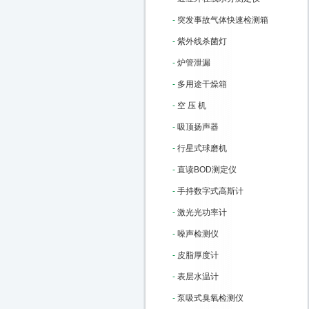
-
突发事故气体快速检测箱
-
紫外线杀菌灯
-
炉管泄漏
-
多用途干燥箱
-
空 压 机
-
吸顶扬声器
-
行星式球磨机
-
直读BOD测定仪
-
手持数字式高斯计
-
激光光功率计
-
噪声检测仪
-
皮脂厚度计
-
表层水温计
-
泵吸式臭氧检测仪