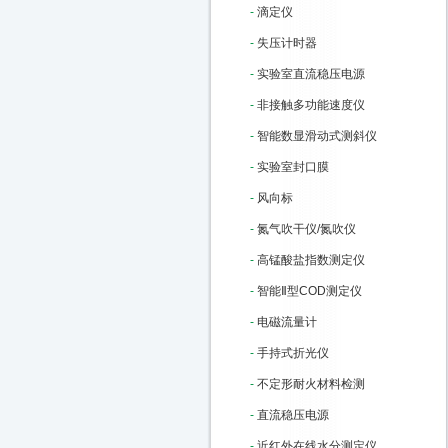
-
滴定仪
-
失压计时器
-
实验室直流稳压电源
-
非接触多功能速度仪
-
智能数显滑动式测斜仪
-
实验室封口膜
-
风向标
-
氮气吹干仪/氮吹仪
-
高锰酸盐指数测定仪
-
智能Ⅱ型COD测定仪
-
电磁流量计
-
手持式折光仪
-
不定形耐火材料检测
-
直流稳压电源
-
近红外在线水分测定仪