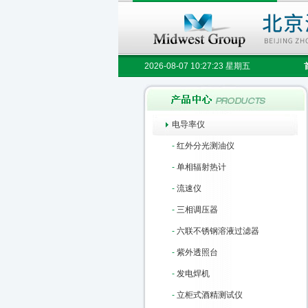
2026-08-07 10:27:24 星期五
电导率仪
-
红外分光测油仪
-
单相辐射热计
-
流速仪
-
三相调压器
-
六联不锈钢溶液过滤器
-
紫外透照台
-
发电焊机
-
立柜式酒精测试仪