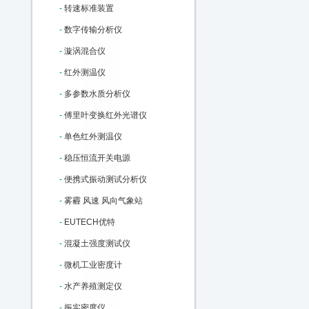
-
转速标准装置
-
数字传输分析仪
-
漩涡混合仪
-
红外测温仪
-
多参数水质分析仪
-
傅里叶变换红外光谱仪
-
单色红外测温仪
-
稳压恒流开关电源
-
便携式振动测试分析仪
-
雾霾 风速 风向气象站
-
EUTECH优特
-
混凝土强度测试仪
-
微机工业密度计
-
水产养殖测定仪
-
振实密度仪