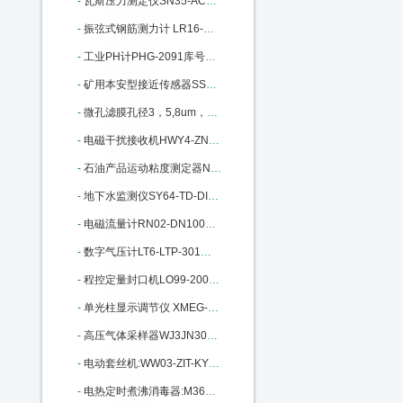
-
瓦斯压力测定仪SN35-ACW-1库号：M333910
-
振弦式钢筋测力计 LR16-GXR-1010：M346577
-
工业PH计PHG-2091库号：M355051
-
矿用本安型接近传感器SS80-GUC100：M362196
-
微孔滤膜孔径3，5,8um，直径60mm：M364481
-
电磁干扰接收机HWY4-ZN3951D库号：M377823
-
石油产品运动粘度测定器N150-265C：M384751
-
地下水监测仪SY64-TD-DIver-DI805：M405433
-
电磁流量计RN02-DN100库号：M405826
-
数字气压计LT6-LTP-301库号：M405827
-
程控定量封口机LO99-2009D库号：M17055
-
单光柱显示调节仪 XMEG-5000A库号：M22336
-
高压气体采样器WJ3JN3002-20-4L：M313198
-
电动套丝机:WW03-ZIT-KY01-50：M326588
-
电热定时煮沸消毒器:M361030库号：M361030