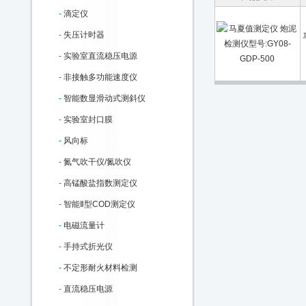
-
滴定仪
-
失压计时器
-
实验室直流稳压电源
-
非接触多功能速度仪
-
智能数显滑动式测斜仪
-
实验室封口膜
-
风向标
-
氮气吹干仪/氮吹仪
-
高锰酸盐指数测定仪
-
智能Ⅱ型COD测定仪
-
电磁流量计
-
手持式折光仪
-
不定形耐火材料检测
-
直流稳压电源