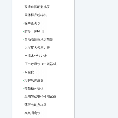
-
双通道振动监视仪
-
固体样品粉碎机
-
噪声监测仪
-
防爆一体PH计
-
自动高压蒸汽灭菌器
-
温湿度大气压力表
-
土壤水分张力计
-
压力数显仪（中西器材）
-
粉尘仪
-
溶解氧传感器
-
葡萄糖分析仪
-
晶闸管伏安特性测试仪
-
薄层电动点样器
-
臭氧测定仪