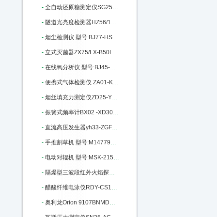
-
全自动还原糖测定仪SG25-SGD-4-D：M396884
-
隧道光亮度检测器HZ56/151106A：M400227
-
烟尘检测仪 型号:BJ77-HS-230库号：M404507
-
立式灭菌器ZX75/LX-B50L 库号：M404842
-
在线氧分析仪 型号:BJ45-CW-2000：M405840
-
便携式气体检测仪 ZA01-KP668库号：M11595
-
烟丝填充力测定仪ZD25-YDZ430A库号：M13195
-
振簧式频率计BX02 -XD302库号：M129313
-
直流高压发生器yh33-ZGF60/2库号：M132095
-
手推割草机 型号:M147798库号：M147798
-
电动对辊机 型号:MSK-2150库号：M251248
-
隔爆型三波段红外火焰探测器：M295402
-
醋酸纤维电泳仪RDY-CS1库号：M298108
-
奥利龙Orion 9107BNMD库号：M298905