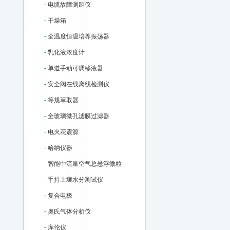
-
电缆故障测距仪
-
干燥箱
-
全温度恒温培养振荡器
-
乳化液浓度计
-
单道手动可调移液器
-
安全阀在线离线检测仪
-
等规萃取器
-
全玻璃微孔滤膜过滤器
-
电火花震源
-
哈纳仪器
-
智能中流量空气总悬浮微粒
-
手持土壤水分测试仪
-
复合电极
-
奥氏气体分析仪
-
库伦仪