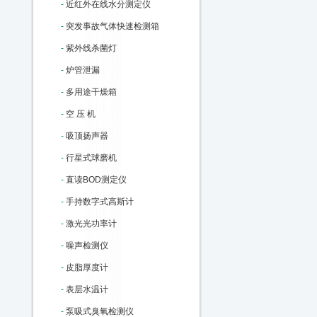
-
近红外在线水分测定仪
-
突发事故气体快速检测箱
-
紫外线杀菌灯
-
炉管泄漏
-
多用途干燥箱
-
空 压 机
-
吸顶扬声器
-
行星式球磨机
-
直读BOD测定仪
-
手持数字式高斯计
-
激光光功率计
-
噪声检测仪
-
皮脂厚度计
-
表层水温计
-
泵吸式臭氧检测仪