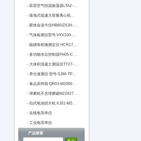
-
双层空气恒温振荡器LTA2-ET-9511K：M377986
-
落地式低速大容量离心机MGLD4-40：M401916
-
胶体金读卡仪HB85/ZXJH-JB02库号：M403485
-
气体检测仪型号:VXV100-SO2库号：M404730
-
硫磺有机物测定仪 HCR1700库号：M16969
-
多功能水位控制器FH05-CCYJ-96E：M129003
-
大体积混凝土测温仪TY27-HNTT-D：M141067
-
养分速测仪 型号:SJ96-TPY-8A库号：M147056
-
食品采样箱 QR03-M200077库号：M200077
-
球磨机不含球磨罐M228278库号：M228278
-
扣式电池切片机 KJ01-MSK-T10：M329628
-
在线电导率仪
-
工业电导率仪
产品搜索