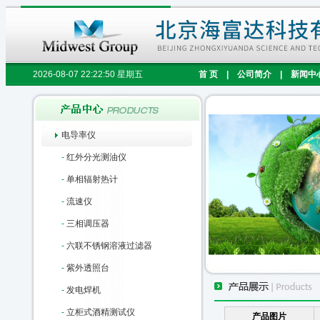
2026-08-07 22:22:51 星期五
首 页
|
公司简介
|
新闻中
电导率仪
-
红外分光测油仪
-
单相辐射热计
-
流速仪
-
三相调压器
-
六联不锈钢溶液过滤器
-
紫外透照台
-
发电焊机
-
立柜式酒精测试仪
产品图片