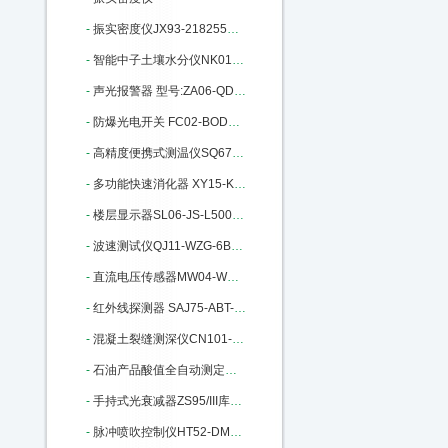
-
振实密度仪JX93-218255库号：M218255
-
智能中子土壤水分仪NK01CS830库号：M235070
-
声光报警器 型号:ZA06-QD100库号：M405860
-
防爆光电开关 FC02-BOD库号：M405850
-
高精度便携式测温仪SQ67-JM222：M22428
-
多功能快速消化器 XY15-KSXHQ库号：M207793
-
楼层显示器SL06-JS-L5000库号：M272487
-
波速测试仪QJ11-WZG-6B库号：M274310
-
直流电压传感器MW04-WBV334U01-S：M298822
-
红外线探测器 SAJ75-ABT-60库号：M313070
-
混凝土裂缝测深仪CN101-BJCS-1：M317353
-
石油产品酸值全自动测定仪M335894
-
手持式光衰减器ZS95/III库号：M346674
-
脉冲喷吹控制仪HT52-DMK-4CSA-20：M395830