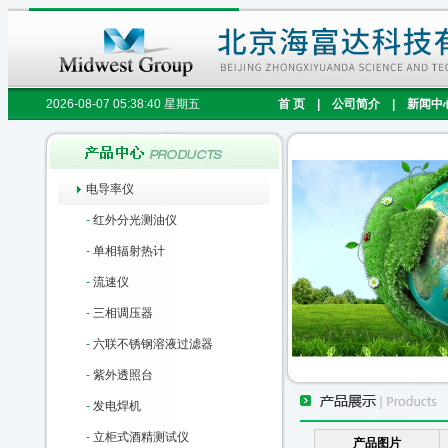
2026-08-07 05:38:41 星期五
首 页
|
公司简介
|
新闻中
电导率仪
-
红外分光测油仪
-
单相辐射热计
-
流速仪
-
三相调压器
-
六联不锈钢溶液过滤器
-
紫外透照台
-
发电焊机
-
立柜式酒精测试仪
产品图片