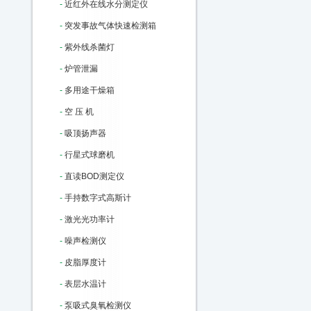
-
近红外在线水分测定仪
-
突发事故气体快速检测箱
-
紫外线杀菌灯
-
炉管泄漏
-
多用途干燥箱
-
空 压 机
-
吸顶扬声器
-
行星式球磨机
-
直读BOD测定仪
-
手持数字式高斯计
-
激光光功率计
-
噪声检测仪
-
皮脂厚度计
-
表层水温计
-
泵吸式臭氧检测仪