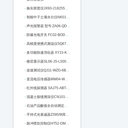
-
振实密度仪JX93-218255库号：M218255
-
智能中子土壤水分仪NK01CS830库号：M235070
-
声光报警器 型号:ZA06-QD100库号：M405860
-
防爆光电开关 FC02-BOD库号：M405850
-
高精度便携式测温仪SQ67-JM222：M22428
-
多功能快速消化器 XY15-KSXHQ库号：M207793
-
楼层显示器SL06-JS-L5000库号：M272487
-
波速测试仪QJ11-WZG-6B库号：M274310
-
直流电压传感器MW04-WBV334U01-S：M298822
-
红外线探测器 SAJ75-ABT-60库号：M313070
-
混凝土裂缝测深仪CN101-BJCS-1：M317353
-
石油产品酸值全自动测定仪M335894
-
手持式光衰减器ZS95/III库号：M346674
-
脉冲喷吹控制仪HT52-DMK-4CSA-20：M395830