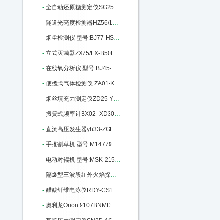
-
全自动还原糖测定仪SG25-SGD-4-D：M396884
-
隧道光亮度检测器HZ56/151106A：M400227
-
烟尘检测仪 型号:BJ77-HS-230库号：M404507
-
立式灭菌器ZX75/LX-B50L 库号：M404842
-
在线氧分析仪 型号:BJ45-CW-2000：M405840
-
便携式气体检测仪 ZA01-KP668库号：M11595
-
烟丝填充力测定仪ZD25-YDZ430A库号：M13195
-
振簧式频率计BX02 -XD302库号：M129313
-
直流高压发生器yh33-ZGF60/2库号：M132095
-
手推割草机 型号:M147798库号：M147798
-
电动对辊机 型号:MSK-2150库号：M251248
-
隔爆型三波段红外火焰探测器：M295402
-
醋酸纤维电泳仪RDY-CS1库号：M298108
-
奥利龙Orion 9107BNMD库号：M298905