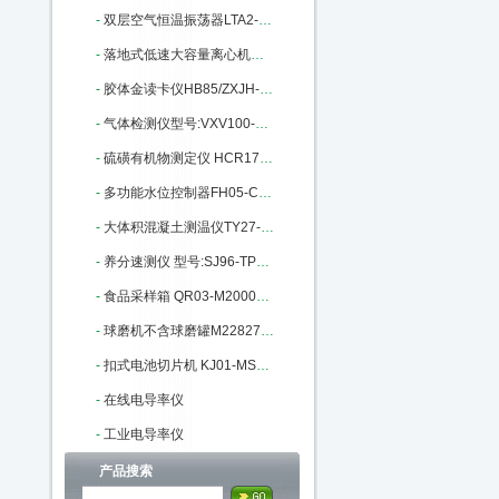
-
双层空气恒温振荡器LTA2-ET-9511K：M377986
-
落地式低速大容量离心机MGLD4-40：M401916
-
胶体金读卡仪HB85/ZXJH-JB02库号：M403485
-
气体检测仪型号:VXV100-SO2库号：M404730
-
硫磺有机物测定仪 HCR1700库号：M16969
-
多功能水位控制器FH05-CCYJ-96E：M129003
-
大体积混凝土测温仪TY27-HNTT-D：M141067
-
养分速测仪 型号:SJ96-TPY-8A库号：M147056
-
食品采样箱 QR03-M200077库号：M200077
-
球磨机不含球磨罐M228278库号：M228278
-
扣式电池切片机 KJ01-MSK-T10：M329628
-
在线电导率仪
-
工业电导率仪
产品搜索