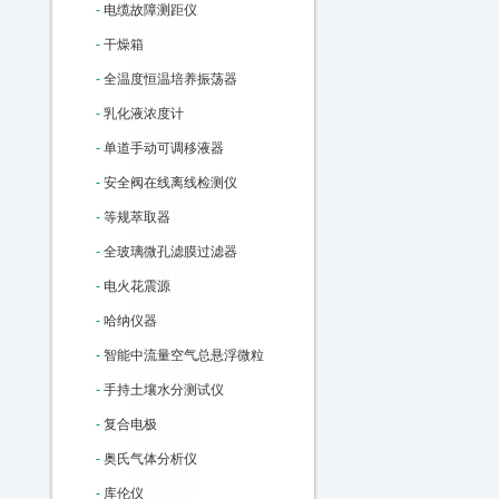
-
电缆故障测距仪
-
干燥箱
-
全温度恒温培养振荡器
-
乳化液浓度计
-
单道手动可调移液器
-
安全阀在线离线检测仪
-
等规萃取器
-
全玻璃微孔滤膜过滤器
-
电火花震源
-
哈纳仪器
-
智能中流量空气总悬浮微粒
-
手持土壤水分测试仪
-
复合电极
-
奥氏气体分析仪
-
库伦仪