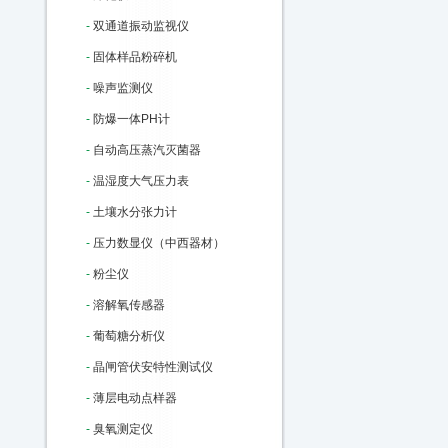
-
双通道振动监视仪
-
固体样品粉碎机
-
噪声监测仪
-
防爆一体PH计
-
自动高压蒸汽灭菌器
-
温湿度大气压力表
-
土壤水分张力计
-
压力数显仪（中西器材）
-
粉尘仪
-
溶解氧传感器
-
葡萄糖分析仪
-
晶闸管伏安特性测试仪
-
薄层电动点样器
-
臭氧测定仪