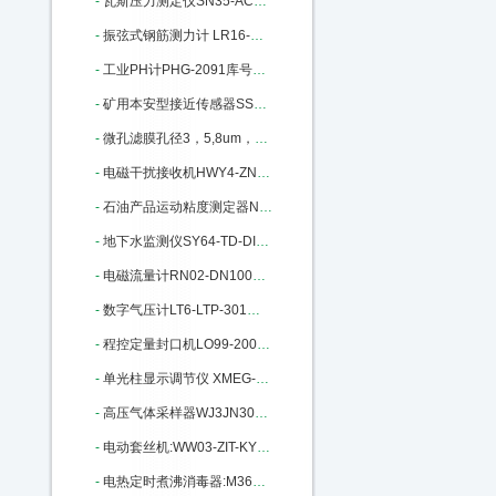
-
瓦斯压力测定仪SN35-ACW-1库号：M333910
-
振弦式钢筋测力计 LR16-GXR-1010：M346577
-
工业PH计PHG-2091库号：M355051
-
矿用本安型接近传感器SS80-GUC100：M362196
-
微孔滤膜孔径3，5,8um，直径60mm：M364481
-
电磁干扰接收机HWY4-ZN3951D库号：M377823
-
石油产品运动粘度测定器N150-265C：M384751
-
地下水监测仪SY64-TD-DIver-DI805：M405433
-
电磁流量计RN02-DN100库号：M405826
-
数字气压计LT6-LTP-301库号：M405827
-
程控定量封口机LO99-2009D库号：M17055
-
单光柱显示调节仪 XMEG-5000A库号：M22336
-
高压气体采样器WJ3JN3002-20-4L：M313198
-
电动套丝机:WW03-ZIT-KY01-50：M326588
-
电热定时煮沸消毒器:M361030库号：M361030