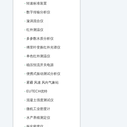
-
转速标准装置
-
数字传输分析仪
-
漩涡混合仪
-
红外测温仪
-
多参数水质分析仪
-
傅里叶变换红外光谱仪
-
单色红外测温仪
-
稳压恒流开关电源
-
便携式振动测试分析仪
-
雾霾 风速 风向气象站
-
EUTECH优特
-
混凝土强度测试仪
-
微机工业密度计
-
水产养殖测定仪
-
振实密度仪