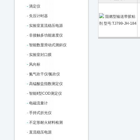
-
滴定仪
-
失压计时器
-
实验室直流稳压电源
-
非接触多功能速度仪
-
智能数显滑动式测斜仪
-
实验室封口膜
-
风向标
-
氮气吹干仪/氮吹仪
-
高锰酸盐指数测定仪
-
智能Ⅱ型COD测定仪
-
电磁流量计
-
手持式折光仪
-
不定形耐火材料检测
-
直流稳压电源