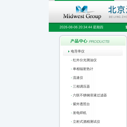
2026-08-06 20:34:44 星期四
电导率仪
-
红外分光测油仪
-
单相辐射热计
-
流速仪
-
三相调压器
-
六联不锈钢溶液过滤器
-
紫外透照台
-
发电焊机
-
立柜式酒精测试仪