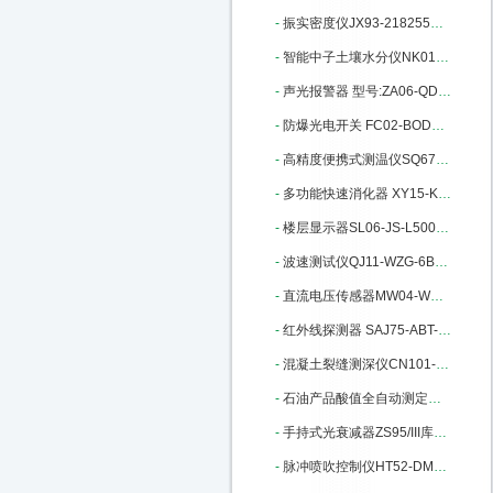
-
振实密度仪JX93-218255库号：M218255
-
智能中子土壤水分仪NK01CS830库号：M235070
-
声光报警器 型号:ZA06-QD100库号：M405860
-
防爆光电开关 FC02-BOD库号：M405850
-
高精度便携式测温仪SQ67-JM222：M22428
-
多功能快速消化器 XY15-KSXHQ库号：M207793
-
楼层显示器SL06-JS-L5000库号：M272487
-
波速测试仪QJ11-WZG-6B库号：M274310
-
直流电压传感器MW04-WBV334U01-S：M298822
-
红外线探测器 SAJ75-ABT-60库号：M313070
-
混凝土裂缝测深仪CN101-BJCS-1：M317353
-
石油产品酸值全自动测定仪M335894
-
手持式光衰减器ZS95/III库号：M346674
-
脉冲喷吹控制仪HT52-DMK-4CSA-20：M395830