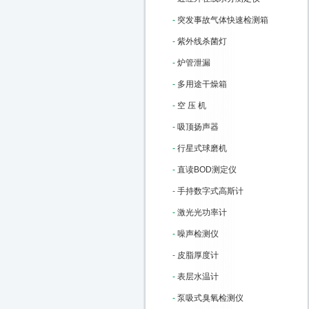
-
突发事故气体快速检测箱
-
紫外线杀菌灯
-
炉管泄漏
-
多用途干燥箱
-
空 压 机
-
吸顶扬声器
-
行星式球磨机
-
直读BOD测定仪
-
手持数字式高斯计
-
激光光功率计
-
噪声检测仪
-
皮脂厚度计
-
表层水温计
-
泵吸式臭氧检测仪