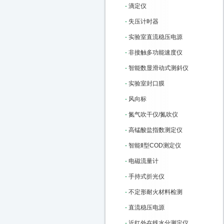
-
滴定仪
-
失压计时器
-
实验室直流稳压电源
-
非接触多功能速度仪
-
智能数显滑动式测斜仪
-
实验室封口膜
-
风向标
-
氮气吹干仪/氮吹仪
-
高锰酸盐指数测定仪
-
智能Ⅱ型COD测定仪
-
电磁流量计
-
手持式折光仪
-
不定形耐火材料检测
-
直流稳压电源
-
近红外在线水分测定仪