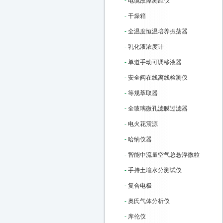
-
电缆故障测距仪
-
干燥箱
-
全温度恒温培养振荡器
-
乳化液浓度计
-
单道手动可调移液器
-
安全阀在线离线检测仪
-
等规萃取器
-
全玻璃微孔滤膜过滤器
-
电火花震源
-
哈纳仪器
-
智能中流量空气总悬浮微粒
-
手持土壤水分测试仪
-
复合电极
-
奥氏气体分析仪
-
库伦仪