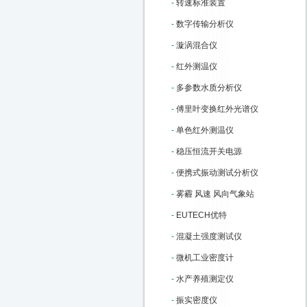
-
转速标准装置
-
数字传输分析仪
-
漩涡混合仪
-
红外测温仪
-
多参数水质分析仪
-
傅里叶变换红外光谱仪
-
单色红外测温仪
-
稳压恒流开关电源
-
便携式振动测试分析仪
-
雾霾 风速 风向气象站
-
EUTECH优特
-
混凝土强度测试仪
-
微机工业密度计
-
水产养殖测定仪
-
振实密度仪