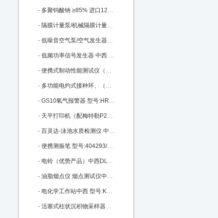
-
多聚钨酸钠 ≥85% 进口12141-67-2 ≥85% 100g 中西 型号:BS32-71913库号：M335373
-
隔膜计量泵/机械隔膜计量泵 中西型号:YL01-GM0050库号：M342422
-
低噪音空气泵/空气发生器（中西器材）优势 型号:AJ27/SGK-5LB库号：M368735
-
低频功率信号发生器 中西 型号:HWY4-ZN1040C库号：M377837
-
便携式制动性能测试仪（手持式、带制动曲线）中西 型号:XAKJ3-WZD-H库号：M377990
-
多功能电灼式接种环、（针）/红外灭菌器 中西 型号:HS16-008A库号：M378866
-
GS10氧气报警器 型号:HR79-GS10-O2库号：M391733
-
天平打印机（配梅特勒P28型打印机）中西 型号:KY56/110ME库号：M402704
-
百灵达-泳池水质检测仪 中西型号:BH011 - Pooltest6库号：M403464
-
便携测振笔 型号:404293/ZX10-YV260库号：M404293
-
电铃（优势产品）中西DLT100 型号:BC10-DLT100库号：M360938
-
油脂烟点仪 烟点测试仪中西 型号:YD-1库号：M406128
-
电化学工作站中西 型号:KS-CS300H库号：M406130
-
活塞式柱状沉积物采样器（5米）中西 型号:KH77-XDB0204库号：M1666