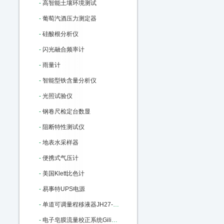
-
高智能土壤环境测试
-
葡萄汽酒压力测定器
-
硅酸根分析仪
-
闪光融合频率计
-
雨量计
-
智能型铁含量分析仪
-
光照试验仪
-
钢卷尺检定台数显
-
阻断特性测试仪
-
地表水采样器
-
便携式气压计
-
美国Klett比色计
-
易事特UPS电源
-
单道可调量程移液器JH27-100-1000ul M22806
-
电子皂膜流量校正系统Gilibrator-2：M91285