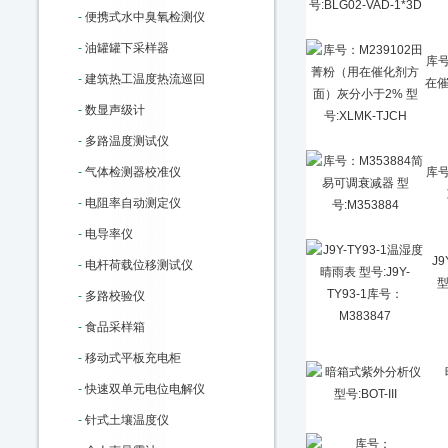
-
便携式水中臭氧检测仪
-
油罐罐下采样器
库号
-
建筑热工温度热流巡回
在
-
数显声级计
-
多路温度测试仪
-
气体检测器校准仪
库号
-
电阻率自动测定仪
-
电导率仪
J
-
电杆荷载位移测试仪
型
-
多路校验仪
-
食品采样箱
-
移动式平板充电柜
-
快速双单元电位电解仪
-
针式土壤温度仪