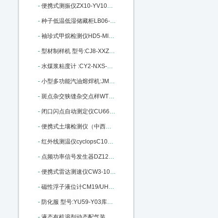
-
便携式测振仪ZX10-YV100库号：M404291
-
种子低温低湿储藏柜LB06-DWS-450：M404341
-
袖珍式甲烷检测仪HD5-MINI-CH4：M405297
-
型材制样机 型号:CJ8-XXZ-II库号：M379550
-
水煤浆粘度计 :CY2-NXS-4C库号：M385948
-
小型多功能汽油熔焊机:JM26/HD：M391397
-
斑点杂交狭缝杂交点样WT32-SB-10：M405201
-
闭口闪点自动测定仪CU66-RJ261A ：M19838
-
便携式土壤检测仪（中西器材） 型号:M20207库号：M20207
-
红外线测温仪cyclopsC100L-LAND：M141922
-
点频功率信号发生器DZ12-ZN1180L M183917
-
便携式雷达测速仪CW3-101911库号：M296191
-
磁性浮子液位计CM19/UHZ68-CF04：M402690
-
防化服 型号:YU59-Y03库号：M404106
-
液态有机溶剂动态配气装置 MF-3D：M405664