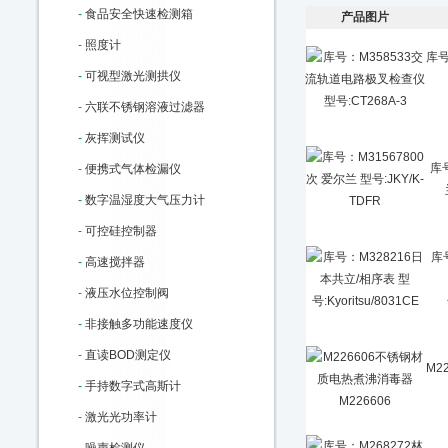
-
食品安全快速检测箱
产品图片
-
照度计
库号
-
可视型激光测拱仪
-
六联不锈钢溶液过滤器
-
灰挥测试仪
库号
-
便携式气体检漏仪
-
数字温湿度大气压力计
-
可控硅控制器
库
-
高速搅拌器
-
液压水位控制阀
-
非接触多功能速度仪
-
直读BOD测定仪
M2
-
手持数字式高斯计
-
激光光功率计