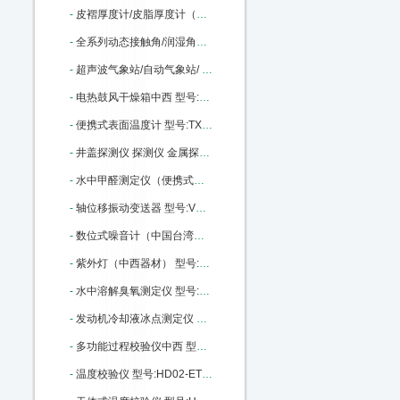
-
皮褶厚度计/皮脂厚度计（量程60mm）中西 型号:M380980库号：M380980
-
全系列动态接触角/润湿角测量仪中西 型号:SZ10-JC2000C库号：M396355
-
超声波气象站/自动气象站/ 型号:XP1-PH库号：M399159
-
电热鼓风干燥箱中西 型号:DGF3006B库号：M405910
-
便携式表面温度计 型号:TX2-LT-02库号：M405913
-
井盖探测仪 探测仪 金属探测仪中西 型号:WD06-RD312库号：M2506
-
水中甲醛测定仪（便携式）/便携式水中甲醛测定仪/甲醛测定仪（便携式台式可选）（中西器材） 型号:CH10/P-308库号：M216448
-
轴位移振动变送器 型号:VX66-TR2001-01-01-01-01库号：M99649
-
数位式噪音计（中国台湾） 型号:GD27/TES-1350A库号：M280634
-
紫外灯（中西器材） 型号:MG69/ZWD-15库号：M401250
-
水中溶解臭氧测定仪 型号:ND06-DOZ-7600库号：M103630
-
发动机冷却液冰点测定仪 型号:XH42-XH-138B库号：M22354
-
多功能过程校验仪中西 型号:HD02-ETX-2025 库号：M22453
-
温度校验仪 型号:HD02-ETX-1810库号：M22448