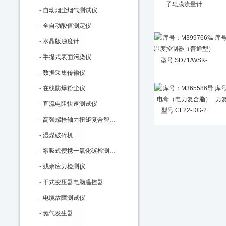
-
自动烟尘烟气测试仪
-
全自动酸值测定仪
库号
-
水晶版浊度计
-
手提式表面污染仪
-
数据采集传输仪
-
在线防爆粉尘仪
库号
力复
-
直流电阻快速测试仪
-
高强螺栓轴力扭矩复合智能检测仪
-
湿煤破碎机
-
泵吸式便携一氧化碳检测报警仪
-
残余应力检测仪
-
干式变压器电脑温控器
-
电缆故障测试仪
-
氮气发生器