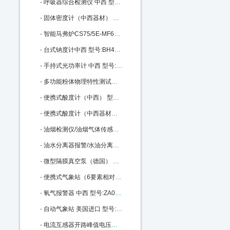
-
呼吸器综合检测仪 中西 型号:JT61 -HX-III库号：M371534
-
固体密度计（中西器材） 中西型号:QL03/GH-120D库号：M390715
-
智能马弗炉CS75/5E-MF6100升级款中西 型号:CS75/5E-MF6100K库号：M393139
-
台式钠度计中西 型号:BH43/D-HK-51库号：M398040
-
手持式光功率计 中西 型号:BL10-LXP200库号：M404993
-
多功能粉体物理特性测试仪/（中西） 型号:M206606库号：M206606
-
便携式酸度计（中西） 型号:CH10-520库号：M227435
-
便携式酸度计（中西器材） 型号:CH10-520库号：M227435
-
油烟检测仪/油烟气体传感器（中西） 型号:GA27-600-YY库号：M227440
-
油水分离器报警/水油分离报警器 中西 型号:AH37-XOC库号：M227441
-
微型隔膜真空泵（德国） 型号:SG88-KNF8-N86KNDC库号：M241701
-
便携式气象站（6要素相对湿度,带RS232 ） 中西 型号:ED01-AS-2000库号：M260278
-
氧气报警器 中西 型号:ZA03-CY30库号：M281184
-
自动气象站 美国进口 型号:JKY/WATCH DOG-2900ET库号：M317288
-
电流互感器开路峰值电压表 中西 型号:HC14-HCKL-H库号：M317836