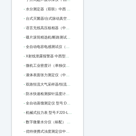
-
水分测定器（双联）中西 型号:SY2-DSY-013A 库号：M161799
-
台式灭菌器/台式脉动真空蒸汽灭菌 中西 型号:QY02-TMQ-240B/A库号：M175973
-
语言无线高压核相器（中西） 型号:TAG6000库号：M355159
-
碟片滚筒精选机/断路测试仪/（中西） 型号:TD7001库号：M375970
-
全自动电容电感测试仪（中西） 型号:GSDR-III库号：M379800
-
X射线泄露报警器 中西型号:FL17-RAD-60库号：M405917
-
微机工业密度计（单独仪表） 型号:TC69-FBM-2398库号：M163663
-
液体表面张力测定仪（中西） 型号:PX56-BZ-2库号：M238040
-
双路恒流大气采样器/恒流采样器（中西） 型号:SC-3000库号：M357855
-
防水快速检测探针温度计中西 型号:DS75/MN11063库号：M391360
-
全自动蒸馏测定仪 型号:DY91/107D库号：M400053
-
机械式拉力表 型号:FJ20-LLB-200KN库号：M17748
-
数字微量水分仪（标配） 中西 型号:CY02-USI-1AB库号：M307456
-
优特便携式浊度测定仪中西 型号:Eutech TN100库号：M355510