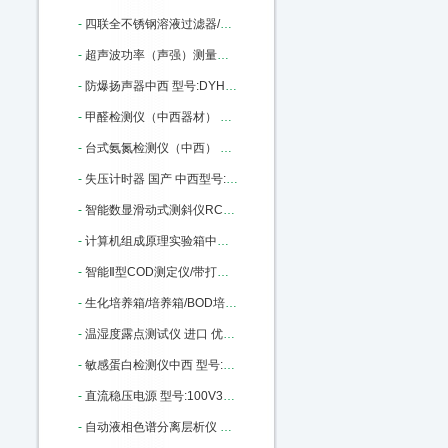
-
四联全不锈钢溶液过滤器/不锈钢过滤器 架子 型号:MT-04库号：M365609
-
超声波功率（声强）测量仪中西 （标准型） 型号:CS33-YP0511A库号：M404559
-
防爆扬声器中西 型号:DYH-5库号：M406025
-
甲醛检测仪（中西器材） 型号:GA27-500B库号：M406029
-
台式氨氮检测仪（中西） 型号:NH-1CA库号：M33470
-
失压计时器 国产 中西型号:JSY-3B1A库号：M138218
-
智能数显滑动式测斜仪RC01/HCX-5中西器型号: RC01/HCX-5 库号：M181541
-
计算机组成原理实验箱中西 型号:MH80-CP226库号：M290975
-
智能Ⅱ型COD测定仪/带打印，连接电脑（中西） 型号:CH10-2M库号：M318861
-
生化培养箱/培养箱/BOD培养箱 型号:CH10-150L库号：M318867
-
温湿度露点测试仪 进口 优势型号:SH7-6003库号：M392569
-
敏感蛋白检测仪中西 型号:MP01-TANNOMETRE库号：M406006
-
直流稳压电源 型号:100V30A库号：M406010
-
自动液相色谱分离层析仪 型号:MD99-3库号：M405990