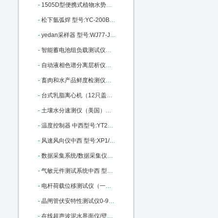
-
1505D型便携式植物水势压力室 型号:ZX56-1505D库号：M405992
-
松下氩弧焊 型号:YC-200BL库号：M405995
-
yedan采样器 型号:WJ77-JN3015-330ML库号：M347493
-
智能蓄电池组负载测试仪中西 型号:NYN-FZY-220-20库号：M364905
-
自动液相色谱分离层析仪（组合式）中西 型号:MC99-3库号：M405978
-
畜肉和水产品鲜度检测仪（中西器材） 型号:FX26-CSY-DS803库号：M203049
-
台式乳脂离心机（12只盖勃氏乳脂计）中西 型号:ZX8M/RZ50库号：M388599
-
土壤水分速测仪（美国）中西 型号:YS22/TDR300库号：M223519
-
温度控制器 中西型号:YT26/YLD-6402WG库号：M368186
-
风速风向仪中西 型号:XP1/PH91/PH-SD1库号：M322920
-
数据采集系统/数据采集仪及分析软件（中西） 型号:ZX32/BZ7201库号：M242379
-
气敏元件测试系统中西 型号:WS-30A库号：M368882
-
电杆荷载位移测试仪（一屏）中西型号:WY18-170436库号：M170436
-
晶闸管伏安特性测试仪0-9000V 型号:KM1-DBC-021库号：M205309
-
在线超声波泥水界面仪/壁挂式超声泥水界面仪中西 型号:CQ01-MH-Y5A库号：M23018