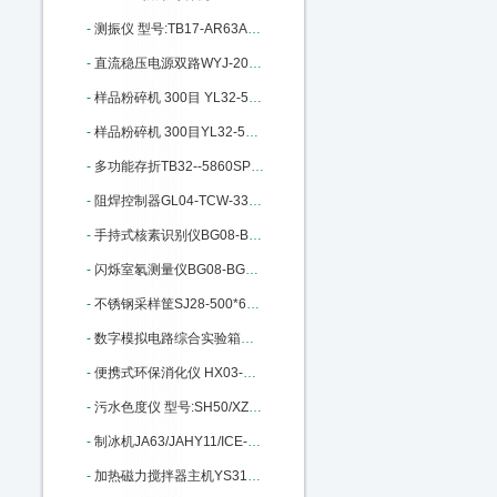
-
测振仪 型号:TB17-AR63A库号：M301367
-
直流稳压电源双路WYJ-20A/30V：M332089
-
样品粉碎机 300目 YL32-500A库号：M340986
-
样品粉碎机 300目YL32-500A库号：M340986
-
多功能存折TB32--5860SP库号：M365295
-
阻焊控制器GL04-TCW-33E III库号：M365705
-
手持式核素识别仪BG08-BG3910库号：M372130
-
闪烁室氡测量仪BG08-BG2015库号：M372168
-
不锈钢采样筐SJ28-500*6库号：M372503
-
数字模拟电路综合实验箱MH80/KM4：M389385
-
便携式环保消化仪 HX03-YN-XH库号：M396591
-
污水色度仪 型号:SH50/XZ-WS库号：M401152
-
制冰机JA63/JAHY11/ICE-1405FA：M401648
-
加热磁力搅拌器主机YS31-RHBASIC2：M402029