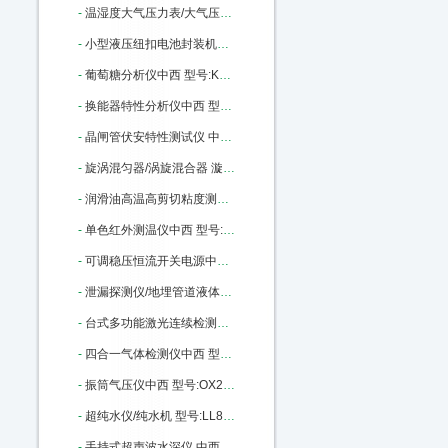
-
温湿度大气压力表/大气压力计（带RS232接口）（中西器材） 型号:SO01/ZCYB-203库号：M398810
-
小型液压纽扣电池封装机（含拆卸模具封装模具） 型号:KJ01-MSK110库号：M400446
-
葡萄糖分析仪中西 型号:KX03-SBA-40C库号：M165227
-
换能器特性分析仪中西 型号:ZX-YPC260A库号：M176886
-
晶闸管伏安特性测试仪 中西型号:RH82/DBC-021库号：M186513
-
旋涡混匀器/涡旋混合器 漩涡混合仪（中西） 型号:M375967库号：M375967
-
润滑油高温高剪切粘度测定器 中西 型号:KD15-KD-H1706库号：M404041
-
单色红外测温仪中西 型号:SJ69-3025库号：M405943
-
可调稳压恒流开关电源中西 型号:GY22-YK-AD1220库号：M405945
-
泄漏探测仪/地埋管道液体和气体泄漏检测仪中西 型号:XLT-17库号：M284106
-
台式多功能激光连续检测粉尘仪中西 型号:PC03-80M/PC-3A库号：M391381
-
四合一气体检测仪中西 型号:MC2-XWHM-Y-CN 库号：M10847
-
振筒气压仪中西 型号:OX22-XDY01库号：M12448
-
超纯水仪/纯水机 型号:LL88-DBW-UP-120库号：M22760
-
手持式超声波水深仪 中西优势 50米 型号:CQ01-D130库号：M43497