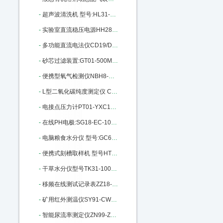
-
超声波清洗机 型号:HL31-25T库号：M405665
-
实验室直流稳压电源HH28-HY3003D-3 M140915
-
多功能直流电法仪CD19/DZD-6A库号：M201850
-
砂芯过滤装置:GT01-500ML库号：M215978
-
便携型氧气检测仪NBH8-O2库号：M289343
-
L型二氧化碳纯度测定仪 CS30-L：M310814
-
电接点压力计PT01-YXC100-150库号：M342423
-
在线PH电极:SG18-EC-100GTSO-05B：M370179
-
电脑粮食水分仪 型号:GC60/SF1G：M391395
-
便携式刻槽取样机 型号HT62-DSD-230 M22461
-
干草水分仪型号TK31-100库号M149295
-
移频在线测试记录表ZZ18-CD96-3Z：M200674
-
矿用红外测温仪SY91-CWH700 M269990
-
智能尿流率测定仪ZN99-ZNC961A：M272181