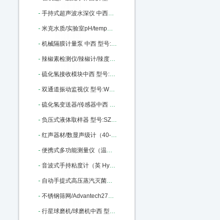
-
手持式超声波水深仪 中西器材优势 50米 型号:CQ01-D130库号：M43497
-
米克水质/实验室pH/temp测定仪台式中西 型号:milwaukeech/MI151库号：M322177
-
机械隔膜计量泵 中西 型号:YL01-GM0170PQ1MNN库号：M369823
-
辣椒素检测仪/辣椒计/辣度计中西 型号:KJ-5LJA库号：M375922
-
硫化氢接收模块中西 型号:A14-24库号：M405946
-
双通道振动监视仪 型号:WSJ-B2 库号：M405962
-
硫化氢变送器/传感器中西 型号:A11-24-0050-1-1库号：M405967
-
负压式液体取样器 型号:SZ23/56496库号：M56496
-
红声器材/数显声级计（40-130DB,2型）中西 型号:JH8-HS5633库号：M322317
-
便携式多功能测量仪（温度·转速·大气压力）中西 型号:KM06-VT 210库号：M342410
-
音波式手持粘度计（英 Hydramotion）中西 型号:BH51-VL7-100B-d21-TS库号：M343903
-
自动手提式高压蒸汽灭菌器/ 中西型号:HC15-YXQ-LS-18SI库号：M369476
-
不锈钢筛网/Advantech270目53um中西 型号:375956库号：M375956
-
行星球磨机/球磨机中西 型号:TC06-XQM-4库号：M395264