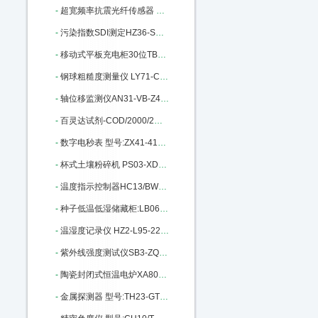
-
超宽频率抗震光纤传感器 MKM-2200 M314923
-
污染指数SDI测定HZ36-SDI-2000库号M325162
-
移动式平板充电柜30位TB93-HJ-CM06 M343695
-
钢球粗糙度测量仪 LY71-CU9505B M385937
-
轴位移监测仪AN31-VB-Z410库号：M389977
-
百灵达试剂-COD/2000/2M M402847
-
数字电秒表 型号:ZX41-415库号：M392353
-
杯式土壤粉碎机 PS03-XDB050303 M394553
-
温度指示控制器HC13/BWY-805TH M401763
-
种子低温低湿储藏柜:LB06-DWS-300 M404340
-
温湿度记录仪 HZ2-L95-22库号：M405632
-
紫外线强度测试仪SB3-ZQJ-254库号：M5476
-
陶瓷封闭式恒温电炉XA80-10库号：M15864
-
金属探测器 型号:TH23-GTL115库号：M136950