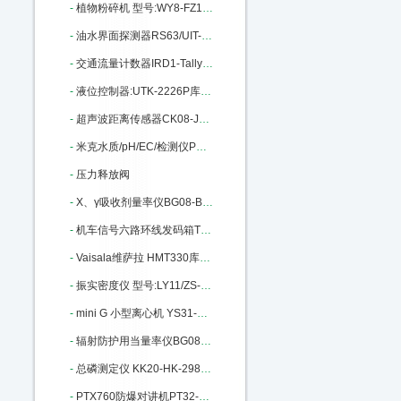
-
植物粉碎机 型号:WY8-FZ102库号：M11164
-
油水界面探测器RS63/UIT-200库号：M205958
-
交通流量计数器IRD1-Tally-2库号：M268951
-
液位控制器:UTK-2226P库号：M299373
-
超声波距离传感器CK08-JCS1501：M312598
-
米克水质/pH/EC/检测仪PX22-801：M322544
-
压力释放阀
-
X、γ吸收剂量率仪BG08-BG9511 M372057
-
机车信号六路环线发码箱TX98-A+M396103
-
Vaisala维萨拉 HMT330库号：M402012
-
振实密度仪 型号:LY11/ZS-202库号：M206882
-
mini G 小型离心机 YS31-mini G：M252364
-
辐射防护用当量率仪BG08-BG9521：M283079
-
总磷测定仪 KK20-HK-298库号：M287403
-
PTX760防爆对讲机PT32-PTX760库号：M294940