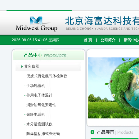
2026-08-06 15:41:07 星期四
首 页
|
公司简介
|
新闻中心
其它仪器
-
便携式硫化氢气体检测仪
-
手动轧盖机
-
兽用电子体温计
-
润滑油氧化安定性
-
光纤电话机
-
水分活度测试仪
-
防爆型粘捕式灭蚊蝇