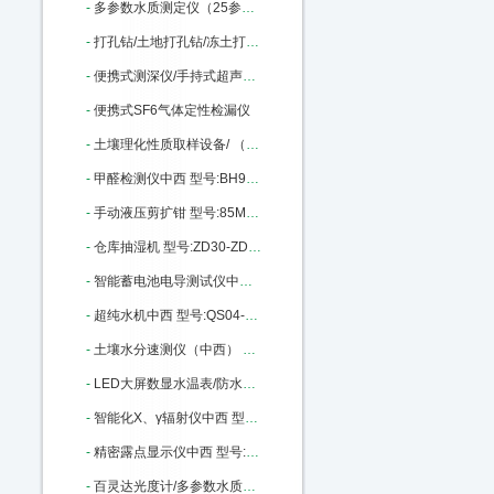
-
多参数水质测定仪（25参数） 型号:SH50-XZ-0125库号：M23001
-
打孔钻/土地打孔钻/冻土打孔钻/冰层上钻孔机中西 型号:KH05-KHT-QD库号：M23011
-
便携式测深仪/手持式超声波水深仪中西 型号:MH-SX300库号：M33491
-
便携式SF6气体定性检漏仪
-
土壤理化性质取样设备/ （中西器材） 型号:HB68/BJX1-3库号：M236791
-
甲醛检测仪中西 型号:BH93-XK-A3C库号：M291545
-
手动液压剪扩钳 型号:85M301027库号：M301027
-
仓库抽湿机 型号:ZD30-ZD-8138C库号：M406049
-
智能蓄电池电导测试仪中西 型号:TY13-OBT-6650库号：M396703
-
超纯水机中西 型号:QS04-PLEW-10-DI库号：M403444
-
土壤水分速测仪（中西） 型号:RZ23-MP-508 库号：M406045
-
LED大屏数显水温表/防水探头电子水温表/数字温度表0-99度 型号:LC32-0-99库号：M19135
-
智能化X、γ辐射仪中西 型号:BMW-REN500B库号：M76235
-
精密露点显示仪中西 型号:LSTK0-Optidew Vision库号：M247558
-
百灵达光度计/多参数水质分析仪中西 型号:RS02-7100库号：M330544