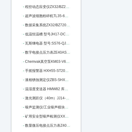
-
程控动态应变仪ZX32/BZ2668 库号：M184253
-
超声波细胞粉碎机TL35-650Y库号：M240147
-
数据采集系统ZX32/BZ7201库号：M242379
-
低温恒温槽 型号JH17-DC0506：M302981
-
瓦斯继电器 型号:SS76-QJ1G-80A：M337579
-
数字电接点压力表ZE40AS-100K库号：M358090
-
Chemvak真空泵KM03-V600库号：M364317
-
手摇报警器 HXH55-ST200库号：M398695
-
液相锈蚀测定仪ZBS-SHXS-3库号：M400669
-
温湿度变送器 HMW82 库号：M403629
-
激光测距仪（40m）JJ14-HP-5040库号：M404255
-
噪声监测仪/工业噪声模块BR-ZS2：M405669
-
矿用安全型噪声检测仪XX15-YSD130：M340378
-
数显微压电接点压力表Z40AS-600P-E/C