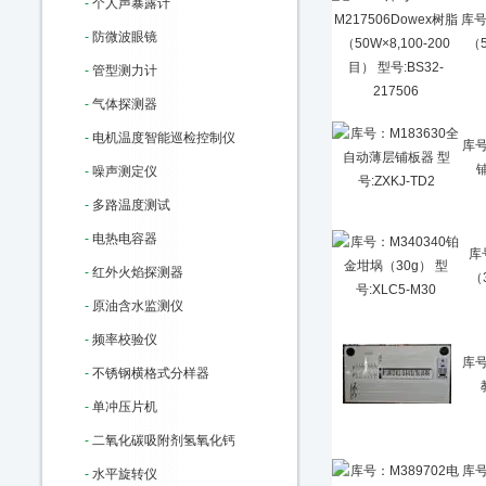
-
个人声暴露计
库号
-
防微波眼镜
（5
-
管型测力计
-
气体探测器
-
电机温度智能巡检控制仪
库号
铺
-
噪声测定仪
-
多路温度测试
-
电热电容器
库
-
红外火焰探测器
（
-
原油含水监测仪
-
频率校验仪
库号
-
不锈钢横格式分样器
-
单冲压片机
-
二氧化碳吸附剂氢氧化钙
库号
-
水平旋转仪