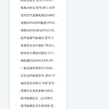
-
精密色度仪 型号:CH10/T-50库号：M206867
-
氢氧分析仪 型号:BF1-SOP库号：M312798
-
室内空气质量检测仪GM02-GM-AII M335325
-
便携式PH/ORP酸度计PX22-MI106：M343693
-
便携式DO分析仪PX22-550A库号：M343694
-
超声波漏气检漏仪 型号:SD44-CS530 M356204
-
普通型冷冻干燥机 TB16-LGJ-25C M369078
-
旋转挂片腐蚀试验仪 CC12-RCC-3 M376653
-
钢筋捆扎机WACKER-DF-16库号：M383957
-
二氧化碳培养型号:HS46-HH.CP库号：M394455
-
百灵达钙硬度型号:JR07-PM252库号：M403623
-
袖珍型光功率计 中西 型号:BE15-JDSU-OLP-35库号：M387656
-
便携式水质多参数分析仪中西 型号:NO07-AP-2000库号：M405183
-
悬浮物测定仪（台式带打印、可联接电脑）中西器材 型号:CH10/T-200库号：M405650
-
悬浮物测定仪中西优势 型号:CH10/P-200库号：M405651