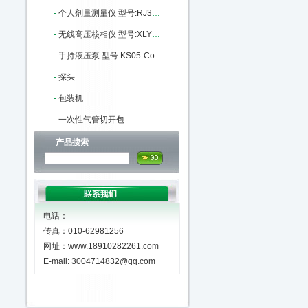
-
个人剂量测量仪 型号:RJ31-RJ31-8108库号：M405559
-
无线高压核相仪 型号:XLYF-GH-6603库号：M341389
-
手持液压泵 型号:KS05-ConST131库号：M404593
-
探头
-
包装机
-
一次性气管切开包
产品搜索
电话：
传真：010-62981256
网址：www.18910282261.com
E-mail: 3004714832@qq.com