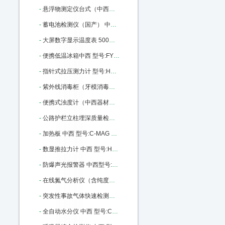
-
悬浮物测定仪台式（中西） 型号:CH10/L-200库号：M405652
-
蓄电池检测仪（国产） 中西型号:WD31-100库号：M4631
-
大屏数字显示温度表 500度 中西型号:MZ52-XMZ-101库号：M16612
-
便携低温冰箱中西 型号:FY12-FYL-YS-18A库号：M20304
-
指针式拉压测力计 型号:HS39-NK-500库号：M36385
-
紫外线消毒柜（牙模消毒柜）中西 型号:WW08库号：M37601
-
便携式浊度计（中西器材） 型号:TX50-SHYF库号：M163621
-
公路护栏立柱埋深质量检测仪 中西 型号:XA109-JL-GPT（A）库号：M180932
-
加热板 中西 型号:C-MAG HP 10库号：M237400
-
数显推拉力计 中西 型号:HS39-HP-500库号：M282882
-
防爆声光报警器 中西型号:XQ02-BBJ库号：M309829
-
在线氮气分析仪（含纯度报警）中西 型号:CP08-P860-4N库号：M341919
-
突发性事故气体快速检测箱 中西器材优势 型号:BB27-DJC-2库号：M346322
-
全自动水分仪 中西 型号:CY07-YX-WK/SF7330库号：M365371