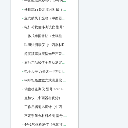
-
干体式温度校验仪 型号:HD02-ET382-140库号：M22792
-
便携式99参水质分析仪（中西器材优势） 型号:ZK13-WDC-PC03库号：M316536
-
立式鼓风干燥箱（中西器材） 型号:M157916库号：M157916
-
电杆荷载位移测试仪 型号:WY18-170436库号：M170436
-
一体式半圆凿钻（土壤柱状采样土钻） 型号:BJ7-Y1库号：M175722
-
磁阻法测厚仪（中西器材D优势） 型号:SH24-HCC-18A库号：M179209
-
超宽频率抗震型光纤声音传感器 进口 型号:MKM-2200库号：M314923
-
石油产品酸值全自动测定仪 中西优势 型号:XJ93-ZHSZ601库号：M335894
-
电子天平 万分之一 型号:TT12-FA1204库号：M379173
-
钢球粗糙度激光式测量仪 型号:LY71-CU9505B库号：M385937
-
轴位移监测仪 型号:AN31-VB-Z410库号：M389977
-
点检仪（中西器材优势） 型号:SH24-HY-880库号：M364080
-
工作用辐射温度计（中西器材优势） 型号:SH24-HY-303A库号：M364086
-
不定形耐火材料检测 型号:GY08-GDP-500库号：M367078
-
4合1气体检测仪（气体可选） 型号:ZA01-KP836 CO/NH3/02/EX库号：M404191