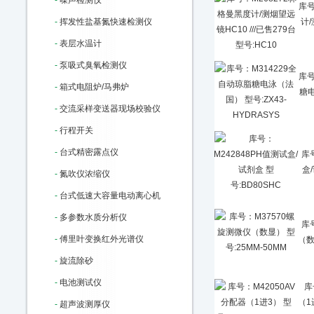
-
噪声检测仪
库号
-
挥发性盐基氮快速检测仪
计/
-
表层水温计
-
泵吸式臭氧检测仪
库号
-
箱式电阻炉/马弗炉
糖电
-
交流采样变送器现场校验仪
-
行程开关
-
台式精密露点仪
库
盒
-
氮吹仪浓缩仪
-
台式低速大容量电动离心机
-
多参数水质分析仪
库
-
傅里叶变换红外光谱仪
（数
-
旋流除砂
-
电池测试仪
库
（1
-
超声波测厚仪