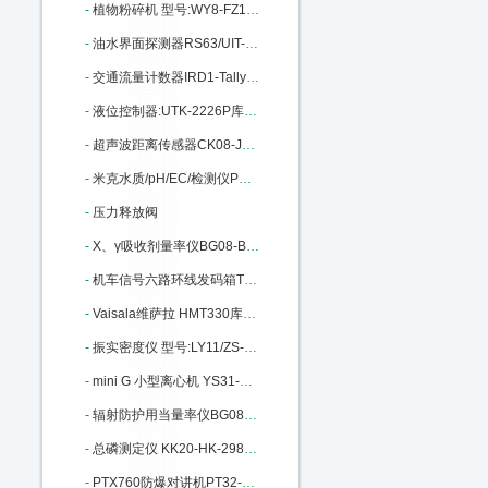
-
植物粉碎机 型号:WY8-FZ102库号：M11164
-
油水界面探测器RS63/UIT-200库号：M205958
-
交通流量计数器IRD1-Tally-2库号：M268951
-
液位控制器:UTK-2226P库号：M299373
-
超声波距离传感器CK08-JCS1501：M312598
-
米克水质/pH/EC/检测仪PX22-801：M322544
-
压力释放阀
-
X、γ吸收剂量率仪BG08-BG9511 M372057
-
机车信号六路环线发码箱TX98-A+M396103
-
Vaisala维萨拉 HMT330库号：M402012
-
振实密度仪 型号:LY11/ZS-202库号：M206882
-
mini G 小型离心机 YS31-mini G：M252364
-
辐射防护用当量率仪BG08-BG9521：M283079
-
总磷测定仪 KK20-HK-298库号：M287403
-
PTX760防爆对讲机PT32-PTX760库号：M294940