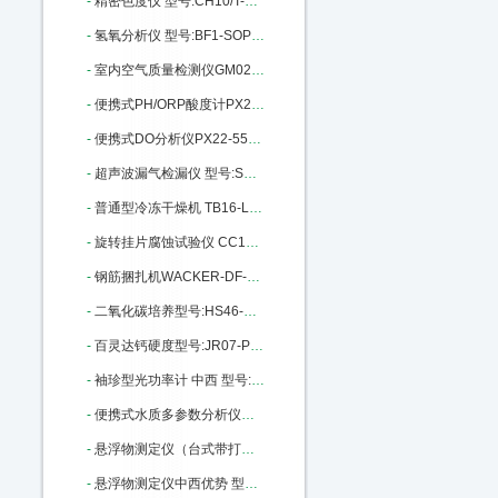
-
精密色度仪 型号:CH10/T-50库号：M206867
-
氢氧分析仪 型号:BF1-SOP库号：M312798
-
室内空气质量检测仪GM02-GM-AII M335325
-
便携式PH/ORP酸度计PX22-MI106：M343693
-
便携式DO分析仪PX22-550A库号：M343694
-
超声波漏气检漏仪 型号:SD44-CS530 M356204
-
普通型冷冻干燥机 TB16-LGJ-25C M369078
-
旋转挂片腐蚀试验仪 CC12-RCC-3 M376653
-
钢筋捆扎机WACKER-DF-16库号：M383957
-
二氧化碳培养型号:HS46-HH.CP库号：M394455
-
百灵达钙硬度型号:JR07-PM252库号：M403623
-
袖珍型光功率计 中西 型号:BE15-JDSU-OLP-35库号：M387656
-
便携式水质多参数分析仪中西 型号:NO07-AP-2000库号：M405183
-
悬浮物测定仪（台式带打印、可联接电脑）中西器材 型号:CH10/T-200库号：M405650
-
悬浮物测定仪中西优势 型号:CH10/P-200库号：M405651