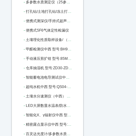
-
多参数水质测定仪（25参数） 型号:SH50-XZ-0125库号：M23001
-
打孔钻/土地打孔钻/冻土打孔钻/冰层上钻孔机中西 型号:KH05-KHT-QD库号：M23011
-
便携式测深仪/手持式超声波水深仪中西 型号:MH-SX300库号：M33491
-
便携式SF6气体定性检漏仪
-
土壤理化性质取样设备/ （中西器材） 型号:HB68/BJX1-3库号：M236791
-
甲醛检测仪中西 型号:BH93-XK-A3C库号：M291545
-
手动液压剪扩钳 型号:85M301027库号：M301027
-
仓库抽湿机 型号:ZD30-ZD-8138C库号：M406049
-
智能蓄电池电导测试仪中西 型号:TY13-OBT-6650库号：M396703
-
超纯水机中西 型号:QS04-PLEW-10-DI库号：M403444
-
土壤水分速测仪（中西） 型号:RZ23-MP-508 库号：M406045
-
LED大屏数显水温表/防水探头电子水温表/数字温度表0-99度 型号:LC32-0-99库号：M19135
-
智能化X、γ辐射仪中西 型号:BMW-REN500B库号：M76235
-
精密露点显示仪中西 型号:LSTK0-Optidew Vision库号：M247558
-
百灵达光度计/多参数水质分析仪中西 型号:RS02-7100库号：M330544