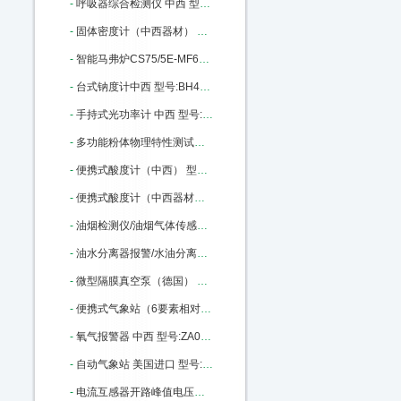
-
呼吸器综合检测仪 中西 型号:JT61 -HX-III库号：M371534
-
固体密度计（中西器材） 中西型号:QL03/GH-120D库号：M390715
-
智能马弗炉CS75/5E-MF6100升级款中西 型号:CS75/5E-MF6100K库号：M393139
-
台式钠度计中西 型号:BH43/D-HK-51库号：M398040
-
手持式光功率计 中西 型号:BL10-LXP200库号：M404993
-
多功能粉体物理特性测试仪/（中西） 型号:M206606库号：M206606
-
便携式酸度计（中西） 型号:CH10-520库号：M227435
-
便携式酸度计（中西器材） 型号:CH10-520库号：M227435
-
油烟检测仪/油烟气体传感器（中西） 型号:GA27-600-YY库号：M227440
-
油水分离器报警/水油分离报警器 中西 型号:AH37-XOC库号：M227441
-
微型隔膜真空泵（德国） 型号:SG88-KNF8-N86KNDC库号：M241701
-
便携式气象站（6要素相对湿度,带RS232 ） 中西 型号:ED01-AS-2000库号：M260278
-
氧气报警器 中西 型号:ZA03-CY30库号：M281184
-
自动气象站 美国进口 型号:JKY/WATCH DOG-2900ET库号：M317288
-
电流互感器开路峰值电压表 中西 型号:HC14-HCKL-H库号：M317836