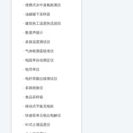
-
便携式水中臭氧检测仪
-
油罐罐下采样器
-
建筑热工温度热流巡回
-
数显声级计
-
多路温度测试仪
-
气体检测器校准仪
-
电阻率自动测定仪
-
电导率仪
-
电杆荷载位移测试仪
-
多路校验仪
-
食品采样箱
-
移动式平板充电柜
-
快速双单元电位电解仪
-
针式土壤温度仪