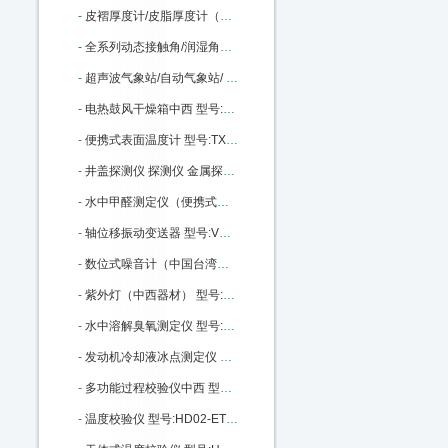
-
皮褶厚度计/皮脂厚度计（量程60mm）中西 型号:M380980库号：M380980
-
全系列动态接触角/润湿角测量仪中西 型号:SZ10-JC2000C库号：M396355
-
超声波气象站/自动气象站/ 型号:XP1-PH库号：M399159
-
电热鼓风干燥箱中西 型号:DGF3006B库号：M405910
-
便携式表面温度计 型号:TX2-LT-02库号：M405913
-
井盖探测仪 探测仪 金属探测仪中西 型号:WD06-RD312库号：M2506
-
水中甲醛测定仪（便携式）/便携式水中甲醛测定仪/甲醛测定仪（便携式台式可选）（中西器材） 型号:CH10/P-308库号：M216448
-
轴位移振动变送器 型号:VX66-TR2001-01-01-01-01库号：M99649
-
数位式噪音计（中国台湾） 型号:GD27/TES-1350A库号：M280634
-
紫外灯（中西器材） 型号:MG69/ZWD-15库号：M401250
-
水中溶解臭氧测定仪 型号:ND06-DOZ-7600库号：M103630
-
发动机冷却液冰点测定仪 型号:XH42-XH-138B库号：M22354
-
多功能过程校验仪中西 型号:HD02-ETX-2025 库号：M22453
-
温度校验仪 型号:HD02-ETX-1810库号：M22448