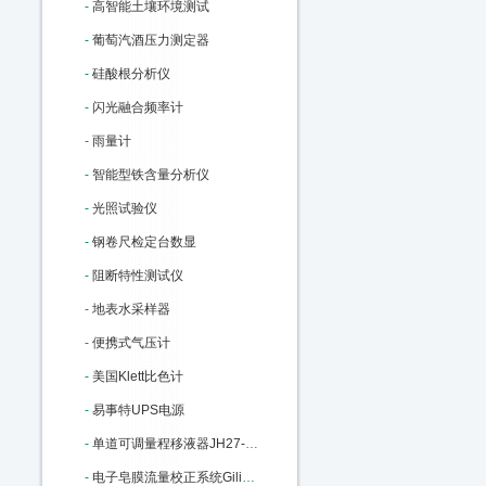
-
高智能土壤环境测试
-
葡萄汽酒压力测定器
-
硅酸根分析仪
-
闪光融合频率计
-
雨量计
-
智能型铁含量分析仪
-
光照试验仪
-
钢卷尺检定台数显
-
阻断特性测试仪
-
地表水采样器
-
便携式气压计
-
美国Klett比色计
-
易事特UPS电源
-
单道可调量程移液器JH27-100-1000ul M22806
-
电子皂膜流量校正系统Gilibrator-2：M91285