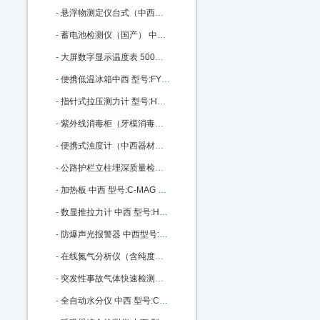
-
悬浮物测定仪台式（中西） 型号:CH10/L-200库号：M405652
-
蓄电池检测仪（国产） 中西型号:WD31-100库号：M4631
-
大屏数字显示温度表 500度 中西型号:MZ52-XMZ-101库号：M16612
-
便携低温冰箱中西 型号:FY12-FYL-YS-18A库号：M20304
-
指针式拉压测力计 型号:HS39-NK-500库号：M36385
-
紫外线消毒柜（牙模消毒柜）中西 型号:WW08库号：M37601
-
便携式浊度计（中西器材） 型号:TX50-SHYF库号：M163621
-
公路护栏立柱埋深质量检测仪 中西 型号:XA109-JL-GPT（A）库号：M180932
-
加热板 中西 型号:C-MAG HP 10库号：M237400
-
数显推拉力计 中西 型号:HS39-HP-500库号：M282882
-
防爆声光报警器 中西型号:XQ02-BBJ库号：M309829
-
在线氮气分析仪（含纯度报警）中西 型号:CP08-P860-4N库号：M341919
-
突发性事故气体快速检测箱 中西器材优势 型号:BB27-DJC-2库号：M346322
-
全自动水分仪 中西 型号:CY07-YX-WK/SF7330库号：M365371