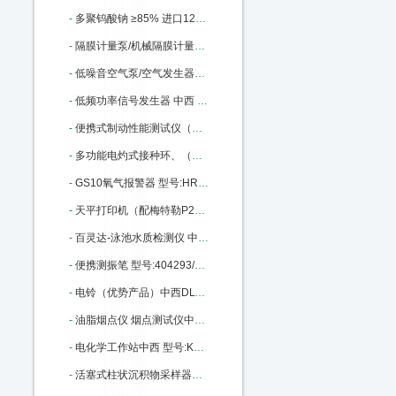
-
多聚钨酸钠 ≥85% 进口12141-67-2 ≥85% 100g 中西 型号:BS32-71913库号：M335373
-
隔膜计量泵/机械隔膜计量泵 中西型号:YL01-GM0050库号：M342422
-
低噪音空气泵/空气发生器（中西器材）优势 型号:AJ27/SGK-5LB库号：M368735
-
低频功率信号发生器 中西 型号:HWY4-ZN1040C库号：M377837
-
便携式制动性能测试仪（手持式、带制动曲线）中西 型号:XAKJ3-WZD-H库号：M377990
-
多功能电灼式接种环、（针）/红外灭菌器 中西 型号:HS16-008A库号：M378866
-
GS10氧气报警器 型号:HR79-GS10-O2库号：M391733
-
天平打印机（配梅特勒P28型打印机）中西 型号:KY56/110ME库号：M402704
-
百灵达-泳池水质检测仪 中西型号:BH011 - Pooltest6库号：M403464
-
便携测振笔 型号:404293/ZX10-YV260库号：M404293
-
电铃（优势产品）中西DLT100 型号:BC10-DLT100库号：M360938
-
油脂烟点仪 烟点测试仪中西 型号:YD-1库号：M406128
-
电化学工作站中西 型号:KS-CS300H库号：M406130
-
活塞式柱状沉积物采样器（5米）中西 型号:KH77-XDB0204库号：M1666