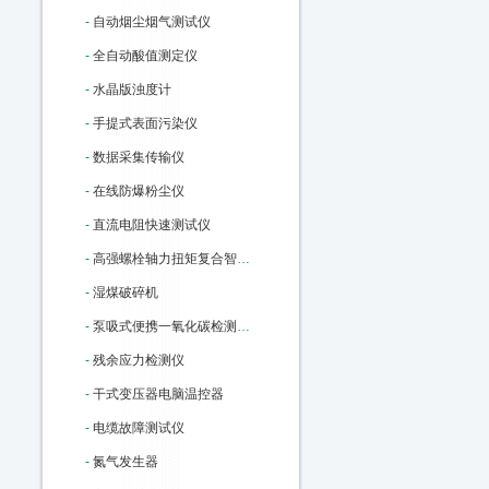
-
自动烟尘烟气测试仪
-
全自动酸值测定仪
-
水晶版浊度计
-
手提式表面污染仪
-
数据采集传输仪
-
在线防爆粉尘仪
-
直流电阻快速测试仪
-
高强螺栓轴力扭矩复合智能检测仪
-
湿煤破碎机
-
泵吸式便携一氧化碳检测报警仪
-
残余应力检测仪
-
干式变压器电脑温控器
-
电缆故障测试仪
-
氮气发生器