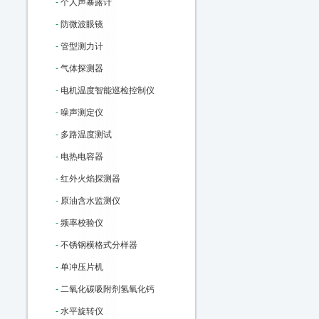
-
个人声暴露计
-
防微波眼镜
-
管型测力计
-
气体探测器
-
电机温度智能巡检控制仪
-
噪声测定仪
-
多路温度测试
-
电热电容器
-
红外火焰探测器
-
原油含水监测仪
-
频率校验仪
-
不锈钢横格式分样器
-
单冲压片机
-
二氧化碳吸附剂氢氧化钙
-
水平旋转仪