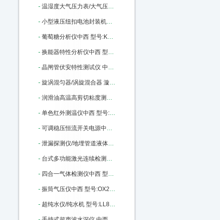
-
温湿度大气压力表/大气压力计（带RS232接口）（中西器材） 型号:SO01/ZCYB-203库号：M398810
-
小型液压纽扣电池封装机（含拆卸模具封装模具） 型号:KJ01-MSK110库号：M400446
-
葡萄糖分析仪中西 型号:KX03-SBA-40C库号：M165227
-
换能器特性分析仪中西 型号:ZX-YPC260A库号：M176886
-
晶闸管伏安特性测试仪 中西型号:RH82/DBC-021库号：M186513
-
旋涡混匀器/涡旋混合器 漩涡混合仪（中西） 型号:M375967库号：M375967
-
润滑油高温高剪切粘度测定器 中西 型号:KD15-KD-H1706库号：M404041
-
单色红外测温仪中西 型号:SJ69-3025库号：M405943
-
可调稳压恒流开关电源中西 型号:GY22-YK-AD1220库号：M405945
-
泄漏探测仪/地埋管道液体和气体泄漏检测仪中西 型号:XLT-17库号：M284106
-
台式多功能激光连续检测粉尘仪中西 型号:PC03-80M/PC-3A库号：M391381
-
四合一气体检测仪中西 型号:MC2-XWHM-Y-CN 库号：M10847
-
振筒气压仪中西 型号:OX22-XDY01库号：M12448
-
超纯水仪/纯水机 型号:LL88-DBW-UP-120库号：M22760
-
手持式超声波水深仪 中西优势 50米 型号:CQ01-D130库号：M43497