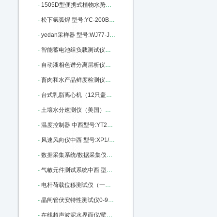
-
1505D型便携式植物水势压力室 型号:ZX56-1505D库号：M405992
-
松下氩弧焊 型号:YC-200BL库号：M405995
-
yedan采样器 型号:WJ77-JN3015-330ML库号：M347493
-
智能蓄电池组负载测试仪中西 型号:NYN-FZY-220-20库号：M364905
-
自动液相色谱分离层析仪（组合式）中西 型号:MC99-3库号：M405978
-
畜肉和水产品鲜度检测仪（中西器材） 型号:FX26-CSY-DS803库号：M203049
-
台式乳脂离心机（12只盖勃氏乳脂计）中西 型号:ZX8M/RZ50库号：M388599
-
土壤水分速测仪（美国）中西 型号:YS22/TDR300库号：M223519
-
温度控制器 中西型号:YT26/YLD-6402WG库号：M368186
-
风速风向仪中西 型号:XP1/PH91/PH-SD1库号：M322920
-
数据采集系统/数据采集仪及分析软件（中西） 型号:ZX32/BZ7201库号：M242379
-
气敏元件测试系统中西 型号:WS-30A库号：M368882
-
电杆荷载位移测试仪（一屏）中西型号:WY18-170436库号：M170436
-
晶闸管伏安特性测试仪0-9000V 型号:KM1-DBC-021库号：M205309
-
在线超声波泥水界面仪/壁挂式超声泥水界面仪中西 型号:CQ01-MH-Y5A库号：M23018