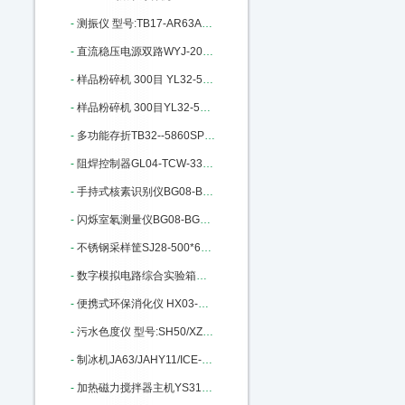
-
测振仪 型号:TB17-AR63A库号：M301367
-
直流稳压电源双路WYJ-20A/30V：M332089
-
样品粉碎机 300目 YL32-500A库号：M340986
-
样品粉碎机 300目YL32-500A库号：M340986
-
多功能存折TB32--5860SP库号：M365295
-
阻焊控制器GL04-TCW-33E III库号：M365705
-
手持式核素识别仪BG08-BG3910库号：M372130
-
闪烁室氡测量仪BG08-BG2015库号：M372168
-
不锈钢采样筐SJ28-500*6库号：M372503
-
数字模拟电路综合实验箱MH80/KM4：M389385
-
便携式环保消化仪 HX03-YN-XH库号：M396591
-
污水色度仪 型号:SH50/XZ-WS库号：M401152
-
制冰机JA63/JAHY11/ICE-1405FA：M401648
-
加热磁力搅拌器主机YS31-RHBASIC2：M402029