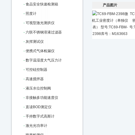
-
食品安全快速检测箱
产品图片
-
照度计
TC
-
可视型激光测拱仪
号:
-
六联不锈钢溶液过滤器
-
灰挥测试仪
-
便携式气体检漏仪
-
数字温湿度大气压力计
-
可控硅控制器
-
高速搅拌器
-
液压水位控制阀
-
非接触多功能速度仪
-
直读BOD测定仪
-
手持数字式高斯计
-
激光光功率计