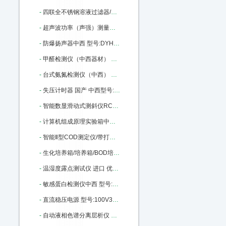
-
四联全不锈钢溶液过滤器/不锈钢过滤器 架子 型号:MT-04库号：M365609
-
超声波功率（声强）测量仪中西 （标准型） 型号:CS33-YP0511A库号：M404559
-
防爆扬声器中西 型号:DYH-5库号：M406025
-
甲醛检测仪（中西器材） 型号:GA27-500B库号：M406029
-
台式氨氮检测仪（中西） 型号:NH-1CA库号：M33470
-
失压计时器 国产 中西型号:JSY-3B1A库号：M138218
-
智能数显滑动式测斜仪RC01/HCX-5中西器型号: RC01/HCX-5 库号：M181541
-
计算机组成原理实验箱中西 型号:MH80-CP226库号：M290975
-
智能Ⅱ型COD测定仪/带打印，连接电脑（中西） 型号:CH10-2M库号：M318861
-
生化培养箱/培养箱/BOD培养箱 型号:CH10-150L库号：M318867
-
温湿度露点测试仪 进口 优势型号:SH7-6003库号：M392569
-
敏感蛋白检测仪中西 型号:MP01-TANNOMETRE库号：M406006
-
直流稳压电源 型号:100V30A库号：M406010
-
自动液相色谱分离层析仪 型号:MD99-3库号：M405990