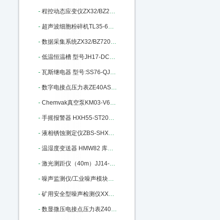
-
程控动态应变仪ZX32/BZ2668 库号：M184253
-
超声波细胞粉碎机TL35-650Y库号：M240147
-
数据采集系统ZX32/BZ7201库号：M242379
-
低温恒温槽 型号JH17-DC0506：M302981
-
瓦斯继电器 型号:SS76-QJ1G-80A：M337579
-
数字电接点压力表ZE40AS-100K库号：M358090
-
Chemvak真空泵KM03-V600库号：M364317
-
手摇报警器 HXH55-ST200库号：M398695
-
液相锈蚀测定仪ZBS-SHXS-3库号：M400669
-
温湿度变送器 HMW82 库号：M403629
-
激光测距仪（40m）JJ14-HP-5040库号：M404255
-
噪声监测仪/工业噪声模块BR-ZS2：M405669
-
矿用安全型噪声检测仪XX15-YSD130：M340378
-
数显微压电接点压力表Z40AS-600P-E/C