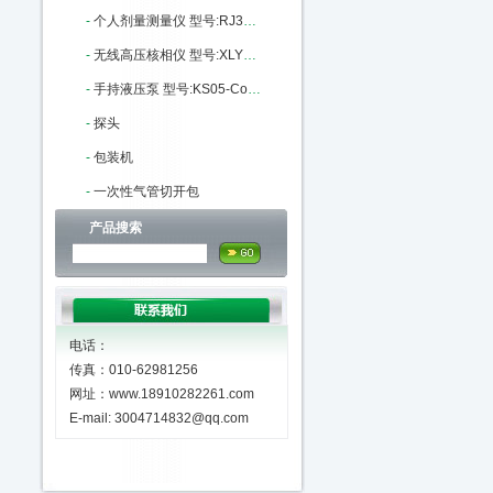
-
个人剂量测量仪 型号:RJ31-RJ31-8108库号：M405559
-
无线高压核相仪 型号:XLYF-GH-6603库号：M341389
-
手持液压泵 型号:KS05-ConST131库号：M404593
-
探头
-
包装机
-
一次性气管切开包
产品搜索
电话：
传真：010-62981256
网址：www.18910282261.com
E-mail: 3004714832@qq.com