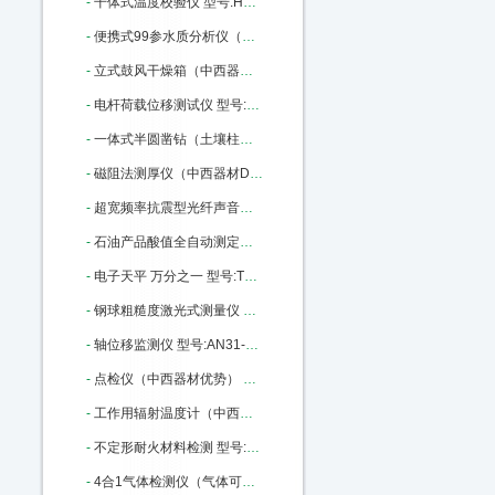
-
干体式温度校验仪 型号:HD02-ET382-140库号：M22792
-
便携式99参水质分析仪（中西器材优势） 型号:ZK13-WDC-PC03库号：M316536
-
立式鼓风干燥箱（中西器材） 型号:M157916库号：M157916
-
电杆荷载位移测试仪 型号:WY18-170436库号：M170436
-
一体式半圆凿钻（土壤柱状采样土钻） 型号:BJ7-Y1库号：M175722
-
磁阻法测厚仪（中西器材D优势） 型号:SH24-HCC-18A库号：M179209
-
超宽频率抗震型光纤声音传感器 进口 型号:MKM-2200库号：M314923
-
石油产品酸值全自动测定仪 中西优势 型号:XJ93-ZHSZ601库号：M335894
-
电子天平 万分之一 型号:TT12-FA1204库号：M379173
-
钢球粗糙度激光式测量仪 型号:LY71-CU9505B库号：M385937
-
轴位移监测仪 型号:AN31-VB-Z410库号：M389977
-
点检仪（中西器材优势） 型号:SH24-HY-880库号：M364080
-
工作用辐射温度计（中西器材优势） 型号:SH24-HY-303A库号：M364086
-
不定形耐火材料检测 型号:GY08-GDP-500库号：M367078
-
4合1气体检测仪（气体可选） 型号:ZA01-KP836 CO/NH3/02/EX库号：M404191