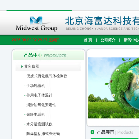
2026-08-09 02:29:28 星期日
首 页
|
公司简介
|
新闻中心
其它仪器
-
便携式硫化氢气体检测仪
-
手动轧盖机
-
兽用电子体温计
-
润滑油氧化安定性
-
光纤电话机
-
水分活度测试仪
-
防爆型粘捕式灭蚊蝇