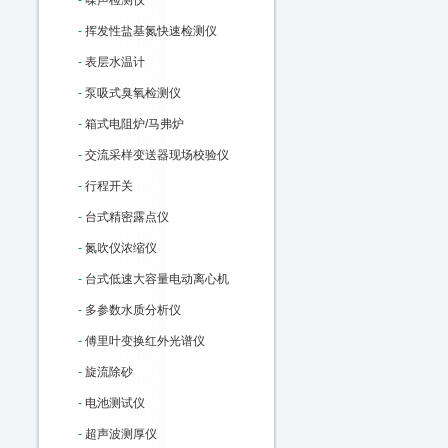
-
噪声检测仪
-
挥发性盐基氮快速检测仪
-
表层水温计
-
泵吸式臭氧检测仪
-
箱式电阻炉/马弗炉
-
交流采样变送器现场校验仪
-
行程开关
-
台式精密露点仪
-
氮吹仪浓缩仪
-
台式低速大容量电动离心机
-
多参数水质分析仪
-
傅里叶变换红外光谱仪
-
旋流除砂
-
电池测试仪
-
超声波测厚仪