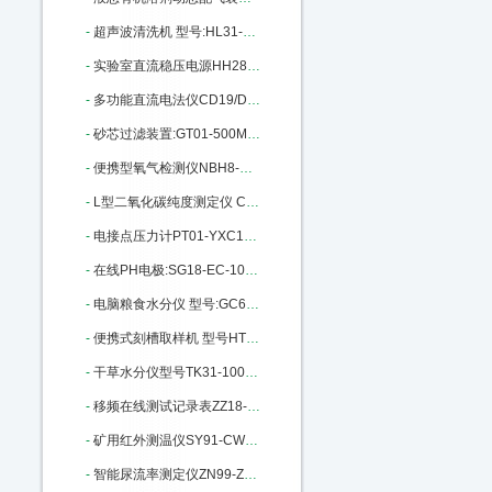
-
超声波清洗机 型号:HL31-25T库号：M405665
-
实验室直流稳压电源HH28-HY3003D-3 M140915
-
多功能直流电法仪CD19/DZD-6A库号：M201850
-
砂芯过滤装置:GT01-500ML库号：M215978
-
便携型氧气检测仪NBH8-O2库号：M289343
-
L型二氧化碳纯度测定仪 CS30-L：M310814
-
电接点压力计PT01-YXC100-150库号：M342423
-
在线PH电极:SG18-EC-100GTSO-05B：M370179
-
电脑粮食水分仪 型号:GC60/SF1G：M391395
-
便携式刻槽取样机 型号HT62-DSD-230 M22461
-
干草水分仪型号TK31-100库号M149295
-
移频在线测试记录表ZZ18-CD96-3Z：M200674
-
矿用红外测温仪SY91-CWH700 M269990
-
智能尿流率测定仪ZN99-ZNC961A：M272181