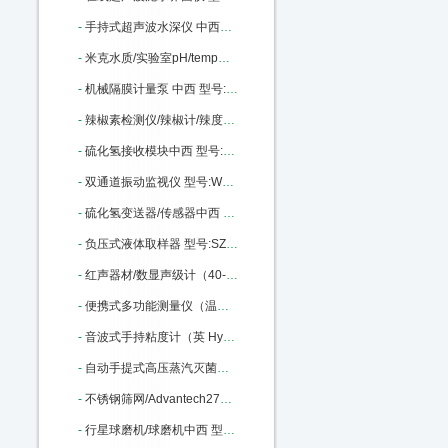
-
手持式超声波水深仪 中西器材优势 50米 型号:CQ01-D130库号：M43497
-
米克水质/实验室pH/temp测定仪台式中西 型号:milwaukeech/MI151库号：M322177
-
机械隔膜计量泵 中西 型号:YL01-GM0170PQ1MNN库号：M369823
-
辣椒素检测仪/辣椒计/辣度计中西 型号:KJ-5LJA库号：M375922
-
硫化氢接收模块中西 型号:A14-24库号：M405946
-
双通道振动监视仪 型号:WSJ-B2 库号：M405962
-
硫化氢变送器/传感器中西 型号:A11-24-0050-1-1库号：M405967
-
负压式液体取样器 型号:SZ23/56496库号：M56496
-
红声器材/数显声级计（40-130DB,2型）中西 型号:JH8-HS5633库号：M322317
-
便携式多功能测量仪（温度·转速·大气压力）中西 型号:KM06-VT 210库号：M342410
-
音波式手持粘度计（英 Hydramotion）中西 型号:BH51-VL7-100B-d21-TS库号：M343903
-
自动手提式高压蒸汽灭菌器/ 中西型号:HC15-YXQ-LS-18SI库号：M369476
-
不锈钢筛网/Advantech270目53um中西 型号:375956库号：M375956
-
行星球磨机/球磨机中西 型号:TC06-XQM-4库号：M395264