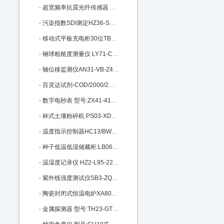
-
超宽频率抗震光纤传感器 MKM-2200 M314923
-
污染指数SDI测定HZ36-SDI-2000库号M325162
-
移动式平板充电柜30位TB93-HJ-CM06 M343695
-
钢球粗糙度测量仪 LY71-CU9505B M385937
-
轴位移监测仪AN31-VB-Z410库号：M389977
-
百灵达试剂-COD/2000/2M M402847
-
数字电秒表 型号:ZX41-415库号：M392353
-
杯式土壤粉碎机 PS03-XDB050303 M394553
-
温度指示控制器HC13/BWY-805TH M401763
-
种子低温低湿储藏柜:LB06-DWS-300 M404340
-
温湿度记录仪 HZ2-L95-22库号：M405632
-
紫外线强度测试仪SB3-ZQJ-254库号：M5476
-
陶瓷封闭式恒温电炉XA80-10库号：M15864
-
金属探测器 型号:TH23-GTL115库号：M136950