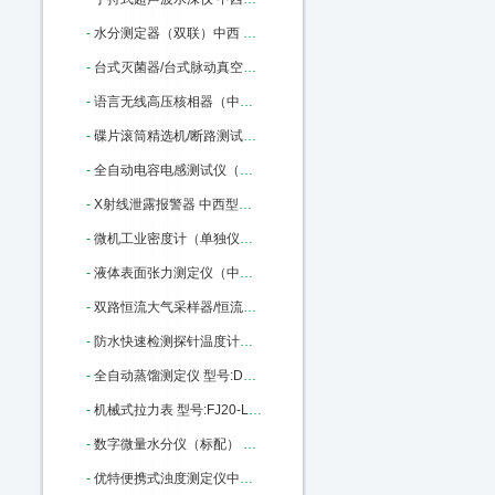
-
水分测定器（双联）中西 型号:SY2-DSY-013A 库号：M161799
-
台式灭菌器/台式脉动真空蒸汽灭菌 中西 型号:QY02-TMQ-240B/A库号：M175973
-
语言无线高压核相器（中西） 型号:TAG6000库号：M355159
-
碟片滚筒精选机/断路测试仪/（中西） 型号:TD7001库号：M375970
-
全自动电容电感测试仪（中西） 型号:GSDR-III库号：M379800
-
X射线泄露报警器 中西型号:FL17-RAD-60库号：M405917
-
微机工业密度计（单独仪表） 型号:TC69-FBM-2398库号：M163663
-
液体表面张力测定仪（中西） 型号:PX56-BZ-2库号：M238040
-
双路恒流大气采样器/恒流采样器（中西） 型号:SC-3000库号：M357855
-
防水快速检测探针温度计中西 型号:DS75/MN11063库号：M391360
-
全自动蒸馏测定仪 型号:DY91/107D库号：M400053
-
机械式拉力表 型号:FJ20-LLB-200KN库号：M17748
-
数字微量水分仪（标配） 中西 型号:CY02-USI-1AB库号：M307456
-
优特便携式浊度测定仪中西 型号:Eutech TN100库号：M355510