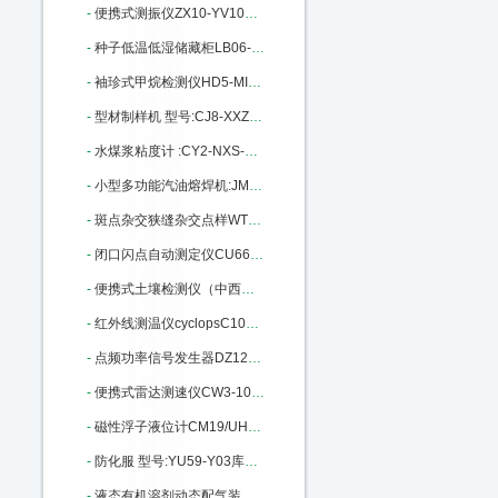
-
便携式测振仪ZX10-YV100库号：M404291
-
种子低温低湿储藏柜LB06-DWS-450：M404341
-
袖珍式甲烷检测仪HD5-MINI-CH4：M405297
-
型材制样机 型号:CJ8-XXZ-II库号：M379550
-
水煤浆粘度计 :CY2-NXS-4C库号：M385948
-
小型多功能汽油熔焊机:JM26/HD：M391397
-
斑点杂交狭缝杂交点样WT32-SB-10：M405201
-
闭口闪点自动测定仪CU66-RJ261A ：M19838
-
便携式土壤检测仪（中西器材） 型号:M20207库号：M20207
-
红外线测温仪cyclopsC100L-LAND：M141922
-
点频功率信号发生器DZ12-ZN1180L M183917
-
便携式雷达测速仪CW3-101911库号：M296191
-
磁性浮子液位计CM19/UHZ68-CF04：M402690
-
防化服 型号:YU59-Y03库号：M404106
-
液态有机溶剂动态配气装置 MF-3D：M405664