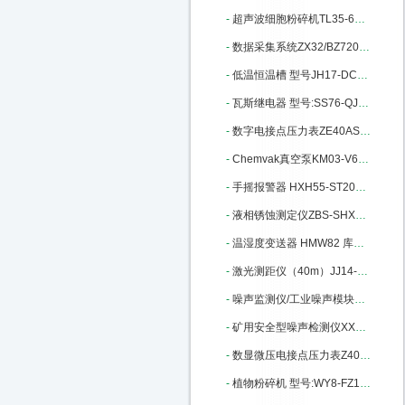
-
超声波细胞粉碎机TL35-650Y库号：M240147
-
数据采集系统ZX32/BZ7201库号：M242379
-
低温恒温槽 型号JH17-DC0506：M302981
-
瓦斯继电器 型号:SS76-QJ1G-80A：M337579
-
数字电接点压力表ZE40AS-100K库号：M358090
-
Chemvak真空泵KM03-V600库号：M364317
-
手摇报警器 HXH55-ST200库号：M398695
-
液相锈蚀测定仪ZBS-SHXS-3库号：M400669
-
温湿度变送器 HMW82 库号：M403629
-
激光测距仪（40m）JJ14-HP-5040库号：M404255
-
噪声监测仪/工业噪声模块BR-ZS2：M405669
-
矿用安全型噪声检测仪XX15-YSD130：M340378
-
数显微压电接点压力表Z40AS-600P-E/C
-
植物粉碎机 型号:WY8-FZ102库号：M11164