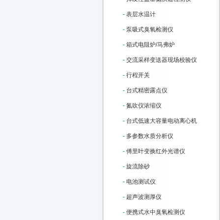
-
表层水温计
-
泵吸式臭氧检测仪
-
箱式电阻炉/马弗炉
-
交流采样变送器现场校验仪
-
行程开关
-
台式精密露点仪
-
氮吹仪浓缩仪
-
台式低速大容量电动离心机
-
多参数水质分析仪
-
傅里叶变换红外光谱仪
-
旋流除砂
-
电池测试仪
-
超声波测厚仪
-
便携式水中臭氧检测仪