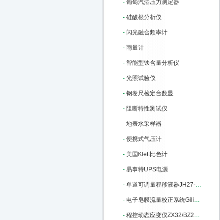
-
葡萄汽酒压力测定器
-
硅酸根分析仪
-
闪光融合频率计
-
雨量计
-
智能型铁含量分析仪
-
光照试验仪
-
钢卷尺检定台数显
-
阻断特性测试仪
-
地表水采样器
-
便携式气压计
-
美国Klett比色计
-
易事特UPS电源
-
单道可调量程移液器JH27-100-1000ul M22806
-
电子皂膜流量校正系统Gilibrator-2：M91285
-
程控动态应变仪ZX32/BZ2668 库号：M184253