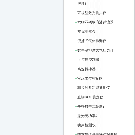
-
照度计
-
可视型激光测拱仪
-
六联不锈钢溶液过滤器
-
灰挥测试仪
-
便携式气体检漏仪
-
数字温湿度大气压力计
-
可控硅控制器
-
高速搅拌器
-
液压水位控制阀
-
非接触多功能速度仪
-
直读BOD测定仪
-
手持数字式高斯计
-
激光光功率计
-
噪声检测仪
-
挥发性盐基氮快速检测仪