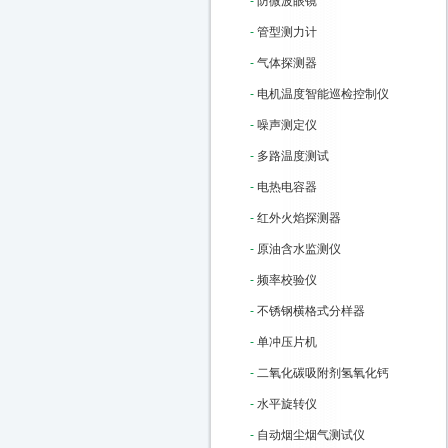
-
防微波眼镜
-
管型测力计
-
气体探测器
-
电机温度智能巡检控制仪
-
噪声测定仪
-
多路温度测试
-
电热电容器
-
红外火焰探测器
-
原油含水监测仪
-
频率校验仪
-
不锈钢横格式分样器
-
单冲压片机
-
二氧化碳吸附剂氢氧化钙
-
水平旋转仪
-
自动烟尘烟气测试仪