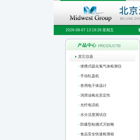
2026-08-07 13:19:29 星期五
其它仪器
-
便携式硫化氢气体检测仪
-
手动轧盖机
-
兽用电子体温计
-
润滑油氧化安定性
-
光纤电话机
-
水分活度测试仪
-
防爆型粘捕式灭蚊蝇
-
食品安全快速检测箱