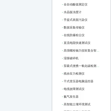
-
全自动酸值测定仪
-
水晶版浊度计
-
手提式表面污染仪
-
数据采集传输仪
-
在线防爆粉尘仪
-
直流电阻快速测试仪
-
高强螺栓轴力扭矩复合智能检测仪
-
湿煤破碎机
-
泵吸式便携一氧化碳检测报警仪
-
残余应力检测仪
-
干式变压器电脑温控器
-
电缆故障测试仪
-
氮气发生器
-
高智能土壤环境测试