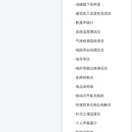
-
油罐罐下采样器
-
建筑热工温度热流巡回
-
数显声级计
-
多路温度测试仪
-
气体检测器校准仪
-
电阻率自动测定仪
-
电导率仪
-
电杆荷载位移测试仪
-
多路校验仪
-
食品采样箱
-
移动式平板充电柜
-
快速双单元电位电解仪
-
针式土壤温度仪
-
个人声暴露计