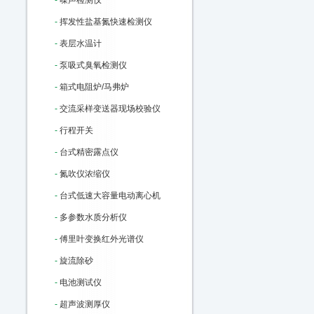
-
噪声检测仪
-
挥发性盐基氮快速检测仪
-
表层水温计
-
泵吸式臭氧检测仪
-
箱式电阻炉/马弗炉
-
交流采样变送器现场校验仪
-
行程开关
-
台式精密露点仪
-
氮吹仪浓缩仪
-
台式低速大容量电动离心机
-
多参数水质分析仪
-
傅里叶变换红外光谱仪
-
旋流除砂
-
电池测试仪
-
超声波测厚仪