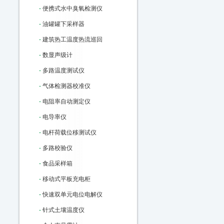
-
便携式水中臭氧检测仪
-
油罐罐下采样器
-
建筑热工温度热流巡回
-
数显声级计
-
多路温度测试仪
-
气体检测器校准仪
-
电阻率自动测定仪
-
电导率仪
-
电杆荷载位移测试仪
-
多路校验仪
-
食品采样箱
-
移动式平板充电柜
-
快速双单元电位电解仪
-
针式土壤温度仪