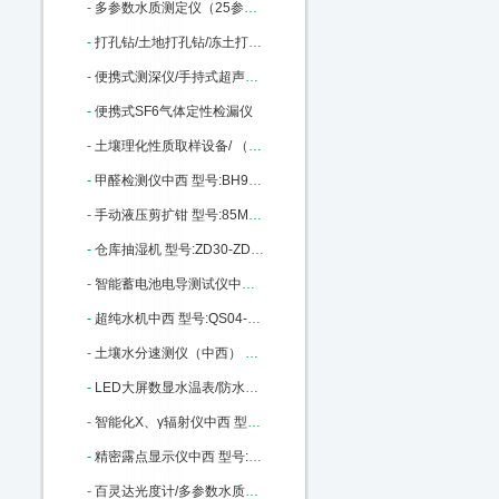
-
多参数水质测定仪（25参数） 型号:SH50-XZ-0125库号：M23001
-
打孔钻/土地打孔钻/冻土打孔钻/冰层上钻孔机中西 型号:KH05-KHT-QD库号：M23011
-
便携式测深仪/手持式超声波水深仪中西 型号:MH-SX300库号：M33491
-
便携式SF6气体定性检漏仪
-
土壤理化性质取样设备/ （中西器材） 型号:HB68/BJX1-3库号：M236791
-
甲醛检测仪中西 型号:BH93-XK-A3C库号：M291545
-
手动液压剪扩钳 型号:85M301027库号：M301027
-
仓库抽湿机 型号:ZD30-ZD-8138C库号：M406049
-
智能蓄电池电导测试仪中西 型号:TY13-OBT-6650库号：M396703
-
超纯水机中西 型号:QS04-PLEW-10-DI库号：M403444
-
土壤水分速测仪（中西） 型号:RZ23-MP-508 库号：M406045
-
LED大屏数显水温表/防水探头电子水温表/数字温度表0-99度 型号:LC32-0-99库号：M19135
-
智能化X、γ辐射仪中西 型号:BMW-REN500B库号：M76235
-
精密露点显示仪中西 型号:LSTK0-Optidew Vision库号：M247558
-
百灵达光度计/多参数水质分析仪中西 型号:RS02-7100库号：M330544