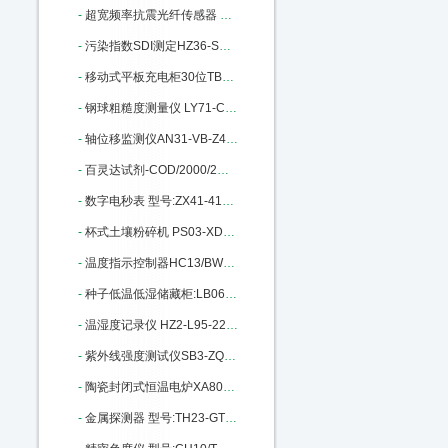
-
超宽频率抗震光纤传感器 MKM-2200 M314923
-
污染指数SDI测定HZ36-SDI-2000库号M325162
-
移动式平板充电柜30位TB93-HJ-CM06 M343695
-
钢球粗糙度测量仪 LY71-CU9505B M385937
-
轴位移监测仪AN31-VB-Z410库号：M389977
-
百灵达试剂-COD/2000/2M M402847
-
数字电秒表 型号:ZX41-415库号：M392353
-
杯式土壤粉碎机 PS03-XDB050303 M394553
-
温度指示控制器HC13/BWY-805TH M401763
-
种子低温低湿储藏柜:LB06-DWS-300 M404340
-
温湿度记录仪 HZ2-L95-22库号：M405632
-
紫外线强度测试仪SB3-ZQJ-254库号：M5476
-
陶瓷封闭式恒温电炉XA80-10库号：M15864
-
金属探测器 型号:TH23-GTL115库号：M136950