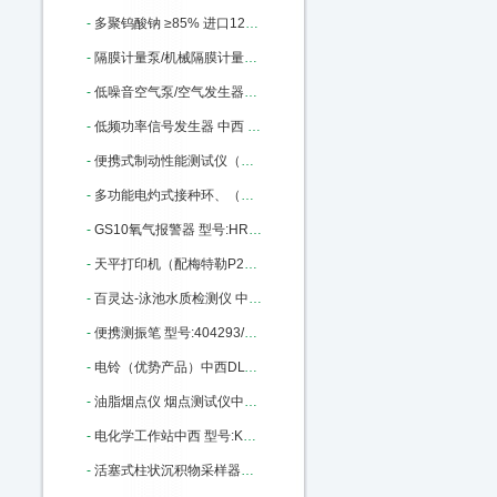
-
多聚钨酸钠 ≥85% 进口12141-67-2 ≥85% 100g 中西 型号:BS32-71913库号：M335373
-
隔膜计量泵/机械隔膜计量泵 中西型号:YL01-GM0050库号：M342422
-
低噪音空气泵/空气发生器（中西器材）优势 型号:AJ27/SGK-5LB库号：M368735
-
低频功率信号发生器 中西 型号:HWY4-ZN1040C库号：M377837
-
便携式制动性能测试仪（手持式、带制动曲线）中西 型号:XAKJ3-WZD-H库号：M377990
-
多功能电灼式接种环、（针）/红外灭菌器 中西 型号:HS16-008A库号：M378866
-
GS10氧气报警器 型号:HR79-GS10-O2库号：M391733
-
天平打印机（配梅特勒P28型打印机）中西 型号:KY56/110ME库号：M402704
-
百灵达-泳池水质检测仪 中西型号:BH011 - Pooltest6库号：M403464
-
便携测振笔 型号:404293/ZX10-YV260库号：M404293
-
电铃（优势产品）中西DLT100 型号:BC10-DLT100库号：M360938
-
油脂烟点仪 烟点测试仪中西 型号:YD-1库号：M406128
-
电化学工作站中西 型号:KS-CS300H库号：M406130
-
活塞式柱状沉积物采样器（5米）中西 型号:KH77-XDB0204库号：M1666