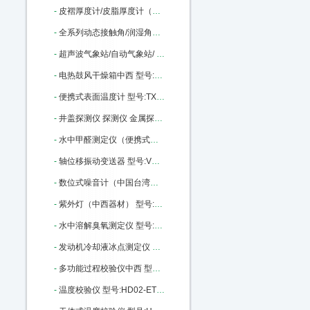
-
皮褶厚度计/皮脂厚度计（量程60mm）中西 型号:M380980库号：M380980
-
全系列动态接触角/润湿角测量仪中西 型号:SZ10-JC2000C库号：M396355
-
超声波气象站/自动气象站/ 型号:XP1-PH库号：M399159
-
电热鼓风干燥箱中西 型号:DGF3006B库号：M405910
-
便携式表面温度计 型号:TX2-LT-02库号：M405913
-
井盖探测仪 探测仪 金属探测仪中西 型号:WD06-RD312库号：M2506
-
水中甲醛测定仪（便携式）/便携式水中甲醛测定仪/甲醛测定仪（便携式台式可选）（中西器材） 型号:CH10/P-308库号：M216448
-
轴位移振动变送器 型号:VX66-TR2001-01-01-01-01库号：M99649
-
数位式噪音计（中国台湾） 型号:GD27/TES-1350A库号：M280634
-
紫外灯（中西器材） 型号:MG69/ZWD-15库号：M401250
-
水中溶解臭氧测定仪 型号:ND06-DOZ-7600库号：M103630
-
发动机冷却液冰点测定仪 型号:XH42-XH-138B库号：M22354
-
多功能过程校验仪中西 型号:HD02-ETX-2025 库号：M22453
-
温度校验仪 型号:HD02-ETX-1810库号：M22448