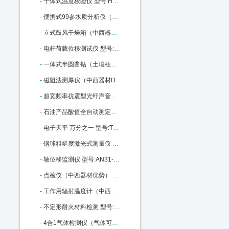
-
干体式温度校验仪 型号:HD02-ET382-140库号：M22792
-
便携式99参水质分析仪（中西器材优势） 型号:ZK13-WDC-PC03库号：M316536
-
立式鼓风干燥箱（中西器材） 型号:M157916库号：M157916
-
电杆荷载位移测试仪 型号:WY18-170436库号：M170436
-
一体式半圆凿钻（土壤柱状采样土钻） 型号:BJ7-Y1库号：M175722
-
磁阻法测厚仪（中西器材D优势） 型号:SH24-HCC-18A库号：M179209
-
超宽频率抗震型光纤声音传感器 进口 型号:MKM-2200库号：M314923
-
石油产品酸值全自动测定仪 中西优势 型号:XJ93-ZHSZ601库号：M335894
-
电子天平 万分之一 型号:TT12-FA1204库号：M379173
-
钢球粗糙度激光式测量仪 型号:LY71-CU9505B库号：M385937
-
轴位移监测仪 型号:AN31-VB-Z410库号：M389977
-
点检仪（中西器材优势） 型号:SH24-HY-880库号：M364080
-
工作用辐射温度计（中西器材优势） 型号:SH24-HY-303A库号：M364086
-
不定形耐火材料检测 型号:GY08-GDP-500库号：M367078
-
4合1气体检测仪（气体可选） 型号:ZA01-KP836 CO/NH3/02/EX库号：M404191