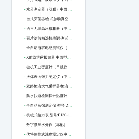
-
水分测定器（双联）中西 型号:SY2-DSY-013A 库号：M161799
-
台式灭菌器/台式脉动真空蒸汽灭菌 中西 型号:QY02-TMQ-240B/A库号：M175973
-
语言无线高压核相器（中西） 型号:TAG6000库号：M355159
-
碟片滚筒精选机/断路测试仪/（中西） 型号:TD7001库号：M375970
-
全自动电容电感测试仪（中西） 型号:GSDR-III库号：M379800
-
X射线泄露报警器 中西型号:FL17-RAD-60库号：M405917
-
微机工业密度计（单独仪表） 型号:TC69-FBM-2398库号：M163663
-
液体表面张力测定仪（中西） 型号:PX56-BZ-2库号：M238040
-
双路恒流大气采样器/恒流采样器（中西） 型号:SC-3000库号：M357855
-
防水快速检测探针温度计中西 型号:DS75/MN11063库号：M391360
-
全自动蒸馏测定仪 型号:DY91/107D库号：M400053
-
机械式拉力表 型号:FJ20-LLB-200KN库号：M17748
-
数字微量水分仪（标配） 中西 型号:CY02-USI-1AB库号：M307456
-
优特便携式浊度测定仪中西 型号:Eutech TN100库号：M355510