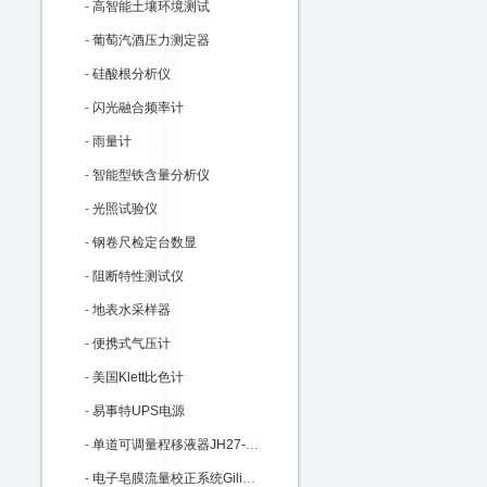
-
高智能土壤环境测试
-
葡萄汽酒压力测定器
-
硅酸根分析仪
-
闪光融合频率计
-
雨量计
-
智能型铁含量分析仪
-
光照试验仪
-
钢卷尺检定台数显
-
阻断特性测试仪
-
地表水采样器
-
便携式气压计
-
美国Klett比色计
-
易事特UPS电源
-
单道可调量程移液器JH27-100-1000ul M22806
-
电子皂膜流量校正系统Gilibrator-2：M91285