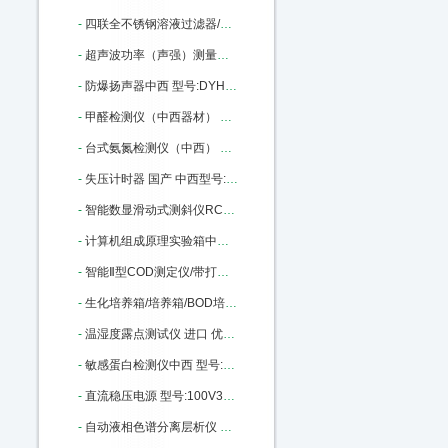
-
四联全不锈钢溶液过滤器/不锈钢过滤器 架子 型号:MT-04库号：M365609
-
超声波功率（声强）测量仪中西 （标准型） 型号:CS33-YP0511A库号：M404559
-
防爆扬声器中西 型号:DYH-5库号：M406025
-
甲醛检测仪（中西器材） 型号:GA27-500B库号：M406029
-
台式氨氮检测仪（中西） 型号:NH-1CA库号：M33470
-
失压计时器 国产 中西型号:JSY-3B1A库号：M138218
-
智能数显滑动式测斜仪RC01/HCX-5中西器型号: RC01/HCX-5 库号：M181541
-
计算机组成原理实验箱中西 型号:MH80-CP226库号：M290975
-
智能Ⅱ型COD测定仪/带打印，连接电脑（中西） 型号:CH10-2M库号：M318861
-
生化培养箱/培养箱/BOD培养箱 型号:CH10-150L库号：M318867
-
温湿度露点测试仪 进口 优势型号:SH7-6003库号：M392569
-
敏感蛋白检测仪中西 型号:MP01-TANNOMETRE库号：M406006
-
直流稳压电源 型号:100V30A库号：M406010
-
自动液相色谱分离层析仪 型号:MD99-3库号：M405990