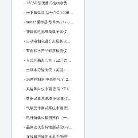
-
1505D型便携式植物水势压力室 型号:ZX56-1505D库号：M405992
-
松下氩弧焊 型号:YC-200BL库号：M405995
-
yedan采样器 型号:WJ77-JN3015-330ML库号：M347493
-
智能蓄电池组负载测试仪中西 型号:NYN-FZY-220-20库号：M364905
-
自动液相色谱分离层析仪（组合式）中西 型号:MC99-3库号：M405978
-
畜肉和水产品鲜度检测仪（中西器材） 型号:FX26-CSY-DS803库号：M203049
-
台式乳脂离心机（12只盖勃氏乳脂计）中西 型号:ZX8M/RZ50库号：M388599
-
土壤水分速测仪（美国）中西 型号:YS22/TDR300库号：M223519
-
温度控制器 中西型号:YT26/YLD-6402WG库号：M368186
-
风速风向仪中西 型号:XP1/PH91/PH-SD1库号：M322920
-
数据采集系统/数据采集仪及分析软件（中西） 型号:ZX32/BZ7201库号：M242379
-
气敏元件测试系统中西 型号:WS-30A库号：M368882
-
电杆荷载位移测试仪（一屏）中西型号:WY18-170436库号：M170436
-
晶闸管伏安特性测试仪0-9000V 型号:KM1-DBC-021库号：M205309
-
在线超声波泥水界面仪/壁挂式超声泥水界面仪中西 型号:CQ01-MH-Y5A库号：M23018