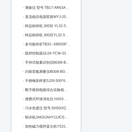
-
测振仪 型号:TB17-AR63A库号：M301367
-
直流稳压电源双路WYJ-20A/30V：M332089
-
样品粉碎机 300目 YL32-500A库号：M340986
-
样品粉碎机 300目YL32-500A库号：M340986
-
多功能存折TB32--5860SP库号：M365295
-
阻焊控制器GL04-TCW-33E III库号：M365705
-
手持式核素识别仪BG08-BG3910库号：M372130
-
闪烁室氡测量仪BG08-BG2015库号：M372168
-
不锈钢采样筐SJ28-500*6库号：M372503
-
数字模拟电路综合实验箱MH80/KM4：M389385
-
便携式环保消化仪 HX03-YN-XH库号：M396591
-
污水色度仪 型号:SH50/XZ-WS库号：M401152
-
制冰机JA63/JAHY11/ICE-1405FA：M401648
-
加热磁力搅拌器主机YS31-RHBASIC2：M402029