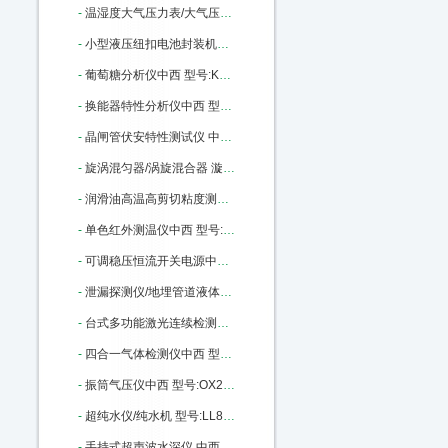
-
温湿度大气压力表/大气压力计（带RS232接口）（中西器材） 型号:SO01/ZCYB-203库号：M398810
-
小型液压纽扣电池封装机（含拆卸模具封装模具） 型号:KJ01-MSK110库号：M400446
-
葡萄糖分析仪中西 型号:KX03-SBA-40C库号：M165227
-
换能器特性分析仪中西 型号:ZX-YPC260A库号：M176886
-
晶闸管伏安特性测试仪 中西型号:RH82/DBC-021库号：M186513
-
旋涡混匀器/涡旋混合器 漩涡混合仪（中西） 型号:M375967库号：M375967
-
润滑油高温高剪切粘度测定器 中西 型号:KD15-KD-H1706库号：M404041
-
单色红外测温仪中西 型号:SJ69-3025库号：M405943
-
可调稳压恒流开关电源中西 型号:GY22-YK-AD1220库号：M405945
-
泄漏探测仪/地埋管道液体和气体泄漏检测仪中西 型号:XLT-17库号：M284106
-
台式多功能激光连续检测粉尘仪中西 型号:PC03-80M/PC-3A库号：M391381
-
四合一气体检测仪中西 型号:MC2-XWHM-Y-CN 库号：M10847
-
振筒气压仪中西 型号:OX22-XDY01库号：M12448
-
超纯水仪/纯水机 型号:LL88-DBW-UP-120库号：M22760
-
手持式超声波水深仪 中西优势 50米 型号:CQ01-D130库号：M43497