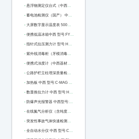
-
悬浮物测定仪台式（中西） 型号:CH10/L-200库号：M405652
-
蓄电池检测仪（国产） 中西型号:WD31-100库号：M4631
-
大屏数字显示温度表 500度 中西型号:MZ52-XMZ-101库号：M16612
-
便携低温冰箱中西 型号:FY12-FYL-YS-18A库号：M20304
-
指针式拉压测力计 型号:HS39-NK-500库号：M36385
-
紫外线消毒柜（牙模消毒柜）中西 型号:WW08库号：M37601
-
便携式浊度计（中西器材） 型号:TX50-SHYF库号：M163621
-
公路护栏立柱埋深质量检测仪 中西 型号:XA109-JL-GPT（A）库号：M180932
-
加热板 中西 型号:C-MAG HP 10库号：M237400
-
数显推拉力计 中西 型号:HS39-HP-500库号：M282882
-
防爆声光报警器 中西型号:XQ02-BBJ库号：M309829
-
在线氮气分析仪（含纯度报警）中西 型号:CP08-P860-4N库号：M341919
-
突发性事故气体快速检测箱 中西器材优势 型号:BB27-DJC-2库号：M346322
-
全自动水分仪 中西 型号:CY07-YX-WK/SF7330库号：M365371