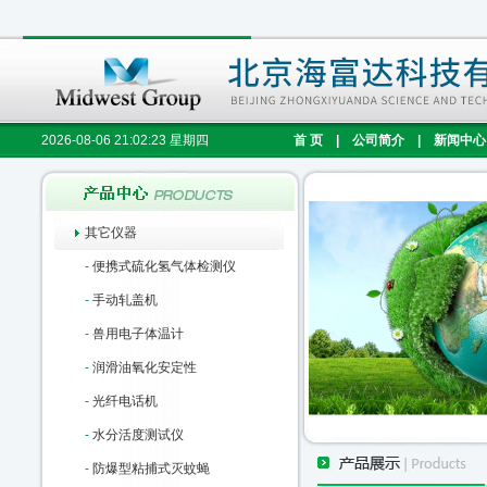
2026-08-06 21:02:24 星期四
首 页
|
公司简介
|
新闻中心
其它仪器
-
便携式硫化氢气体检测仪
-
手动轧盖机
-
兽用电子体温计
-
润滑油氧化安定性
-
光纤电话机
-
水分活度测试仪
-
防爆型粘捕式灭蚊蝇