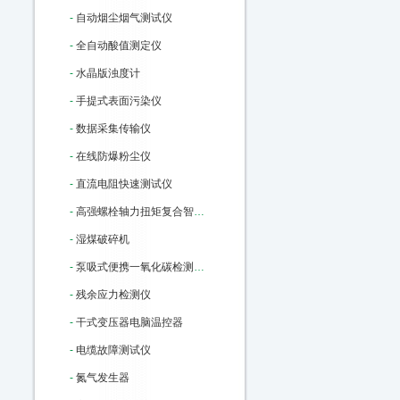
-
自动烟尘烟气测试仪
-
全自动酸值测定仪
-
水晶版浊度计
-
手提式表面污染仪
-
数据采集传输仪
-
在线防爆粉尘仪
-
直流电阻快速测试仪
-
高强螺栓轴力扭矩复合智能检测仪
-
湿煤破碎机
-
泵吸式便携一氧化碳检测报警仪
-
残余应力检测仪
-
干式变压器电脑温控器
-
电缆故障测试仪
-
氮气发生器