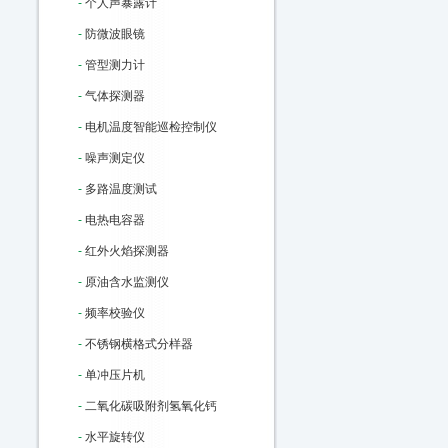
-
个人声暴露计
-
防微波眼镜
-
管型测力计
-
气体探测器
-
电机温度智能巡检控制仪
-
噪声测定仪
-
多路温度测试
-
电热电容器
-
红外火焰探测器
-
原油含水监测仪
-
频率校验仪
-
不锈钢横格式分样器
-
单冲压片机
-
二氧化碳吸附剂氢氧化钙
-
水平旋转仪