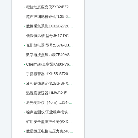
-
程控动态应变仪ZX32/BZ2668 库号：M184253
-
超声波细胞粉碎机TL35-650Y库号：M240147
-
数据采集系统ZX32/BZ7201库号：M242379
-
低温恒温槽 型号JH17-DC0506：M302981
-
瓦斯继电器 型号:SS76-QJ1G-80A：M337579
-
数字电接点压力表ZE40AS-100K库号：M358090
-
Chemvak真空泵KM03-V600库号：M364317
-
手摇报警器 HXH55-ST200库号：M398695
-
液相锈蚀测定仪ZBS-SHXS-3库号：M400669
-
温湿度变送器 HMW82 库号：M403629
-
激光测距仪（40m）JJ14-HP-5040库号：M404255
-
噪声监测仪/工业噪声模块BR-ZS2：M405669
-
矿用安全型噪声检测仪XX15-YSD130：M340378
-
数显微压电接点压力表Z40AS-600P-E/C