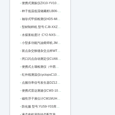
-
便携式测振仪ZX10-YV100库号：M404291
-
种子低温低湿储藏柜LB06-DWS-450：M404341
-
袖珍式甲烷检测仪HD5-MINI-CH4：M405297
-
型材制样机 型号:CJ8-XXZ-II库号：M379550
-
水煤浆粘度计 :CY2-NXS-4C库号：M385948
-
小型多功能汽油熔焊机:JM26/HD：M391397
-
斑点杂交狭缝杂交点样WT32-SB-10：M405201
-
闭口闪点自动测定仪CU66-RJ261A ：M19838
-
便携式土壤检测仪（中西器材） 型号:M20207库号：M20207
-
红外线测温仪cyclopsC100L-LAND：M141922
-
点频功率信号发生器DZ12-ZN1180L M183917
-
便携式雷达测速仪CW3-101911库号：M296191
-
磁性浮子液位计CM19/UHZ68-CF04：M402690
-
防化服 型号:YU59-Y03库号：M404106
-
液态有机溶剂动态配气装置 MF-3D：M405664