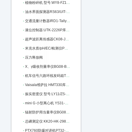
-
植物粉碎机 型号:WY8-FZ102库号：M11164
-
油水界面探测器RS63/UIT-200库号：M205958
-
交通流量计数器IRD1-Tally-2库号：M268951
-
液位控制器:UTK-2226P库号：M299373
-
超声波距离传感器CK08-JCS1501：M312598
-
米克水质/pH/EC/检测仪PX22-801：M322544
-
压力释放阀
-
X、γ吸收剂量率仪BG08-BG9511 M372057
-
机车信号六路环线发码箱TX98-A+M396103
-
Vaisala维萨拉 HMT330库号：M402012
-
振实密度仪 型号:LY11/ZS-202库号：M206882
-
mini G 小型离心机 YS31-mini G：M252364
-
辐射防护用当量率仪BG08-BG9521：M283079
-
总磷测定仪 KK20-HK-298库号：M287403
-
PTX760防爆对讲机PT32-PTX760库号：M294940