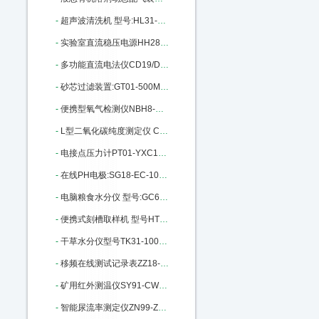
-
超声波清洗机 型号:HL31-25T库号：M405665
-
实验室直流稳压电源HH28-HY3003D-3 M140915
-
多功能直流电法仪CD19/DZD-6A库号：M201850
-
砂芯过滤装置:GT01-500ML库号：M215978
-
便携型氧气检测仪NBH8-O2库号：M289343
-
L型二氧化碳纯度测定仪 CS30-L：M310814
-
电接点压力计PT01-YXC100-150库号：M342423
-
在线PH电极:SG18-EC-100GTSO-05B：M370179
-
电脑粮食水分仪 型号:GC60/SF1G：M391395
-
便携式刻槽取样机 型号HT62-DSD-230 M22461
-
干草水分仪型号TK31-100库号M149295
-
移频在线测试记录表ZZ18-CD96-3Z：M200674
-
矿用红外测温仪SY91-CWH700 M269990
-
智能尿流率测定仪ZN99-ZNC961A：M272181