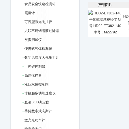
-
食品安全快速检测箱
产品图片
-
照度计
HD
-
可视型激光测拱仪
ET
-
六联不锈钢溶液过滤器
-
灰挥测试仪
-
便携式气体检漏仪
-
数字温湿度大气压力计
-
可控硅控制器
-
高速搅拌器
-
液压水位控制阀
-
非接触多功能速度仪
-
直读BOD测定仪
-
手持数字式高斯计
-
激光光功率计