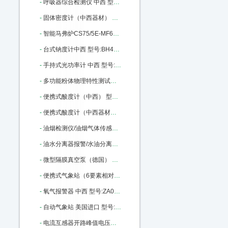
-
呼吸器综合检测仪 中西 型号:JT61 -HX-III库号：M371534
-
固体密度计（中西器材） 中西型号:QL03/GH-120D库号：M390715
-
智能马弗炉CS75/5E-MF6100升级款中西 型号:CS75/5E-MF6100K库号：M393139
-
台式钠度计中西 型号:BH43/D-HK-51库号：M398040
-
手持式光功率计 中西 型号:BL10-LXP200库号：M404993
-
多功能粉体物理特性测试仪/（中西） 型号:M206606库号：M206606
-
便携式酸度计（中西） 型号:CH10-520库号：M227435
-
便携式酸度计（中西器材） 型号:CH10-520库号：M227435
-
油烟检测仪/油烟气体传感器（中西） 型号:GA27-600-YY库号：M227440
-
油水分离器报警/水油分离报警器 中西 型号:AH37-XOC库号：M227441
-
微型隔膜真空泵（德国） 型号:SG88-KNF8-N86KNDC库号：M241701
-
便携式气象站（6要素相对湿度,带RS232 ） 中西 型号:ED01-AS-2000库号：M260278
-
氧气报警器 中西 型号:ZA03-CY30库号：M281184
-
自动气象站 美国进口 型号:JKY/WATCH DOG-2900ET库号：M317288
-
电流互感器开路峰值电压表 中西 型号:HC14-HCKL-H库号：M317836