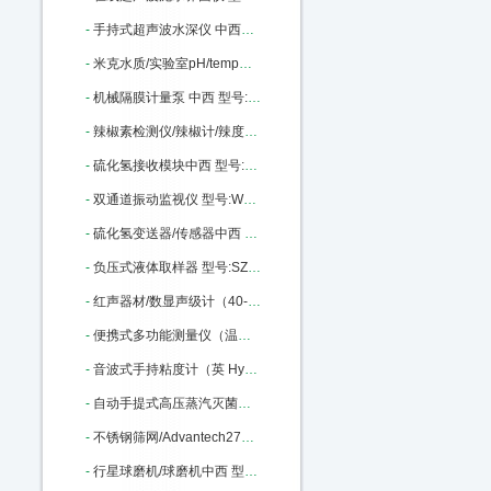
-
手持式超声波水深仪 中西器材优势 50米 型号:CQ01-D130库号：M43497
-
米克水质/实验室pH/temp测定仪台式中西 型号:milwaukeech/MI151库号：M322177
-
机械隔膜计量泵 中西 型号:YL01-GM0170PQ1MNN库号：M369823
-
辣椒素检测仪/辣椒计/辣度计中西 型号:KJ-5LJA库号：M375922
-
硫化氢接收模块中西 型号:A14-24库号：M405946
-
双通道振动监视仪 型号:WSJ-B2 库号：M405962
-
硫化氢变送器/传感器中西 型号:A11-24-0050-1-1库号：M405967
-
负压式液体取样器 型号:SZ23/56496库号：M56496
-
红声器材/数显声级计（40-130DB,2型）中西 型号:JH8-HS5633库号：M322317
-
便携式多功能测量仪（温度·转速·大气压力）中西 型号:KM06-VT 210库号：M342410
-
音波式手持粘度计（英 Hydramotion）中西 型号:BH51-VL7-100B-d21-TS库号：M343903
-
自动手提式高压蒸汽灭菌器/ 中西型号:HC15-YXQ-LS-18SI库号：M369476
-
不锈钢筛网/Advantech270目53um中西 型号:375956库号：M375956
-
行星球磨机/球磨机中西 型号:TC06-XQM-4库号：M395264