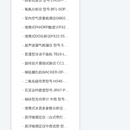
-
精密色度仪 型号:CH10/T-50库号：M206867
-
氢氧分析仪 型号:BF1-SOP库号：M312798
-
室内空气质量检测仪GM02-GM-AII M335325
-
便携式PH/ORP酸度计PX22-MI106：M343693
-
便携式DO分析仪PX22-550A库号：M343694
-
超声波漏气检漏仪 型号:SD44-CS530 M356204
-
普通型冷冻干燥机 TB16-LGJ-25C M369078
-
旋转挂片腐蚀试验仪 CC12-RCC-3 M376653
-
钢筋捆扎机WACKER-DF-16库号：M383957
-
二氧化碳培养型号:HS46-HH.CP库号：M394455
-
百灵达钙硬度型号:JR07-PM252库号：M403623
-
袖珍型光功率计 中西 型号:BE15-JDSU-OLP-35库号：M387656
-
便携式水质多参数分析仪中西 型号:NO07-AP-2000库号：M405183
-
悬浮物测定仪（台式带打印、可联接电脑）中西器材 型号:CH10/T-200库号：M405650
-
悬浮物测定仪中西优势 型号:CH10/P-200库号：M405651