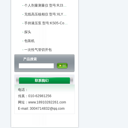
-
个人剂量测量仪 型号:RJ31-RJ31-8108库号：M405559
-
无线高压核相仪 型号:XLYF-GH-6603库号：M341389
-
手持液压泵 型号:KS05-ConST131库号：M404593
-
探头
-
包装机
-
一次性气管切开包
产品搜索
电话：
传真：010-62981256
网址：www.18910282261.com
E-mail: 3004714832@qq.com