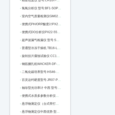
-
精密色度仪 型号:CH10/T-50库号：M206867
-
氢氧分析仪 型号:BF1-SOP库号：M312798
-
室内空气质量检测仪GM02-GM-AII M335325
-
便携式PH/ORP酸度计PX22-MI106：M343693
-
便携式DO分析仪PX22-550A库号：M343694
-
超声波漏气检漏仪 型号:SD44-CS530 M356204
-
普通型冷冻干燥机 TB16-LGJ-25C M369078
-
旋转挂片腐蚀试验仪 CC12-RCC-3 M376653
-
钢筋捆扎机WACKER-DF-16库号：M383957
-
二氧化碳培养型号:HS46-HH.CP库号：M394455
-
百灵达钙硬度型号:JR07-PM252库号：M403623
-
袖珍型光功率计 中西 型号:BE15-JDSU-OLP-35库号：M387656
-
便携式水质多参数分析仪中西 型号:NO07-AP-2000库号：M405183
-
悬浮物测定仪（台式带打印、可联接电脑）中西器材 型号:CH10/T-200库号：M405650
-
悬浮物测定仪中西优势 型号:CH10/P-200库号：M405651