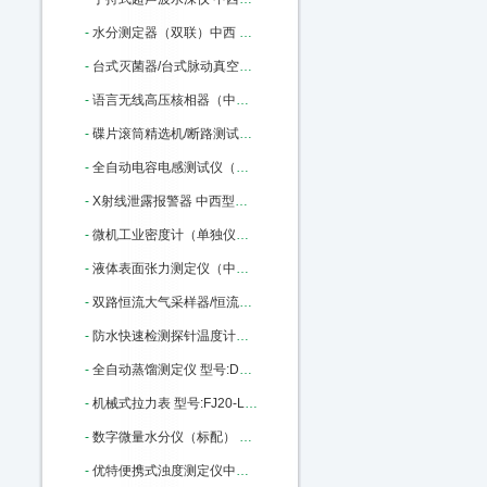
-
水分测定器（双联）中西 型号:SY2-DSY-013A 库号：M161799
-
台式灭菌器/台式脉动真空蒸汽灭菌 中西 型号:QY02-TMQ-240B/A库号：M175973
-
语言无线高压核相器（中西） 型号:TAG6000库号：M355159
-
碟片滚筒精选机/断路测试仪/（中西） 型号:TD7001库号：M375970
-
全自动电容电感测试仪（中西） 型号:GSDR-III库号：M379800
-
X射线泄露报警器 中西型号:FL17-RAD-60库号：M405917
-
微机工业密度计（单独仪表） 型号:TC69-FBM-2398库号：M163663
-
液体表面张力测定仪（中西） 型号:PX56-BZ-2库号：M238040
-
双路恒流大气采样器/恒流采样器（中西） 型号:SC-3000库号：M357855
-
防水快速检测探针温度计中西 型号:DS75/MN11063库号：M391360
-
全自动蒸馏测定仪 型号:DY91/107D库号：M400053
-
机械式拉力表 型号:FJ20-LLB-200KN库号：M17748
-
数字微量水分仪（标配） 中西 型号:CY02-USI-1AB库号：M307456
-
优特便携式浊度测定仪中西 型号:Eutech TN100库号：M355510