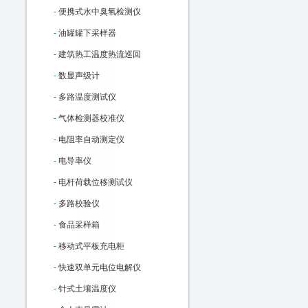
-
便携式水中臭氧检测仪
-
油罐罐下采样器
-
建筑热工温度热流巡回
-
数显声级计
-
多路温度测试仪
-
气体检测器校准仪
-
电阻率自动测定仪
-
电导率仪
-
电杆荷载位移测试仪
-
多路校验仪
-
食品采样箱
-
移动式平板充电柜
-
快速双单元电位电解仪
-
针式土壤温度仪