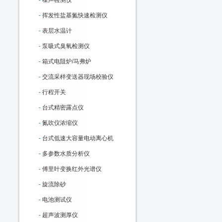
-
噪声检测仪
-
挥发性盐基氮快速检测仪
-
表层水温计
-
泵吸式臭氧检测仪
-
箱式电阻炉/马弗炉
-
交流采样变送器现场校验仪
-
行程开关
-
台式精密露点仪
-
氮吹仪浓缩仪
-
台式低速大容量电动离心机
-
多参数水质分析仪
-
傅里叶变换红外光谱仪
-
旋流除砂
-
电池测试仪
-
超声波测厚仪