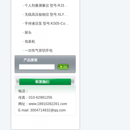
-
个人剂量测量仪 型号:RJ31-RJ31-8108库号：M405559
-
无线高压核相仪 型号:XLYF-GH-6603库号：M341389
-
手持液压泵 型号:KS05-ConST131库号：M404593
-
探头
-
包装机
-
一次性气管切开包
产品搜索
电话：
传真：010-62981256
网址：www.18910282261.com
E-mail: 3004714832@qq.com