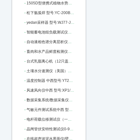
-
1505D型便携式植物水势压力室 型号:ZX56-1505D库号：M405992
-
松下氩弧焊 型号:YC-200BL库号：M405995
-
yedan采样器 型号:WJ77-JN3015-330ML库号：M347493
-
智能蓄电池组负载测试仪中西 型号:NYN-FZY-220-20库号：M364905
-
自动液相色谱分离层析仪（组合式）中西 型号:MC99-3库号：M405978
-
畜肉和水产品鲜度检测仪（中西器材） 型号:FX26-CSY-DS803库号：M203049
-
台式乳脂离心机（12只盖勃氏乳脂计）中西 型号:ZX8M/RZ50库号：M388599
-
土壤水分速测仪（美国）中西 型号:YS22/TDR300库号：M223519
-
温度控制器 中西型号:YT26/YLD-6402WG库号：M368186
-
风速风向仪中西 型号:XP1/PH91/PH-SD1库号：M322920
-
数据采集系统/数据采集仪及分析软件（中西） 型号:ZX32/BZ7201库号：M242379
-
气敏元件测试系统中西 型号:WS-30A库号：M368882
-
电杆荷载位移测试仪（一屏）中西型号:WY18-170436库号：M170436
-
晶闸管伏安特性测试仪0-9000V 型号:KM1-DBC-021库号：M205309
-
在线超声波泥水界面仪/壁挂式超声泥水界面仪中西 型号:CQ01-MH-Y5A库号：M23018