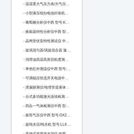
-
温湿度大气压力表/大气压力计（带RS232接口）（中西器材） 型号:SO01/ZCYB-203库号：M398810
-
小型液压纽扣电池封装机（含拆卸模具封装模具） 型号:KJ01-MSK110库号：M400446
-
葡萄糖分析仪中西 型号:KX03-SBA-40C库号：M165227
-
换能器特性分析仪中西 型号:ZX-YPC260A库号：M176886
-
晶闸管伏安特性测试仪 中西型号:RH82/DBC-021库号：M186513
-
旋涡混匀器/涡旋混合器 漩涡混合仪（中西） 型号:M375967库号：M375967
-
润滑油高温高剪切粘度测定器 中西 型号:KD15-KD-H1706库号：M404041
-
单色红外测温仪中西 型号:SJ69-3025库号：M405943
-
可调稳压恒流开关电源中西 型号:GY22-YK-AD1220库号：M405945
-
泄漏探测仪/地埋管道液体和气体泄漏检测仪中西 型号:XLT-17库号：M284106
-
台式多功能激光连续检测粉尘仪中西 型号:PC03-80M/PC-3A库号：M391381
-
四合一气体检测仪中西 型号:MC2-XWHM-Y-CN 库号：M10847
-
振筒气压仪中西 型号:OX22-XDY01库号：M12448
-
超纯水仪/纯水机 型号:LL88-DBW-UP-120库号：M22760
-
手持式超声波水深仪 中西优势 50米 型号:CQ01-D130库号：M43497