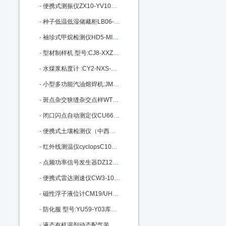
-
便携式测振仪ZX10-YV100库号：M404291
-
种子低温低湿储藏柜LB06-DWS-450：M404341
-
袖珍式甲烷检测仪HD5-MINI-CH4：M405297
-
型材制样机 型号:CJ8-XXZ-II库号：M379550
-
水煤浆粘度计 :CY2-NXS-4C库号：M385948
-
小型多功能汽油熔焊机:JM26/HD：M391397
-
斑点杂交狭缝杂交点样WT32-SB-10：M405201
-
闭口闪点自动测定仪CU66-RJ261A ：M19838
-
便携式土壤检测仪（中西器材） 型号:M20207库号：M20207
-
红外线测温仪cyclopsC100L-LAND：M141922
-
点频功率信号发生器DZ12-ZN1180L M183917
-
便携式雷达测速仪CW3-101911库号：M296191
-
磁性浮子液位计CM19/UHZ68-CF04：M402690
-
防化服 型号:YU59-Y03库号：M404106
-
液态有机溶剂动态配气装置 MF-3D：M405664