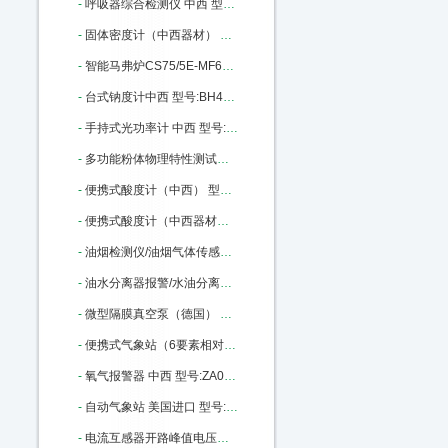
-
呼吸器综合检测仪 中西 型号:JT61 -HX-III库号：M371534
-
固体密度计（中西器材） 中西型号:QL03/GH-120D库号：M390715
-
智能马弗炉CS75/5E-MF6100升级款中西 型号:CS75/5E-MF6100K库号：M393139
-
台式钠度计中西 型号:BH43/D-HK-51库号：M398040
-
手持式光功率计 中西 型号:BL10-LXP200库号：M404993
-
多功能粉体物理特性测试仪/（中西） 型号:M206606库号：M206606
-
便携式酸度计（中西） 型号:CH10-520库号：M227435
-
便携式酸度计（中西器材） 型号:CH10-520库号：M227435
-
油烟检测仪/油烟气体传感器（中西） 型号:GA27-600-YY库号：M227440
-
油水分离器报警/水油分离报警器 中西 型号:AH37-XOC库号：M227441
-
微型隔膜真空泵（德国） 型号:SG88-KNF8-N86KNDC库号：M241701
-
便携式气象站（6要素相对湿度,带RS232 ） 中西 型号:ED01-AS-2000库号：M260278
-
氧气报警器 中西 型号:ZA03-CY30库号：M281184
-
自动气象站 美国进口 型号:JKY/WATCH DOG-2900ET库号：M317288
-
电流互感器开路峰值电压表 中西 型号:HC14-HCKL-H库号：M317836