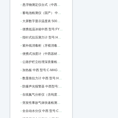
-
悬浮物测定仪台式（中西） 型号:CH10/L-200库号：M405652
-
蓄电池检测仪（国产） 中西型号:WD31-100库号：M4631
-
大屏数字显示温度表 500度 中西型号:MZ52-XMZ-101库号：M16612
-
便携低温冰箱中西 型号:FY12-FYL-YS-18A库号：M20304
-
指针式拉压测力计 型号:HS39-NK-500库号：M36385
-
紫外线消毒柜（牙模消毒柜）中西 型号:WW08库号：M37601
-
便携式浊度计（中西器材） 型号:TX50-SHYF库号：M163621
-
公路护栏立柱埋深质量检测仪 中西 型号:XA109-JL-GPT（A）库号：M180932
-
加热板 中西 型号:C-MAG HP 10库号：M237400
-
数显推拉力计 中西 型号:HS39-HP-500库号：M282882
-
防爆声光报警器 中西型号:XQ02-BBJ库号：M309829
-
在线氮气分析仪（含纯度报警）中西 型号:CP08-P860-4N库号：M341919
-
突发性事故气体快速检测箱 中西器材优势 型号:BB27-DJC-2库号：M346322
-
全自动水分仪 中西 型号:CY07-YX-WK/SF7330库号：M365371