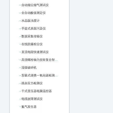
-
自动烟尘烟气测试仪
-
全自动酸值测定仪
-
水晶版浊度计
-
手提式表面污染仪
-
数据采集传输仪
-
在线防爆粉尘仪
-
直流电阻快速测试仪
-
高强螺栓轴力扭矩复合智能检测仪
-
湿煤破碎机
-
泵吸式便携一氧化碳检测报警仪
-
残余应力检测仪
-
干式变压器电脑温控器
-
电缆故障测试仪
-
氮气发生器