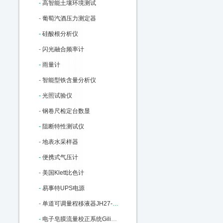
-
高智能土壤环境测试
-
葡萄汽酒压力测定器
-
硅酸根分析仪
-
闪光融合频率计
-
雨量计
-
智能型铁含量分析仪
-
光照试验仪
-
钢卷尺检定台数显
-
阻断特性测试仪
-
地表水采样器
-
便携式气压计
-
美国Klett比色计
-
易事特UPS电源
-
单道可调量程移液器JH27-100-1000ul M22806
-
电子皂膜流量校正系统Gilibrator-2：M91285