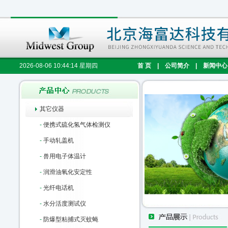
2026-08-06 10:44:15 星期四
首 页
|
公司简介
|
新闻中心
其它仪器
-
便携式硫化氢气体检测仪
-
手动轧盖机
-
兽用电子体温计
-
润滑油氧化安定性
-
光纤电话机
-
水分活度测试仪
-
防爆型粘捕式灭蚊蝇