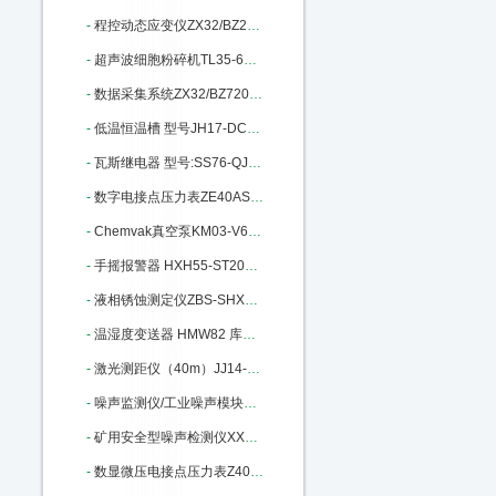
-
程控动态应变仪ZX32/BZ2668 库号：M184253
-
超声波细胞粉碎机TL35-650Y库号：M240147
-
数据采集系统ZX32/BZ7201库号：M242379
-
低温恒温槽 型号JH17-DC0506：M302981
-
瓦斯继电器 型号:SS76-QJ1G-80A：M337579
-
数字电接点压力表ZE40AS-100K库号：M358090
-
Chemvak真空泵KM03-V600库号：M364317
-
手摇报警器 HXH55-ST200库号：M398695
-
液相锈蚀测定仪ZBS-SHXS-3库号：M400669
-
温湿度变送器 HMW82 库号：M403629
-
激光测距仪（40m）JJ14-HP-5040库号：M404255
-
噪声监测仪/工业噪声模块BR-ZS2：M405669
-
矿用安全型噪声检测仪XX15-YSD130：M340378
-
数显微压电接点压力表Z40AS-600P-E/C