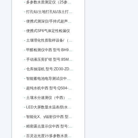
-
多参数水质测定仪（25参数） 型号:SH50-XZ-0125库号：M23001
-
打孔钻/土地打孔钻/冻土打孔钻/冰层上钻孔机中西 型号:KH05-KHT-QD库号：M23011
-
便携式测深仪/手持式超声波水深仪中西 型号:MH-SX300库号：M33491
-
便携式SF6气体定性检漏仪
-
土壤理化性质取样设备/ （中西器材） 型号:HB68/BJX1-3库号：M236791
-
甲醛检测仪中西 型号:BH93-XK-A3C库号：M291545
-
手动液压剪扩钳 型号:85M301027库号：M301027
-
仓库抽湿机 型号:ZD30-ZD-8138C库号：M406049
-
智能蓄电池电导测试仪中西 型号:TY13-OBT-6650库号：M396703
-
超纯水机中西 型号:QS04-PLEW-10-DI库号：M403444
-
土壤水分速测仪（中西） 型号:RZ23-MP-508 库号：M406045
-
LED大屏数显水温表/防水探头电子水温表/数字温度表0-99度 型号:LC32-0-99库号：M19135
-
智能化X、γ辐射仪中西 型号:BMW-REN500B库号：M76235
-
精密露点显示仪中西 型号:LSTK0-Optidew Vision库号：M247558
-
百灵达光度计/多参数水质分析仪中西 型号:RS02-7100库号：M330544