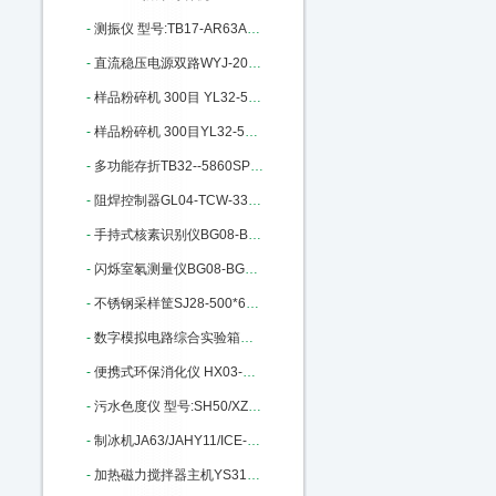
-
测振仪 型号:TB17-AR63A库号：M301367
-
直流稳压电源双路WYJ-20A/30V：M332089
-
样品粉碎机 300目 YL32-500A库号：M340986
-
样品粉碎机 300目YL32-500A库号：M340986
-
多功能存折TB32--5860SP库号：M365295
-
阻焊控制器GL04-TCW-33E III库号：M365705
-
手持式核素识别仪BG08-BG3910库号：M372130
-
闪烁室氡测量仪BG08-BG2015库号：M372168
-
不锈钢采样筐SJ28-500*6库号：M372503
-
数字模拟电路综合实验箱MH80/KM4：M389385
-
便携式环保消化仪 HX03-YN-XH库号：M396591
-
污水色度仪 型号:SH50/XZ-WS库号：M401152
-
制冰机JA63/JAHY11/ICE-1405FA：M401648
-
加热磁力搅拌器主机YS31-RHBASIC2：M402029