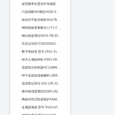
-
超宽频率抗震光纤传感器 MKM-2200 M314923
-
污染指数SDI测定HZ36-SDI-2000库号M325162
-
移动式平板充电柜30位TB93-HJ-CM06 M343695
-
钢球粗糙度测量仪 LY71-CU9505B M385937
-
轴位移监测仪AN31-VB-Z410库号：M389977
-
百灵达试剂-COD/2000/2M M402847
-
数字电秒表 型号:ZX41-415库号：M392353
-
杯式土壤粉碎机 PS03-XDB050303 M394553
-
温度指示控制器HC13/BWY-805TH M401763
-
种子低温低湿储藏柜:LB06-DWS-300 M404340
-
温湿度记录仪 HZ2-L95-22库号：M405632
-
紫外线强度测试仪SB3-ZQJ-254库号：M5476
-
陶瓷封闭式恒温电炉XA80-10库号：M15864
-
金属探测器 型号:TH23-GTL115库号：M136950