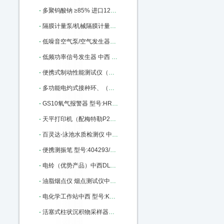
-
多聚钨酸钠 ≥85% 进口12141-67-2 ≥85% 100g 中西 型号:BS32-71913库号：M335373
-
隔膜计量泵/机械隔膜计量泵 中西型号:YL01-GM0050库号：M342422
-
低噪音空气泵/空气发生器（中西器材）优势 型号:AJ27/SGK-5LB库号：M368735
-
低频功率信号发生器 中西 型号:HWY4-ZN1040C库号：M377837
-
便携式制动性能测试仪（手持式、带制动曲线）中西 型号:XAKJ3-WZD-H库号：M377990
-
多功能电灼式接种环、（针）/红外灭菌器 中西 型号:HS16-008A库号：M378866
-
GS10氧气报警器 型号:HR79-GS10-O2库号：M391733
-
天平打印机（配梅特勒P28型打印机）中西 型号:KY56/110ME库号：M402704
-
百灵达-泳池水质检测仪 中西型号:BH011 - Pooltest6库号：M403464
-
便携测振笔 型号:404293/ZX10-YV260库号：M404293
-
电铃（优势产品）中西DLT100 型号:BC10-DLT100库号：M360938
-
油脂烟点仪 烟点测试仪中西 型号:YD-1库号：M406128
-
电化学工作站中西 型号:KS-CS300H库号：M406130
-
活塞式柱状沉积物采样器（5米）中西 型号:KH77-XDB0204库号：M1666