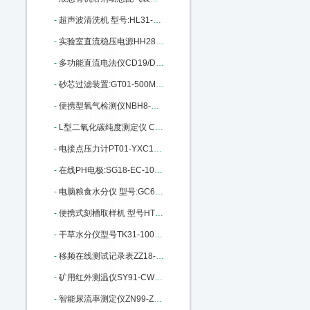
-
超声波清洗机 型号:HL31-25T库号：M405665
-
实验室直流稳压电源HH28-HY3003D-3 M140915
-
多功能直流电法仪CD19/DZD-6A库号：M201850
-
砂芯过滤装置:GT01-500ML库号：M215978
-
便携型氧气检测仪NBH8-O2库号：M289343
-
L型二氧化碳纯度测定仪 CS30-L：M310814
-
电接点压力计PT01-YXC100-150库号：M342423
-
在线PH电极:SG18-EC-100GTSO-05B：M370179
-
电脑粮食水分仪 型号:GC60/SF1G：M391395
-
便携式刻槽取样机 型号HT62-DSD-230 M22461
-
干草水分仪型号TK31-100库号M149295
-
移频在线测试记录表ZZ18-CD96-3Z：M200674
-
矿用红外测温仪SY91-CWH700 M269990
-
智能尿流率测定仪ZN99-ZNC961A：M272181