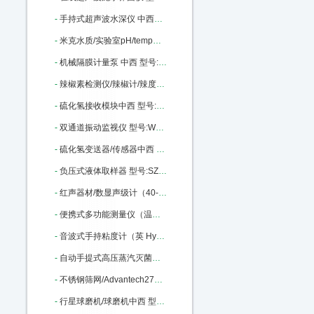
-
手持式超声波水深仪 中西器材优势 50米 型号:CQ01-D130库号：M43497
-
米克水质/实验室pH/temp测定仪台式中西 型号:milwaukeech/MI151库号：M322177
-
机械隔膜计量泵 中西 型号:YL01-GM0170PQ1MNN库号：M369823
-
辣椒素检测仪/辣椒计/辣度计中西 型号:KJ-5LJA库号：M375922
-
硫化氢接收模块中西 型号:A14-24库号：M405946
-
双通道振动监视仪 型号:WSJ-B2 库号：M405962
-
硫化氢变送器/传感器中西 型号:A11-24-0050-1-1库号：M405967
-
负压式液体取样器 型号:SZ23/56496库号：M56496
-
红声器材/数显声级计（40-130DB,2型）中西 型号:JH8-HS5633库号：M322317
-
便携式多功能测量仪（温度·转速·大气压力）中西 型号:KM06-VT 210库号：M342410
-
音波式手持粘度计（英 Hydramotion）中西 型号:BH51-VL7-100B-d21-TS库号：M343903
-
自动手提式高压蒸汽灭菌器/ 中西型号:HC15-YXQ-LS-18SI库号：M369476
-
不锈钢筛网/Advantech270目53um中西 型号:375956库号：M375956
-
行星球磨机/球磨机中西 型号:TC06-XQM-4库号：M395264