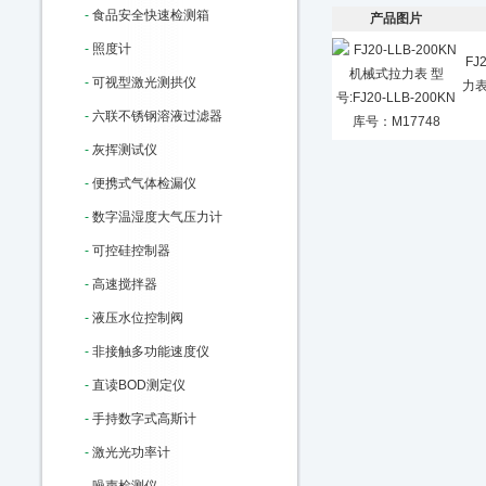
-
食品安全快速检测箱
产品图片
-
照度计
FJ
-
可视型激光测拱仪
力表
-
六联不锈钢溶液过滤器
-
灰挥测试仪
-
便携式气体检漏仪
-
数字温湿度大气压力计
-
可控硅控制器
-
高速搅拌器
-
液压水位控制阀
-
非接触多功能速度仪
-
直读BOD测定仪
-
手持数字式高斯计
-
激光光功率计