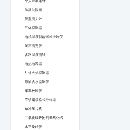
-
个人声暴露计
-
防微波眼镜
-
管型测力计
-
气体探测器
-
电机温度智能巡检控制仪
-
噪声测定仪
-
多路温度测试
-
电热电容器
-
红外火焰探测器
-
原油含水监测仪
-
频率校验仪
-
不锈钢横格式分样器
-
单冲压片机
-
二氧化碳吸附剂氢氧化钙
-
水平旋转仪