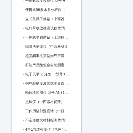
-
干体式温度校验仪 型号:HD02-ET382-140库号：M22792
-
便携式99参水质分析仪（中西器材优势） 型号:ZK13-WDC-PC03库号：M316536
-
立式鼓风干燥箱（中西器材） 型号:M157916库号：M157916
-
电杆荷载位移测试仪 型号:WY18-170436库号：M170436
-
一体式半圆凿钻（土壤柱状采样土钻） 型号:BJ7-Y1库号：M175722
-
磁阻法测厚仪（中西器材D优势） 型号:SH24-HCC-18A库号：M179209
-
超宽频率抗震型光纤声音传感器 进口 型号:MKM-2200库号：M314923
-
石油产品酸值全自动测定仪 中西优势 型号:XJ93-ZHSZ601库号：M335894
-
电子天平 万分之一 型号:TT12-FA1204库号：M379173
-
钢球粗糙度激光式测量仪 型号:LY71-CU9505B库号：M385937
-
轴位移监测仪 型号:AN31-VB-Z410库号：M389977
-
点检仪（中西器材优势） 型号:SH24-HY-880库号：M364080
-
工作用辐射温度计（中西器材优势） 型号:SH24-HY-303A库号：M364086
-
不定形耐火材料检测 型号:GY08-GDP-500库号：M367078
-
4合1气体检测仪（气体可选） 型号:ZA01-KP836 CO/NH3/02/EX库号：M404191