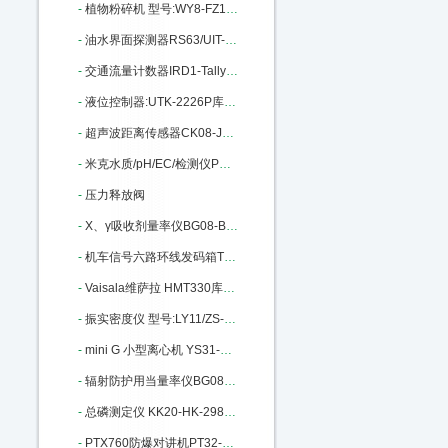
-
植物粉碎机 型号:WY8-FZ102库号：M11164
-
油水界面探测器RS63/UIT-200库号：M205958
-
交通流量计数器IRD1-Tally-2库号：M268951
-
液位控制器:UTK-2226P库号：M299373
-
超声波距离传感器CK08-JCS1501：M312598
-
米克水质/pH/EC/检测仪PX22-801：M322544
-
压力释放阀
-
X、γ吸收剂量率仪BG08-BG9511 M372057
-
机车信号六路环线发码箱TX98-A+M396103
-
Vaisala维萨拉 HMT330库号：M402012
-
振实密度仪 型号:LY11/ZS-202库号：M206882
-
mini G 小型离心机 YS31-mini G：M252364
-
辐射防护用当量率仪BG08-BG9521：M283079
-
总磷测定仪 KK20-HK-298库号：M287403
-
PTX760防爆对讲机PT32-PTX760库号：M294940