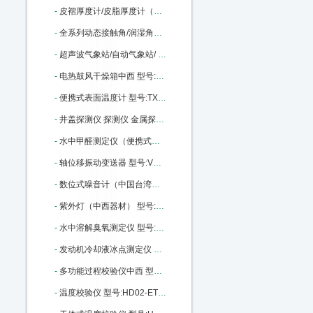
-
皮褶厚度计/皮脂厚度计（量程60mm）中西 型号:M380980库号：M380980
-
全系列动态接触角/润湿角测量仪中西 型号:SZ10-JC2000C库号：M396355
-
超声波气象站/自动气象站/ 型号:XP1-PH库号：M399159
-
电热鼓风干燥箱中西 型号:DGF3006B库号：M405910
-
便携式表面温度计 型号:TX2-LT-02库号：M405913
-
井盖探测仪 探测仪 金属探测仪中西 型号:WD06-RD312库号：M2506
-
水中甲醛测定仪（便携式）/便携式水中甲醛测定仪/甲醛测定仪（便携式台式可选）（中西器材） 型号:CH10/P-308库号：M216448
-
轴位移振动变送器 型号:VX66-TR2001-01-01-01-01库号：M99649
-
数位式噪音计（中国台湾） 型号:GD27/TES-1350A库号：M280634
-
紫外灯（中西器材） 型号:MG69/ZWD-15库号：M401250
-
水中溶解臭氧测定仪 型号:ND06-DOZ-7600库号：M103630
-
发动机冷却液冰点测定仪 型号:XH42-XH-138B库号：M22354
-
多功能过程校验仪中西 型号:HD02-ETX-2025 库号：M22453
-
温度校验仪 型号:HD02-ETX-1810库号：M22448