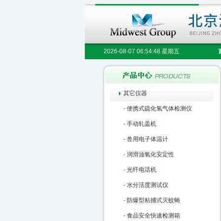
2026-08-07 06:54:48 星期五
其它仪器
-
便携式硫化氢气体检测仪
-
手动轧盖机
-
兽用电子体温计
-
润滑油氧化安定性
-
光纤电话机
-
水分活度测试仪
-
防爆型粘捕式灭蚊蝇
-
食品安全快速检测箱