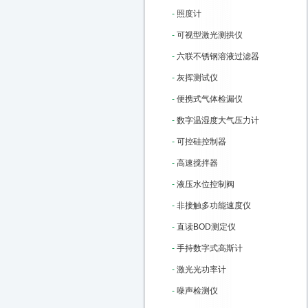
-
照度计
-
可视型激光测拱仪
-
六联不锈钢溶液过滤器
-
灰挥测试仪
-
便携式气体检漏仪
-
数字温湿度大气压力计
-
可控硅控制器
-
高速搅拌器
-
液压水位控制阀
-
非接触多功能速度仪
-
直读BOD测定仪
-
手持数字式高斯计
-
激光光功率计
-
噪声检测仪