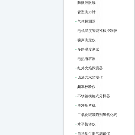
-
防微波眼镜
-
管型测力计
-
气体探测器
-
电机温度智能巡检控制仪
-
噪声测定仪
-
多路温度测试
-
电热电容器
-
红外火焰探测器
-
原油含水监测仪
-
频率校验仪
-
不锈钢横格式分样器
-
单冲压片机
-
二氧化碳吸附剂氢氧化钙
-
水平旋转仪
-
自动烟尘烟气测试仪