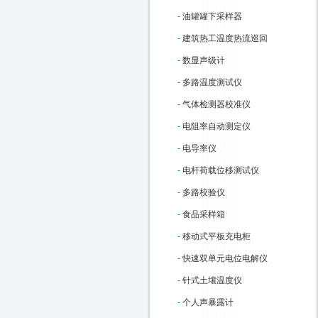
-
油罐罐下采样器
-
建筑热工温度热流巡回
-
数显声级计
-
多路温度测试仪
-
气体检测器校准仪
-
电阻率自动测定仪
-
电导率仪
-
电杆荷载位移测试仪
-
多路校验仪
-
食品采样箱
-
移动式平板充电柜
-
快速双单元电位电解仪
-
针式土壤温度仪
-
个人声暴露计