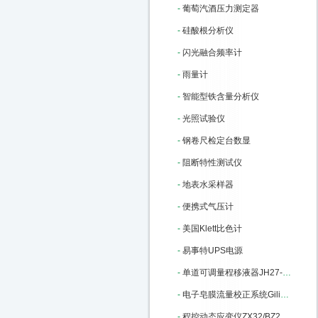
-
葡萄汽酒压力测定器
-
硅酸根分析仪
-
闪光融合频率计
-
雨量计
-
智能型铁含量分析仪
-
光照试验仪
-
钢卷尺检定台数显
-
阻断特性测试仪
-
地表水采样器
-
便携式气压计
-
美国Klett比色计
-
易事特UPS电源
-
单道可调量程移液器JH27-100-1000ul M22806
-
电子皂膜流量校正系统Gilibrator-2：M91285
-
程控动态应变仪ZX32/BZ2668 库号：M184253