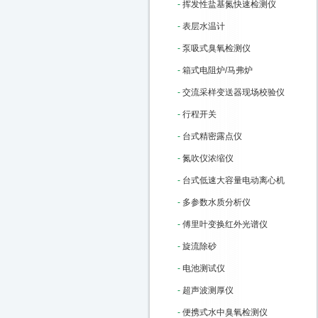
-
挥发性盐基氮快速检测仪
-
表层水温计
-
泵吸式臭氧检测仪
-
箱式电阻炉/马弗炉
-
交流采样变送器现场校验仪
-
行程开关
-
台式精密露点仪
-
氮吹仪浓缩仪
-
台式低速大容量电动离心机
-
多参数水质分析仪
-
傅里叶变换红外光谱仪
-
旋流除砂
-
电池测试仪
-
超声波测厚仪
-
便携式水中臭氧检测仪