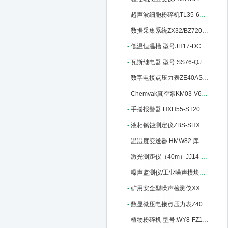
-
超声波细胞粉碎机TL35-650Y库号：M240147
-
数据采集系统ZX32/BZ7201库号：M242379
-
低温恒温槽 型号JH17-DC0506：M302981
-
瓦斯继电器 型号:SS76-QJ1G-80A：M337579
-
数字电接点压力表ZE40AS-100K库号：M358090
-
Chemvak真空泵KM03-V600库号：M364317
-
手摇报警器 HXH55-ST200库号：M398695
-
液相锈蚀测定仪ZBS-SHXS-3库号：M400669
-
温湿度变送器 HMW82 库号：M403629
-
激光测距仪（40m）JJ14-HP-5040库号：M404255
-
噪声监测仪/工业噪声模块BR-ZS2：M405669
-
矿用安全型噪声检测仪XX15-YSD130：M340378
-
数显微压电接点压力表Z40AS-600P-E/C
-
植物粉碎机 型号:WY8-FZ102库号：M11164