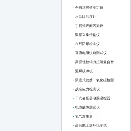
-
全自动酸值测定仪
-
水晶版浊度计
-
手提式表面污染仪
-
数据采集传输仪
-
在线防爆粉尘仪
-
直流电阻快速测试仪
-
高强螺栓轴力扭矩复合智能检测仪
-
湿煤破碎机
-
泵吸式便携一氧化碳检测报警仪
-
残余应力检测仪
-
干式变压器电脑温控器
-
电缆故障测试仪
-
氮气发生器
-
高智能土壤环境测试