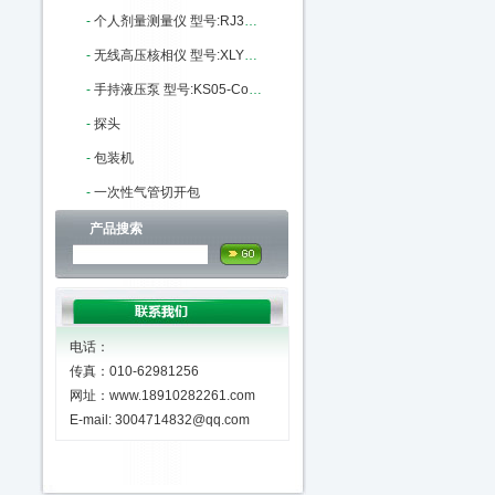
-
个人剂量测量仪 型号:RJ31-RJ31-8108库号：M405559
-
无线高压核相仪 型号:XLYF-GH-6603库号：M341389
-
手持液压泵 型号:KS05-ConST131库号：M404593
-
探头
-
包装机
-
一次性气管切开包
产品搜索
电话：
传真：010-62981256
网址：www.18910282261.com
E-mail: 3004714832@qq.com