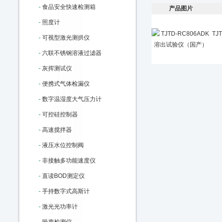
-
食品安全快速检测箱
产品图片
-
照度计
TJ
-
可视型激光测拱仪
-
六联不锈钢溶液过滤器
-
灰挥测试仪
-
便携式气体检漏仪
-
数字温湿度大气压力计
-
可控硅控制器
-
高速搅拌器
-
液压水位控制阀
-
非接触多功能速度仪
-
直读BOD测定仪
-
手持数字式高斯计
-
激光光功率计