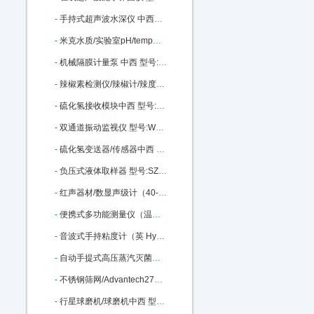
-
手持式超声波水深仪 中西器材优势 50米 型号:CQ01-D130库号：M43497
-
米克水质/实验室pH/temp测定仪台式中西 型号:milwaukeech/MI151库号：M322177
-
机械隔膜计量泵 中西 型号:YL01-GM0170PQ1MNN库号：M369823
-
辣椒素检测仪/辣椒计/辣度计中西 型号:KJ-5LJA库号：M375922
-
硫化氢接收模块中西 型号:A14-24库号：M405946
-
双通道振动监视仪 型号:WSJ-B2 库号：M405962
-
硫化氢变送器/传感器中西 型号:A11-24-0050-1-1库号：M405967
-
负压式液体取样器 型号:SZ23/56496库号：M56496
-
红声器材/数显声级计（40-130DB,2型）中西 型号:JH8-HS5633库号：M322317
-
便携式多功能测量仪（温度·转速·大气压力）中西 型号:KM06-VT 210库号：M342410
-
音波式手持粘度计（英 Hydramotion）中西 型号:BH51-VL7-100B-d21-TS库号：M343903
-
自动手提式高压蒸汽灭菌器/ 中西型号:HC15-YXQ-LS-18SI库号：M369476
-
不锈钢筛网/Advantech270目53um中西 型号:375956库号：M375956
-
行星球磨机/球磨机中西 型号:TC06-XQM-4库号：M395264