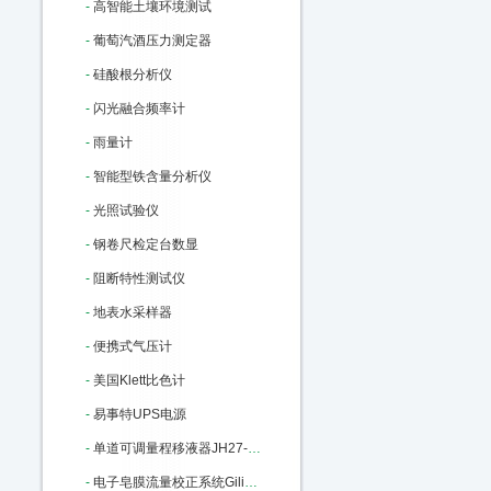
-
高智能土壤环境测试
-
葡萄汽酒压力测定器
-
硅酸根分析仪
-
闪光融合频率计
-
雨量计
-
智能型铁含量分析仪
-
光照试验仪
-
钢卷尺检定台数显
-
阻断特性测试仪
-
地表水采样器
-
便携式气压计
-
美国Klett比色计
-
易事特UPS电源
-
单道可调量程移液器JH27-100-1000ul M22806
-
电子皂膜流量校正系统Gilibrator-2：M91285