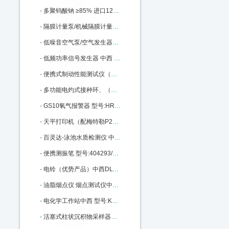
-
多聚钨酸钠 ≥85% 进口12141-67-2 ≥85% 100g 中西 型号:BS32-71913库号：M335373
-
隔膜计量泵/机械隔膜计量泵 中西型号:YL01-GM0050库号：M342422
-
低噪音空气泵/空气发生器（中西器材）优势 型号:AJ27/SGK-5LB库号：M368735
-
低频功率信号发生器 中西 型号:HWY4-ZN1040C库号：M377837
-
便携式制动性能测试仪（手持式、带制动曲线）中西 型号:XAKJ3-WZD-H库号：M377990
-
多功能电灼式接种环、（针）/红外灭菌器 中西 型号:HS16-008A库号：M378866
-
GS10氧气报警器 型号:HR79-GS10-O2库号：M391733
-
天平打印机（配梅特勒P28型打印机）中西 型号:KY56/110ME库号：M402704
-
百灵达-泳池水质检测仪 中西型号:BH011 - Pooltest6库号：M403464
-
便携测振笔 型号:404293/ZX10-YV260库号：M404293
-
电铃（优势产品）中西DLT100 型号:BC10-DLT100库号：M360938
-
油脂烟点仪 烟点测试仪中西 型号:YD-1库号：M406128
-
电化学工作站中西 型号:KS-CS300H库号：M406130
-
活塞式柱状沉积物采样器（5米）中西 型号:KH77-XDB0204库号：M1666