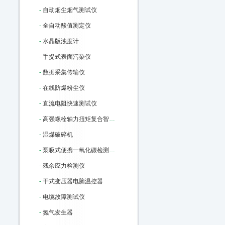
-
自动烟尘烟气测试仪
-
全自动酸值测定仪
-
水晶版浊度计
-
手提式表面污染仪
-
数据采集传输仪
-
在线防爆粉尘仪
-
直流电阻快速测试仪
-
高强螺栓轴力扭矩复合智能检测仪
-
湿煤破碎机
-
泵吸式便携一氧化碳检测报警仪
-
残余应力检测仪
-
干式变压器电脑温控器
-
电缆故障测试仪
-
氮气发生器