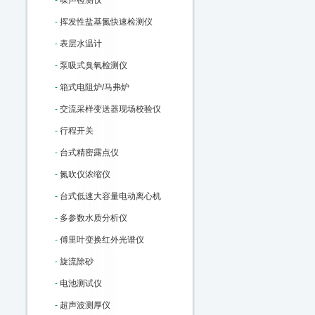
-
噪声检测仪
-
挥发性盐基氮快速检测仪
-
表层水温计
-
泵吸式臭氧检测仪
-
箱式电阻炉/马弗炉
-
交流采样变送器现场校验仪
-
行程开关
-
台式精密露点仪
-
氮吹仪浓缩仪
-
台式低速大容量电动离心机
-
多参数水质分析仪
-
傅里叶变换红外光谱仪
-
旋流除砂
-
电池测试仪
-
超声波测厚仪