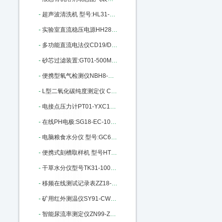
-
超声波清洗机 型号:HL31-25T库号：M405665
-
实验室直流稳压电源HH28-HY3003D-3 M140915
-
多功能直流电法仪CD19/DZD-6A库号：M201850
-
砂芯过滤装置:GT01-500ML库号：M215978
-
便携型氧气检测仪NBH8-O2库号：M289343
-
L型二氧化碳纯度测定仪 CS30-L：M310814
-
电接点压力计PT01-YXC100-150库号：M342423
-
在线PH电极:SG18-EC-100GTSO-05B：M370179
-
电脑粮食水分仪 型号:GC60/SF1G：M391395
-
便携式刻槽取样机 型号HT62-DSD-230 M22461
-
干草水分仪型号TK31-100库号M149295
-
移频在线测试记录表ZZ18-CD96-3Z：M200674
-
矿用红外测温仪SY91-CWH700 M269990
-
智能尿流率测定仪ZN99-ZNC961A：M272181