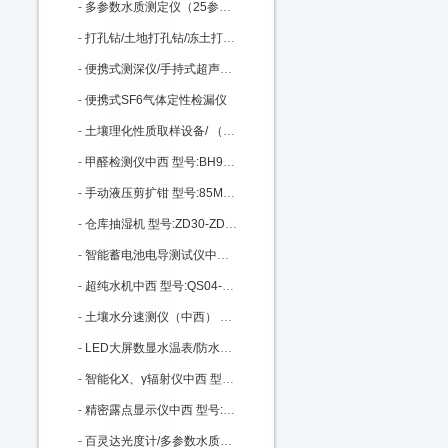
-
多参数水质测定仪（25参数） 型号:SH50-XZ-0125库号：M23001
-
打孔钻/土地打孔钻/冻土打孔钻/冰层上钻孔机中西 型号:KH05-KHT-QD库号：M23011
-
便携式测深仪/手持式超声波水深仪中西 型号:MH-SX300库号：M33491
-
便携式SF6气体定性检漏仪
-
土壤理化性质取样设备/ （中西器材） 型号:HB68/BJX1-3库号：M236791
-
甲醛检测仪中西 型号:BH93-XK-A3C库号：M291545
-
手动液压剪扩钳 型号:85M301027库号：M301027
-
仓库抽湿机 型号:ZD30-ZD-8138C库号：M406049
-
智能蓄电池电导测试仪中西 型号:TY13-OBT-6650库号：M396703
-
超纯水机中西 型号:QS04-PLEW-10-DI库号：M403444
-
土壤水分速测仪（中西） 型号:RZ23-MP-508 库号：M406045
-
LED大屏数显水温表/防水探头电子水温表/数字温度表0-99度 型号:LC32-0-99库号：M19135
-
智能化X、γ辐射仪中西 型号:BMW-REN500B库号：M76235
-
精密露点显示仪中西 型号:LSTK0-Optidew Vision库号：M247558
-
百灵达光度计/多参数水质分析仪中西 型号:RS02-7100库号：M330544