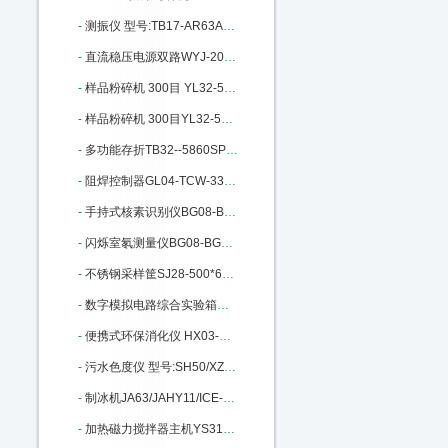
-
测振仪 型号:TB17-AR63A库号：M301367
-
直流稳压电源双路WYJ-20A/30V：M332089
-
样品粉碎机 300目 YL32-500A库号：M340986
-
样品粉碎机 300目YL32-500A库号：M340986
-
多功能存折TB32--5860SP库号：M365295
-
阻焊控制器GL04-TCW-33E III库号：M365705
-
手持式核素识别仪BG08-BG3910库号：M372130
-
闪烁室氡测量仪BG08-BG2015库号：M372168
-
不锈钢采样筐SJ28-500*6库号：M372503
-
数字模拟电路综合实验箱MH80/KM4：M389385
-
便携式环保消化仪 HX03-YN-XH库号：M396591
-
污水色度仪 型号:SH50/XZ-WS库号：M401152
-
制冰机JA63/JAHY11/ICE-1405FA：M401648
-
加热磁力搅拌器主机YS31-RHBASIC2：M402029