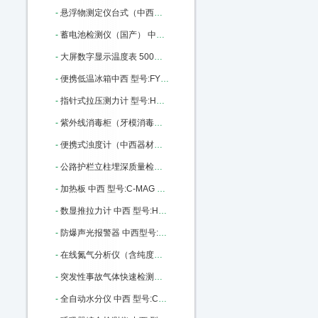
-
悬浮物测定仪台式（中西） 型号:CH10/L-200库号：M405652
-
蓄电池检测仪（国产） 中西型号:WD31-100库号：M4631
-
大屏数字显示温度表 500度 中西型号:MZ52-XMZ-101库号：M16612
-
便携低温冰箱中西 型号:FY12-FYL-YS-18A库号：M20304
-
指针式拉压测力计 型号:HS39-NK-500库号：M36385
-
紫外线消毒柜（牙模消毒柜）中西 型号:WW08库号：M37601
-
便携式浊度计（中西器材） 型号:TX50-SHYF库号：M163621
-
公路护栏立柱埋深质量检测仪 中西 型号:XA109-JL-GPT（A）库号：M180932
-
加热板 中西 型号:C-MAG HP 10库号：M237400
-
数显推拉力计 中西 型号:HS39-HP-500库号：M282882
-
防爆声光报警器 中西型号:XQ02-BBJ库号：M309829
-
在线氮气分析仪（含纯度报警）中西 型号:CP08-P860-4N库号：M341919
-
突发性事故气体快速检测箱 中西器材优势 型号:BB27-DJC-2库号：M346322
-
全自动水分仪 中西 型号:CY07-YX-WK/SF7330库号：M365371