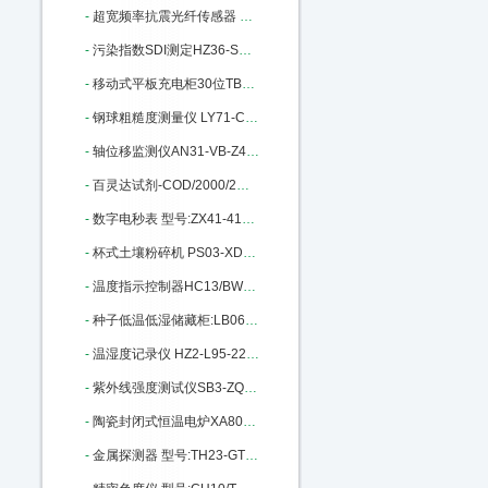
-
超宽频率抗震光纤传感器 MKM-2200 M314923
-
污染指数SDI测定HZ36-SDI-2000库号M325162
-
移动式平板充电柜30位TB93-HJ-CM06 M343695
-
钢球粗糙度测量仪 LY71-CU9505B M385937
-
轴位移监测仪AN31-VB-Z410库号：M389977
-
百灵达试剂-COD/2000/2M M402847
-
数字电秒表 型号:ZX41-415库号：M392353
-
杯式土壤粉碎机 PS03-XDB050303 M394553
-
温度指示控制器HC13/BWY-805TH M401763
-
种子低温低湿储藏柜:LB06-DWS-300 M404340
-
温湿度记录仪 HZ2-L95-22库号：M405632
-
紫外线强度测试仪SB3-ZQJ-254库号：M5476
-
陶瓷封闭式恒温电炉XA80-10库号：M15864
-
金属探测器 型号:TH23-GTL115库号：M136950