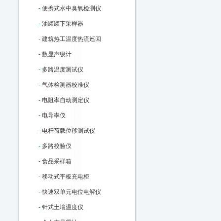
-
便携式水中臭氧检测仪
-
油罐罐下采样器
-
建筑热工温度热流巡回
-
数显声级计
-
多路温度测试仪
-
气体检测器校准仪
-
电阻率自动测定仪
-
电导率仪
-
电杆荷载位移测试仪
-
多路校验仪
-
食品采样箱
-
移动式平板充电柜
-
快速双单元电位电解仪
-
针式土壤温度仪