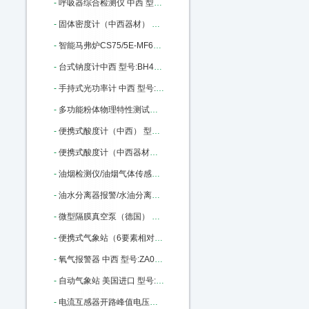
-
呼吸器综合检测仪 中西 型号:JT61 -HX-III库号：M371534
-
固体密度计（中西器材） 中西型号:QL03/GH-120D库号：M390715
-
智能马弗炉CS75/5E-MF6100升级款中西 型号:CS75/5E-MF6100K库号：M393139
-
台式钠度计中西 型号:BH43/D-HK-51库号：M398040
-
手持式光功率计 中西 型号:BL10-LXP200库号：M404993
-
多功能粉体物理特性测试仪/（中西） 型号:M206606库号：M206606
-
便携式酸度计（中西） 型号:CH10-520库号：M227435
-
便携式酸度计（中西器材） 型号:CH10-520库号：M227435
-
油烟检测仪/油烟气体传感器（中西） 型号:GA27-600-YY库号：M227440
-
油水分离器报警/水油分离报警器 中西 型号:AH37-XOC库号：M227441
-
微型隔膜真空泵（德国） 型号:SG88-KNF8-N86KNDC库号：M241701
-
便携式气象站（6要素相对湿度,带RS232 ） 中西 型号:ED01-AS-2000库号：M260278
-
氧气报警器 中西 型号:ZA03-CY30库号：M281184
-
自动气象站 美国进口 型号:JKY/WATCH DOG-2900ET库号：M317288
-
电流互感器开路峰值电压表 中西 型号:HC14-HCKL-H库号：M317836