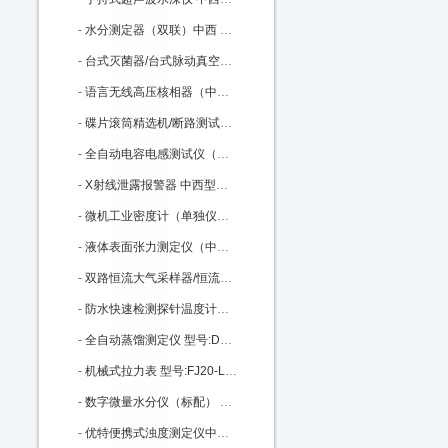
-
水分测定器（双联）中西 型号:SY2-DSY-013A 库号：M161799
-
台式灭菌器/台式脉动真空蒸汽灭菌 中西 型号:QY02-TMQ-240B/A库号：M175973
-
语言无线高压核相器（中西） 型号:TAG6000库号：M355159
-
碟片滚筒精选机/断路测试仪/（中西） 型号:TD7001库号：M375970
-
全自动电容电感测试仪（中西） 型号:GSDR-III库号：M379800
-
X射线泄露报警器 中西型号:FL17-RAD-60库号：M405917
-
微机工业密度计（单独仪表） 型号:TC69-FBM-2398库号：M163663
-
液体表面张力测定仪（中西） 型号:PX56-BZ-2库号：M238040
-
双路恒流大气采样器/恒流采样器（中西） 型号:SC-3000库号：M357855
-
防水快速检测探针温度计中西 型号:DS75/MN11063库号：M391360
-
全自动蒸馏测定仪 型号:DY91/107D库号：M400053
-
机械式拉力表 型号:FJ20-LLB-200KN库号：M17748
-
数字微量水分仪（标配） 中西 型号:CY02-USI-1AB库号：M307456
-
优特便携式浊度测定仪中西 型号:Eutech TN100库号：M355510