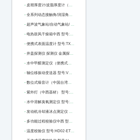
-
皮褶厚度计/皮脂厚度计（量程60mm）中西 型号:M380980库号：M380980
-
全系列动态接触角/润湿角测量仪中西 型号:SZ10-JC2000C库号：M396355
-
超声波气象站/自动气象站/ 型号:XP1-PH库号：M399159
-
电热鼓风干燥箱中西 型号:DGF3006B库号：M405910
-
便携式表面温度计 型号:TX2-LT-02库号：M405913
-
井盖探测仪 探测仪 金属探测仪中西 型号:WD06-RD312库号：M2506
-
水中甲醛测定仪（便携式）/便携式水中甲醛测定仪/甲醛测定仪（便携式台式可选）（中西器材） 型号:CH10/P-308库号：M216448
-
轴位移振动变送器 型号:VX66-TR2001-01-01-01-01库号：M99649
-
数位式噪音计（中国台湾） 型号:GD27/TES-1350A库号：M280634
-
紫外灯（中西器材） 型号:MG69/ZWD-15库号：M401250
-
水中溶解臭氧测定仪 型号:ND06-DOZ-7600库号：M103630
-
发动机冷却液冰点测定仪 型号:XH42-XH-138B库号：M22354
-
多功能过程校验仪中西 型号:HD02-ETX-2025 库号：M22453
-
温度校验仪 型号:HD02-ETX-1810库号：M22448