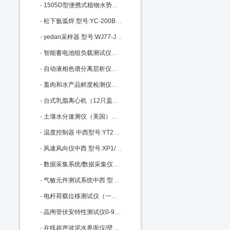
-
1505D型便携式植物水势压力室 型号:ZX56-1505D库号：M405992
-
松下氩弧焊 型号:YC-200BL库号：M405995
-
yedan采样器 型号:WJ77-JN3015-330ML库号：M347493
-
智能蓄电池组负载测试仪中西 型号:NYN-FZY-220-20库号：M364905
-
自动液相色谱分离层析仪（组合式）中西 型号:MC99-3库号：M405978
-
畜肉和水产品鲜度检测仪（中西器材） 型号:FX26-CSY-DS803库号：M203049
-
台式乳脂离心机（12只盖勃氏乳脂计）中西 型号:ZX8M/RZ50库号：M388599
-
土壤水分速测仪（美国）中西 型号:YS22/TDR300库号：M223519
-
温度控制器 中西型号:YT26/YLD-6402WG库号：M368186
-
风速风向仪中西 型号:XP1/PH91/PH-SD1库号：M322920
-
数据采集系统/数据采集仪及分析软件（中西） 型号:ZX32/BZ7201库号：M242379
-
气敏元件测试系统中西 型号:WS-30A库号：M368882
-
电杆荷载位移测试仪（一屏）中西型号:WY18-170436库号：M170436
-
晶闸管伏安特性测试仪0-9000V 型号:KM1-DBC-021库号：M205309
-
在线超声波泥水界面仪/壁挂式超声泥水界面仪中西 型号:CQ01-MH-Y5A库号：M23018