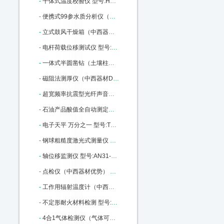
-
干体式温度校验仪 型号:HD02-ET382-140库号：M22792
-
便携式99参水质分析仪（中西器材优势） 型号:ZK13-WDC-PC03库号：M316536
-
立式鼓风干燥箱（中西器材） 型号:M157916库号：M157916
-
电杆荷载位移测试仪 型号:WY18-170436库号：M170436
-
一体式半圆凿钻（土壤柱状采样土钻） 型号:BJ7-Y1库号：M175722
-
磁阻法测厚仪（中西器材D优势） 型号:SH24-HCC-18A库号：M179209
-
超宽频率抗震型光纤声音传感器 进口 型号:MKM-2200库号：M314923
-
石油产品酸值全自动测定仪 中西优势 型号:XJ93-ZHSZ601库号：M335894
-
电子天平 万分之一 型号:TT12-FA1204库号：M379173
-
钢球粗糙度激光式测量仪 型号:LY71-CU9505B库号：M385937
-
轴位移监测仪 型号:AN31-VB-Z410库号：M389977
-
点检仪（中西器材优势） 型号:SH24-HY-880库号：M364080
-
工作用辐射温度计（中西器材优势） 型号:SH24-HY-303A库号：M364086
-
不定形耐火材料检测 型号:GY08-GDP-500库号：M367078
-
4合1气体检测仪（气体可选） 型号:ZA01-KP836 CO/NH3/02/EX库号：M404191