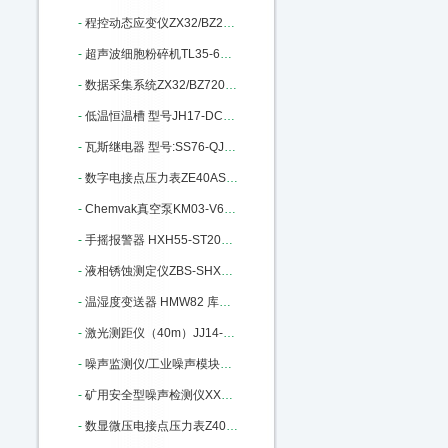
-
程控动态应变仪ZX32/BZ2668 库号：M184253
-
超声波细胞粉碎机TL35-650Y库号：M240147
-
数据采集系统ZX32/BZ7201库号：M242379
-
低温恒温槽 型号JH17-DC0506：M302981
-
瓦斯继电器 型号:SS76-QJ1G-80A：M337579
-
数字电接点压力表ZE40AS-100K库号：M358090
-
Chemvak真空泵KM03-V600库号：M364317
-
手摇报警器 HXH55-ST200库号：M398695
-
液相锈蚀测定仪ZBS-SHXS-3库号：M400669
-
温湿度变送器 HMW82 库号：M403629
-
激光测距仪（40m）JJ14-HP-5040库号：M404255
-
噪声监测仪/工业噪声模块BR-ZS2：M405669
-
矿用安全型噪声检测仪XX15-YSD130：M340378
-
数显微压电接点压力表Z40AS-600P-E/C