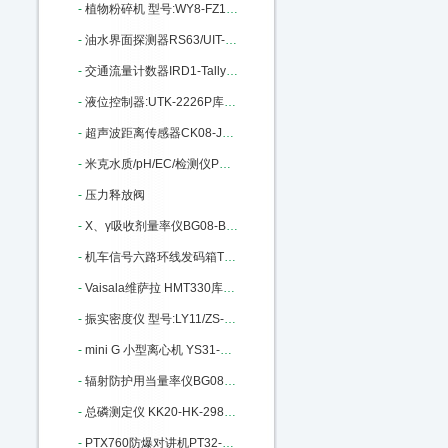
-
植物粉碎机 型号:WY8-FZ102库号：M11164
-
油水界面探测器RS63/UIT-200库号：M205958
-
交通流量计数器IRD1-Tally-2库号：M268951
-
液位控制器:UTK-2226P库号：M299373
-
超声波距离传感器CK08-JCS1501：M312598
-
米克水质/pH/EC/检测仪PX22-801：M322544
-
压力释放阀
-
X、γ吸收剂量率仪BG08-BG9511 M372057
-
机车信号六路环线发码箱TX98-A+M396103
-
Vaisala维萨拉 HMT330库号：M402012
-
振实密度仪 型号:LY11/ZS-202库号：M206882
-
mini G 小型离心机 YS31-mini G：M252364
-
辐射防护用当量率仪BG08-BG9521：M283079
-
总磷测定仪 KK20-HK-298库号：M287403
-
PTX760防爆对讲机PT32-PTX760库号：M294940