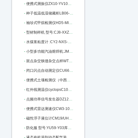
-
便携式测振仪ZX10-YV100库号：M404291
-
种子低温低湿储藏柜LB06-DWS-450：M404341
-
袖珍式甲烷检测仪HD5-MINI-CH4：M405297
-
型材制样机 型号:CJ8-XXZ-II库号：M379550
-
水煤浆粘度计 :CY2-NXS-4C库号：M385948
-
小型多功能汽油熔焊机:JM26/HD：M391397
-
斑点杂交狭缝杂交点样WT32-SB-10：M405201
-
闭口闪点自动测定仪CU66-RJ261A ：M19838
-
便携式土壤检测仪（中西器材） 型号:M20207库号：M20207
-
红外线测温仪cyclopsC100L-LAND：M141922
-
点频功率信号发生器DZ12-ZN1180L M183917
-
便携式雷达测速仪CW3-101911库号：M296191
-
磁性浮子液位计CM19/UHZ68-CF04：M402690
-
防化服 型号:YU59-Y03库号：M404106
-
液态有机溶剂动态配气装置 MF-3D：M405664