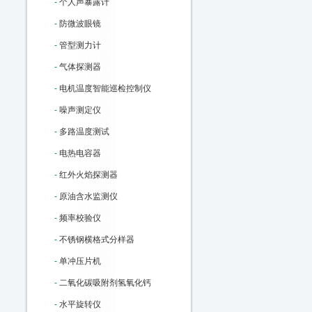
-
个人声暴露计
-
防微波眼镜
-
管型测力计
-
气体探测器
-
电机温度智能巡检控制仪
-
噪声测定仪
-
多路温度测试
-
电热电容器
-
红外火焰探测器
-
原油含水监测仪
-
频率校验仪
-
不锈钢横格式分样器
-
单冲压片机
-
二氧化碳吸附剂氢氧化钙
-
水平旋转仪