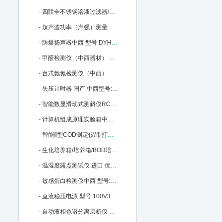
-
四联全不锈钢溶液过滤器/不锈钢过滤器 架子 型号:MT-04库号：M365609
-
超声波功率（声强）测量仪中西 （标准型） 型号:CS33-YP0511A库号：M404559
-
防爆扬声器中西 型号:DYH-5库号：M406025
-
甲醛检测仪（中西器材） 型号:GA27-500B库号：M406029
-
台式氨氮检测仪（中西） 型号:NH-1CA库号：M33470
-
失压计时器 国产 中西型号:JSY-3B1A库号：M138218
-
智能数显滑动式测斜仪RC01/HCX-5中西器型号: RC01/HCX-5 库号：M181541
-
计算机组成原理实验箱中西 型号:MH80-CP226库号：M290975
-
智能Ⅱ型COD测定仪/带打印，连接电脑（中西） 型号:CH10-2M库号：M318861
-
生化培养箱/培养箱/BOD培养箱 型号:CH10-150L库号：M318867
-
温湿度露点测试仪 进口 优势型号:SH7-6003库号：M392569
-
敏感蛋白检测仪中西 型号:MP01-TANNOMETRE库号：M406006
-
直流稳压电源 型号:100V30A库号：M406010
-
自动液相色谱分离层析仪 型号:MD99-3库号：M405990