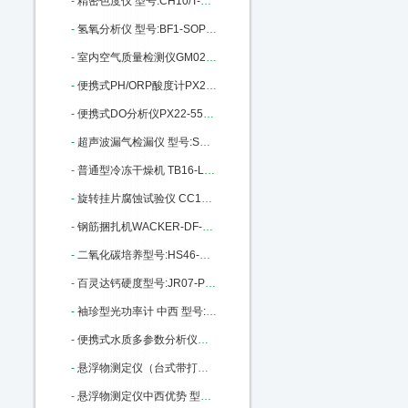
-
精密色度仪 型号:CH10/T-50库号：M206867
-
氢氧分析仪 型号:BF1-SOP库号：M312798
-
室内空气质量检测仪GM02-GM-AII M335325
-
便携式PH/ORP酸度计PX22-MI106：M343693
-
便携式DO分析仪PX22-550A库号：M343694
-
超声波漏气检漏仪 型号:SD44-CS530 M356204
-
普通型冷冻干燥机 TB16-LGJ-25C M369078
-
旋转挂片腐蚀试验仪 CC12-RCC-3 M376653
-
钢筋捆扎机WACKER-DF-16库号：M383957
-
二氧化碳培养型号:HS46-HH.CP库号：M394455
-
百灵达钙硬度型号:JR07-PM252库号：M403623
-
袖珍型光功率计 中西 型号:BE15-JDSU-OLP-35库号：M387656
-
便携式水质多参数分析仪中西 型号:NO07-AP-2000库号：M405183
-
悬浮物测定仪（台式带打印、可联接电脑）中西器材 型号:CH10/T-200库号：M405650
-
悬浮物测定仪中西优势 型号:CH10/P-200库号：M405651