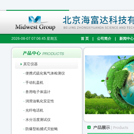
2026-08-07 07:06:46 星期五
首 页
|
公司简介
|
新闻中心
其它仪器
-
便携式硫化氢气体检测仪
-
手动轧盖机
-
兽用电子体温计
-
润滑油氧化安定性
-
光纤电话机
-
水分活度测试仪
-
防爆型粘捕式灭蚊蝇