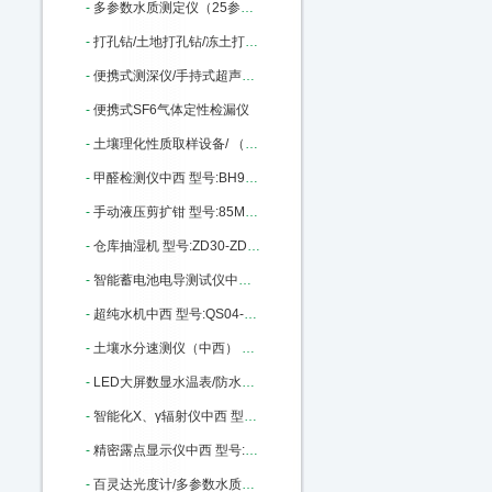
-
多参数水质测定仪（25参数） 型号:SH50-XZ-0125库号：M23001
-
打孔钻/土地打孔钻/冻土打孔钻/冰层上钻孔机中西 型号:KH05-KHT-QD库号：M23011
-
便携式测深仪/手持式超声波水深仪中西 型号:MH-SX300库号：M33491
-
便携式SF6气体定性检漏仪
-
土壤理化性质取样设备/ （中西器材） 型号:HB68/BJX1-3库号：M236791
-
甲醛检测仪中西 型号:BH93-XK-A3C库号：M291545
-
手动液压剪扩钳 型号:85M301027库号：M301027
-
仓库抽湿机 型号:ZD30-ZD-8138C库号：M406049
-
智能蓄电池电导测试仪中西 型号:TY13-OBT-6650库号：M396703
-
超纯水机中西 型号:QS04-PLEW-10-DI库号：M403444
-
土壤水分速测仪（中西） 型号:RZ23-MP-508 库号：M406045
-
LED大屏数显水温表/防水探头电子水温表/数字温度表0-99度 型号:LC32-0-99库号：M19135
-
智能化X、γ辐射仪中西 型号:BMW-REN500B库号：M76235
-
精密露点显示仪中西 型号:LSTK0-Optidew Vision库号：M247558
-
百灵达光度计/多参数水质分析仪中西 型号:RS02-7100库号：M330544