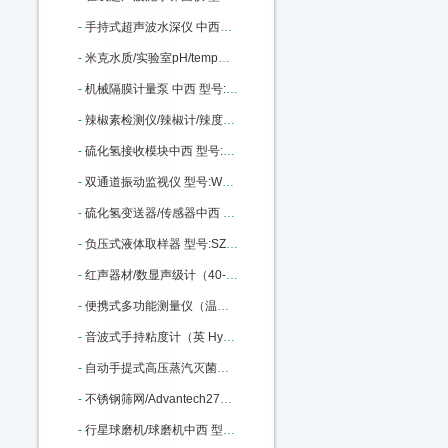
-
手持式超声波水深仪 中西器材优势 50米 型号:CQ01-D130库号：M43497
-
米克水质/实验室pH/temp测定仪台式中西 型号:milwaukeech/MI151库号：M322177
-
机械隔膜计量泵 中西 型号:YL01-GM0170PQ1MNN库号：M369823
-
辣椒素检测仪/辣椒计/辣度计中西 型号:KJ-5LJA库号：M375922
-
硫化氢接收模块中西 型号:A14-24库号：M405946
-
双通道振动监视仪 型号:WSJ-B2 库号：M405962
-
硫化氢变送器/传感器中西 型号:A11-24-0050-1-1库号：M405967
-
负压式液体取样器 型号:SZ23/56496库号：M56496
-
红声器材/数显声级计（40-130DB,2型）中西 型号:JH8-HS5633库号：M322317
-
便携式多功能测量仪（温度·转速·大气压力）中西 型号:KM06-VT 210库号：M342410
-
音波式手持粘度计（英 Hydramotion）中西 型号:BH51-VL7-100B-d21-TS库号：M343903
-
自动手提式高压蒸汽灭菌器/ 中西型号:HC15-YXQ-LS-18SI库号：M369476
-
不锈钢筛网/Advantech270目53um中西 型号:375956库号：M375956
-
行星球磨机/球磨机中西 型号:TC06-XQM-4库号：M395264