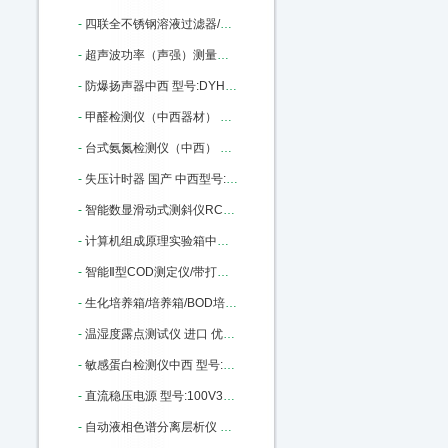
-
四联全不锈钢溶液过滤器/不锈钢过滤器 架子 型号:MT-04库号：M365609
-
超声波功率（声强）测量仪中西 （标准型） 型号:CS33-YP0511A库号：M404559
-
防爆扬声器中西 型号:DYH-5库号：M406025
-
甲醛检测仪（中西器材） 型号:GA27-500B库号：M406029
-
台式氨氮检测仪（中西） 型号:NH-1CA库号：M33470
-
失压计时器 国产 中西型号:JSY-3B1A库号：M138218
-
智能数显滑动式测斜仪RC01/HCX-5中西器型号: RC01/HCX-5 库号：M181541
-
计算机组成原理实验箱中西 型号:MH80-CP226库号：M290975
-
智能Ⅱ型COD测定仪/带打印，连接电脑（中西） 型号:CH10-2M库号：M318861
-
生化培养箱/培养箱/BOD培养箱 型号:CH10-150L库号：M318867
-
温湿度露点测试仪 进口 优势型号:SH7-6003库号：M392569
-
敏感蛋白检测仪中西 型号:MP01-TANNOMETRE库号：M406006
-
直流稳压电源 型号:100V30A库号：M406010
-
自动液相色谱分离层析仪 型号:MD99-3库号：M405990