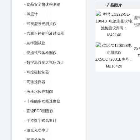
-
食品安全快速检测箱
产品图片
-
照度计
型号
-
可视型激光测拱仪
池
-
六联不锈钢溶液过滤器
-
灰挥测试仪
ZX
-
便携式气体检漏仪
-
数字温湿度大气压力计
-
可控硅控制器
-
高速搅拌器
-
液压水位控制阀
-
非接触多功能速度仪
-
直读BOD测定仪
-
手持数字式高斯计
-
激光光功率计