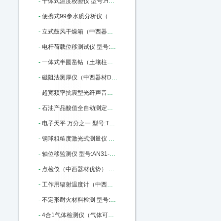
-
干体式温度校验仪 型号:HD02-ET382-140库号：M22792
-
便携式99参水质分析仪（中西器材优势） 型号:ZK13-WDC-PC03库号：M316536
-
立式鼓风干燥箱（中西器材） 型号:M157916库号：M157916
-
电杆荷载位移测试仪 型号:WY18-170436库号：M170436
-
一体式半圆凿钻（土壤柱状采样土钻） 型号:BJ7-Y1库号：M175722
-
磁阻法测厚仪（中西器材D优势） 型号:SH24-HCC-18A库号：M179209
-
超宽频率抗震型光纤声音传感器 进口 型号:MKM-2200库号：M314923
-
石油产品酸值全自动测定仪 中西优势 型号:XJ93-ZHSZ601库号：M335894
-
电子天平 万分之一 型号:TT12-FA1204库号：M379173
-
钢球粗糙度激光式测量仪 型号:LY71-CU9505B库号：M385937
-
轴位移监测仪 型号:AN31-VB-Z410库号：M389977
-
点检仪（中西器材优势） 型号:SH24-HY-880库号：M364080
-
工作用辐射温度计（中西器材优势） 型号:SH24-HY-303A库号：M364086
-
不定形耐火材料检测 型号:GY08-GDP-500库号：M367078
-
4合1气体检测仪（气体可选） 型号:ZA01-KP836 CO/NH3/02/EX库号：M404191