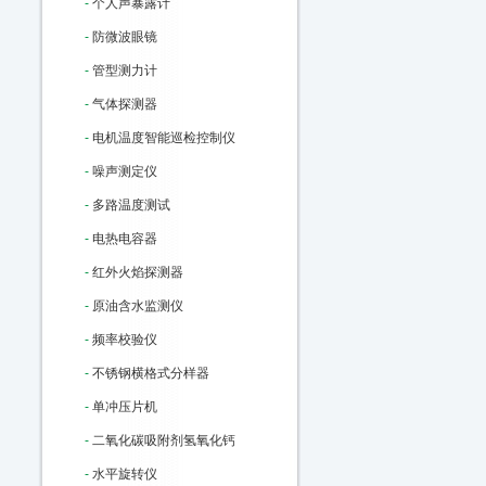
-
个人声暴露计
-
防微波眼镜
-
管型测力计
-
气体探测器
-
电机温度智能巡检控制仪
-
噪声测定仪
-
多路温度测试
-
电热电容器
-
红外火焰探测器
-
原油含水监测仪
-
频率校验仪
-
不锈钢横格式分样器
-
单冲压片机
-
二氧化碳吸附剂氢氧化钙
-
水平旋转仪