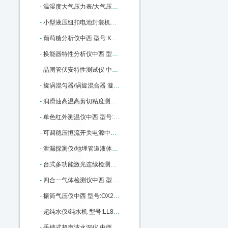
-
温湿度大气压力表/大气压力计（带RS232接口）（中西器材） 型号:SO01/ZCYB-203库号：M398810
-
小型液压纽扣电池封装机（含拆卸模具封装模具） 型号:KJ01-MSK110库号：M400446
-
葡萄糖分析仪中西 型号:KX03-SBA-40C库号：M165227
-
换能器特性分析仪中西 型号:ZX-YPC260A库号：M176886
-
晶闸管伏安特性测试仪 中西型号:RH82/DBC-021库号：M186513
-
旋涡混匀器/涡旋混合器 漩涡混合仪（中西） 型号:M375967库号：M375967
-
润滑油高温高剪切粘度测定器 中西 型号:KD15-KD-H1706库号：M404041
-
单色红外测温仪中西 型号:SJ69-3025库号：M405943
-
可调稳压恒流开关电源中西 型号:GY22-YK-AD1220库号：M405945
-
泄漏探测仪/地埋管道液体和气体泄漏检测仪中西 型号:XLT-17库号：M284106
-
台式多功能激光连续检测粉尘仪中西 型号:PC03-80M/PC-3A库号：M391381
-
四合一气体检测仪中西 型号:MC2-XWHM-Y-CN 库号：M10847
-
振筒气压仪中西 型号:OX22-XDY01库号：M12448
-
超纯水仪/纯水机 型号:LL88-DBW-UP-120库号：M22760
-
手持式超声波水深仪 中西优势 50米 型号:CQ01-D130库号：M43497