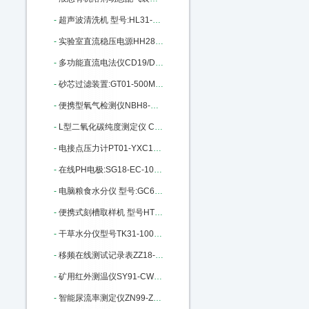
-
超声波清洗机 型号:HL31-25T库号：M405665
-
实验室直流稳压电源HH28-HY3003D-3 M140915
-
多功能直流电法仪CD19/DZD-6A库号：M201850
-
砂芯过滤装置:GT01-500ML库号：M215978
-
便携型氧气检测仪NBH8-O2库号：M289343
-
L型二氧化碳纯度测定仪 CS30-L：M310814
-
电接点压力计PT01-YXC100-150库号：M342423
-
在线PH电极:SG18-EC-100GTSO-05B：M370179
-
电脑粮食水分仪 型号:GC60/SF1G：M391395
-
便携式刻槽取样机 型号HT62-DSD-230 M22461
-
干草水分仪型号TK31-100库号M149295
-
移频在线测试记录表ZZ18-CD96-3Z：M200674
-
矿用红外测温仪SY91-CWH700 M269990
-
智能尿流率测定仪ZN99-ZNC961A：M272181