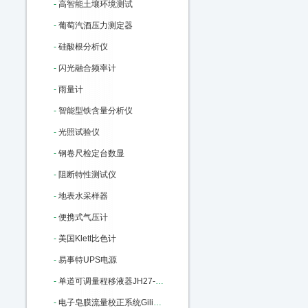
-
高智能土壤环境测试
-
葡萄汽酒压力测定器
-
硅酸根分析仪
-
闪光融合频率计
-
雨量计
-
智能型铁含量分析仪
-
光照试验仪
-
钢卷尺检定台数显
-
阻断特性测试仪
-
地表水采样器
-
便携式气压计
-
美国Klett比色计
-
易事特UPS电源
-
单道可调量程移液器JH27-100-1000ul M22806
-
电子皂膜流量校正系统Gilibrator-2：M91285