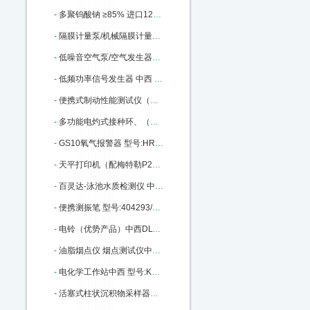
-
多聚钨酸钠 ≥85% 进口12141-67-2 ≥85% 100g 中西 型号:BS32-71913库号：M335373
-
隔膜计量泵/机械隔膜计量泵 中西型号:YL01-GM0050库号：M342422
-
低噪音空气泵/空气发生器（中西器材）优势 型号:AJ27/SGK-5LB库号：M368735
-
低频功率信号发生器 中西 型号:HWY4-ZN1040C库号：M377837
-
便携式制动性能测试仪（手持式、带制动曲线）中西 型号:XAKJ3-WZD-H库号：M377990
-
多功能电灼式接种环、（针）/红外灭菌器 中西 型号:HS16-008A库号：M378866
-
GS10氧气报警器 型号:HR79-GS10-O2库号：M391733
-
天平打印机（配梅特勒P28型打印机）中西 型号:KY56/110ME库号：M402704
-
百灵达-泳池水质检测仪 中西型号:BH011 - Pooltest6库号：M403464
-
便携测振笔 型号:404293/ZX10-YV260库号：M404293
-
电铃（优势产品）中西DLT100 型号:BC10-DLT100库号：M360938
-
油脂烟点仪 烟点测试仪中西 型号:YD-1库号：M406128
-
电化学工作站中西 型号:KS-CS300H库号：M406130
-
活塞式柱状沉积物采样器（5米）中西 型号:KH77-XDB0204库号：M1666