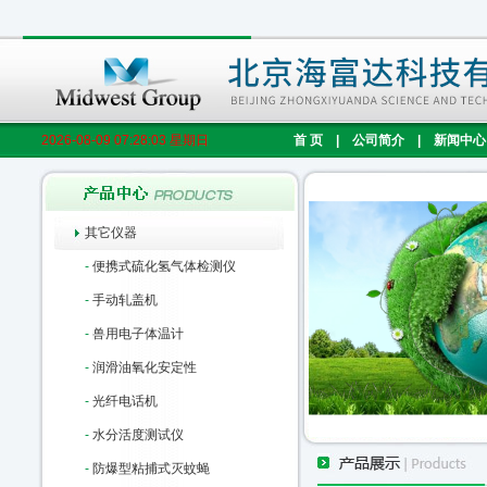
2026-08-09 07:28:04 星期日
首 页
|
公司简介
|
新闻中心
其它仪器
-
便携式硫化氢气体检测仪
-
手动轧盖机
-
兽用电子体温计
-
润滑油氧化安定性
-
光纤电话机
-
水分活度测试仪
-
防爆型粘捕式灭蚊蝇