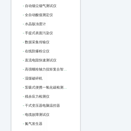
-
自动烟尘烟气测试仪
-
全自动酸值测定仪
-
水晶版浊度计
-
手提式表面污染仪
-
数据采集传输仪
-
在线防爆粉尘仪
-
直流电阻快速测试仪
-
高强螺栓轴力扭矩复合智能检测仪
-
湿煤破碎机
-
泵吸式便携一氧化碳检测报警仪
-
残余应力检测仪
-
干式变压器电脑温控器
-
电缆故障测试仪
-
氮气发生器