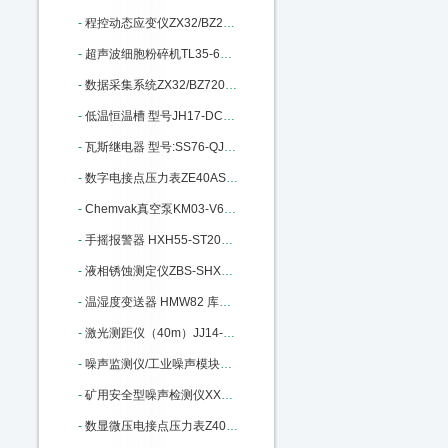
-
程控动态应变仪ZX32/BZ2668 库号：M184253
-
超声波细胞粉碎机TL35-650Y库号：M240147
-
数据采集系统ZX32/BZ7201库号：M242379
-
低温恒温槽 型号JH17-DC0506：M302981
-
瓦斯继电器 型号:SS76-QJ1G-80A：M337579
-
数字电接点压力表ZE40AS-100K库号：M358090
-
Chemvak真空泵KM03-V600库号：M364317
-
手摇报警器 HXH55-ST200库号：M398695
-
液相锈蚀测定仪ZBS-SHXS-3库号：M400669
-
温湿度变送器 HMW82 库号：M403629
-
激光测距仪（40m）JJ14-HP-5040库号：M404255
-
噪声监测仪/工业噪声模块BR-ZS2：M405669
-
矿用安全型噪声检测仪XX15-YSD130：M340378
-
数显微压电接点压力表Z40AS-600P-E/C