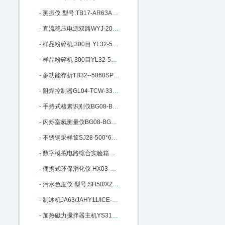
-
测振仪 型号:TB17-AR63A库号：M301367
-
直流稳压电源双路WYJ-20A/30V：M332089
-
样品粉碎机 300目 YL32-500A库号：M340986
-
样品粉碎机 300目YL32-500A库号：M340986
-
多功能存折TB32--5860SP库号：M365295
-
阻焊控制器GL04-TCW-33E III库号：M365705
-
手持式核素识别仪BG08-BG3910库号：M372130
-
闪烁室氡测量仪BG08-BG2015库号：M372168
-
不锈钢采样筐SJ28-500*6库号：M372503
-
数字模拟电路综合实验箱MH80/KM4：M389385
-
便携式环保消化仪 HX03-YN-XH库号：M396591
-
污水色度仪 型号:SH50/XZ-WS库号：M401152
-
制冰机JA63/JAHY11/ICE-1405FA：M401648
-
加热磁力搅拌器主机YS31-RHBASIC2：M402029