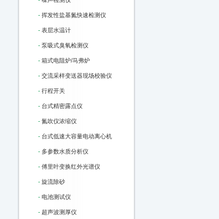
-
噪声检测仪
-
挥发性盐基氮快速检测仪
-
表层水温计
-
泵吸式臭氧检测仪
-
箱式电阻炉/马弗炉
-
交流采样变送器现场校验仪
-
行程开关
-
台式精密露点仪
-
氮吹仪浓缩仪
-
台式低速大容量电动离心机
-
多参数水质分析仪
-
傅里叶变换红外光谱仪
-
旋流除砂
-
电池测试仪
-
超声波测厚仪