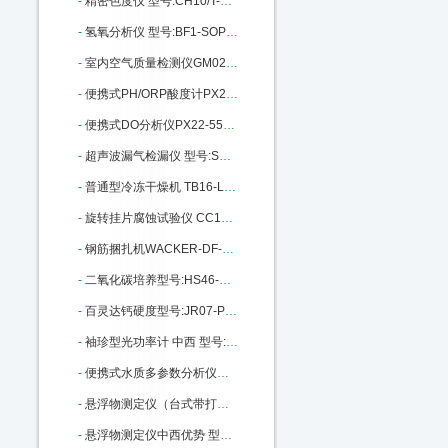
-
精密色度仪 型号:CH10/T-50库号：M206867
-
氢氧分析仪 型号:BF1-SOP库号：M312798
-
室内空气质量检测仪GM02-GM-AII M335325
-
便携式PH/ORP酸度计PX22-MI106：M343693
-
便携式DO分析仪PX22-550A库号：M343694
-
超声波漏气检漏仪 型号:SD44-CS530 M356204
-
普通型冷冻干燥机 TB16-LGJ-25C M369078
-
旋转挂片腐蚀试验仪 CC12-RCC-3 M376653
-
钢筋捆扎机WACKER-DF-16库号：M383957
-
二氧化碳培养型号:HS46-HH.CP库号：M394455
-
百灵达钙硬度型号:JR07-PM252库号：M403623
-
袖珍型光功率计 中西 型号:BE15-JDSU-OLP-35库号：M387656
-
便携式水质多参数分析仪中西 型号:NO07-AP-2000库号：M405183
-
悬浮物测定仪（台式带打印、可联接电脑）中西器材 型号:CH10/T-200库号：M405650
-
悬浮物测定仪中西优势 型号:CH10/P-200库号：M405651