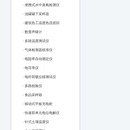
-
便携式水中臭氧检测仪
-
油罐罐下采样器
-
建筑热工温度热流巡回
-
数显声级计
-
多路温度测试仪
-
气体检测器校准仪
-
电阻率自动测定仪
-
电导率仪
-
电杆荷载位移测试仪
-
多路校验仪
-
食品采样箱
-
移动式平板充电柜
-
快速双单元电位电解仪
-
针式土壤温度仪