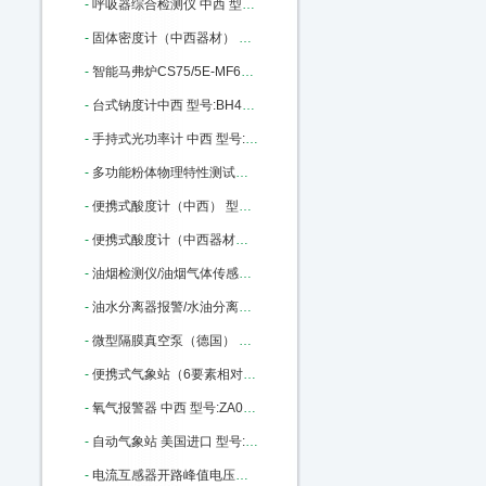
-
呼吸器综合检测仪 中西 型号:JT61 -HX-III库号：M371534
-
固体密度计（中西器材） 中西型号:QL03/GH-120D库号：M390715
-
智能马弗炉CS75/5E-MF6100升级款中西 型号:CS75/5E-MF6100K库号：M393139
-
台式钠度计中西 型号:BH43/D-HK-51库号：M398040
-
手持式光功率计 中西 型号:BL10-LXP200库号：M404993
-
多功能粉体物理特性测试仪/（中西） 型号:M206606库号：M206606
-
便携式酸度计（中西） 型号:CH10-520库号：M227435
-
便携式酸度计（中西器材） 型号:CH10-520库号：M227435
-
油烟检测仪/油烟气体传感器（中西） 型号:GA27-600-YY库号：M227440
-
油水分离器报警/水油分离报警器 中西 型号:AH37-XOC库号：M227441
-
微型隔膜真空泵（德国） 型号:SG88-KNF8-N86KNDC库号：M241701
-
便携式气象站（6要素相对湿度,带RS232 ） 中西 型号:ED01-AS-2000库号：M260278
-
氧气报警器 中西 型号:ZA03-CY30库号：M281184
-
自动气象站 美国进口 型号:JKY/WATCH DOG-2900ET库号：M317288
-
电流互感器开路峰值电压表 中西 型号:HC14-HCKL-H库号：M317836