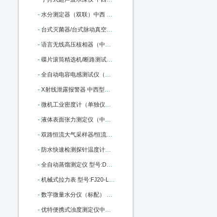
-
水分测定器（双联）中西 型号:SY2-DSY-013A 库号：M161799
-
台式灭菌器/台式脉动真空蒸汽灭菌 中西 型号:QY02-TMQ-240B/A库号：M175973
-
语言无线高压核相器（中西） 型号:TAG6000库号：M355159
-
碟片滚筒精选机/断路测试仪/（中西） 型号:TD7001库号：M375970
-
全自动电容电感测试仪（中西） 型号:GSDR-III库号：M379800
-
X射线泄露报警器 中西型号:FL17-RAD-60库号：M405917
-
微机工业密度计（单独仪表） 型号:TC69-FBM-2398库号：M163663
-
液体表面张力测定仪（中西） 型号:PX56-BZ-2库号：M238040
-
双路恒流大气采样器/恒流采样器（中西） 型号:SC-3000库号：M357855
-
防水快速检测探针温度计中西 型号:DS75/MN11063库号：M391360
-
全自动蒸馏测定仪 型号:DY91/107D库号：M400053
-
机械式拉力表 型号:FJ20-LLB-200KN库号：M17748
-
数字微量水分仪（标配） 中西 型号:CY02-USI-1AB库号：M307456
-
优特便携式浊度测定仪中西 型号:Eutech TN100库号：M355510