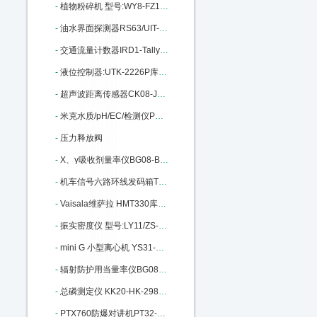
-
植物粉碎机 型号:WY8-FZ102库号：M11164
-
油水界面探测器RS63/UIT-200库号：M205958
-
交通流量计数器IRD1-Tally-2库号：M268951
-
液位控制器:UTK-2226P库号：M299373
-
超声波距离传感器CK08-JCS1501：M312598
-
米克水质/pH/EC/检测仪PX22-801：M322544
-
压力释放阀
-
X、γ吸收剂量率仪BG08-BG9511 M372057
-
机车信号六路环线发码箱TX98-A+M396103
-
Vaisala维萨拉 HMT330库号：M402012
-
振实密度仪 型号:LY11/ZS-202库号：M206882
-
mini G 小型离心机 YS31-mini G：M252364
-
辐射防护用当量率仪BG08-BG9521：M283079
-
总磷测定仪 KK20-HK-298库号：M287403
-
PTX760防爆对讲机PT32-PTX760库号：M294940