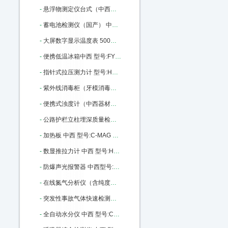
-
悬浮物测定仪台式（中西） 型号:CH10/L-200库号：M405652
-
蓄电池检测仪（国产） 中西型号:WD31-100库号：M4631
-
大屏数字显示温度表 500度 中西型号:MZ52-XMZ-101库号：M16612
-
便携低温冰箱中西 型号:FY12-FYL-YS-18A库号：M20304
-
指针式拉压测力计 型号:HS39-NK-500库号：M36385
-
紫外线消毒柜（牙模消毒柜）中西 型号:WW08库号：M37601
-
便携式浊度计（中西器材） 型号:TX50-SHYF库号：M163621
-
公路护栏立柱埋深质量检测仪 中西 型号:XA109-JL-GPT（A）库号：M180932
-
加热板 中西 型号:C-MAG HP 10库号：M237400
-
数显推拉力计 中西 型号:HS39-HP-500库号：M282882
-
防爆声光报警器 中西型号:XQ02-BBJ库号：M309829
-
在线氮气分析仪（含纯度报警）中西 型号:CP08-P860-4N库号：M341919
-
突发性事故气体快速检测箱 中西器材优势 型号:BB27-DJC-2库号：M346322
-
全自动水分仪 中西 型号:CY07-YX-WK/SF7330库号：M365371