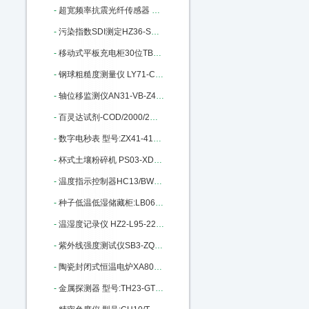
-
超宽频率抗震光纤传感器 MKM-2200 M314923
-
污染指数SDI测定HZ36-SDI-2000库号M325162
-
移动式平板充电柜30位TB93-HJ-CM06 M343695
-
钢球粗糙度测量仪 LY71-CU9505B M385937
-
轴位移监测仪AN31-VB-Z410库号：M389977
-
百灵达试剂-COD/2000/2M M402847
-
数字电秒表 型号:ZX41-415库号：M392353
-
杯式土壤粉碎机 PS03-XDB050303 M394553
-
温度指示控制器HC13/BWY-805TH M401763
-
种子低温低湿储藏柜:LB06-DWS-300 M404340
-
温湿度记录仪 HZ2-L95-22库号：M405632
-
紫外线强度测试仪SB3-ZQJ-254库号：M5476
-
陶瓷封闭式恒温电炉XA80-10库号：M15864
-
金属探测器 型号:TH23-GTL115库号：M136950