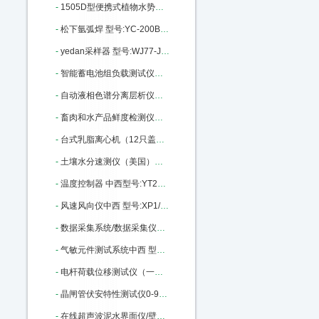
-
1505D型便携式植物水势压力室 型号:ZX56-1505D库号：M405992
-
松下氩弧焊 型号:YC-200BL库号：M405995
-
yedan采样器 型号:WJ77-JN3015-330ML库号：M347493
-
智能蓄电池组负载测试仪中西 型号:NYN-FZY-220-20库号：M364905
-
自动液相色谱分离层析仪（组合式）中西 型号:MC99-3库号：M405978
-
畜肉和水产品鲜度检测仪（中西器材） 型号:FX26-CSY-DS803库号：M203049
-
台式乳脂离心机（12只盖勃氏乳脂计）中西 型号:ZX8M/RZ50库号：M388599
-
土壤水分速测仪（美国）中西 型号:YS22/TDR300库号：M223519
-
温度控制器 中西型号:YT26/YLD-6402WG库号：M368186
-
风速风向仪中西 型号:XP1/PH91/PH-SD1库号：M322920
-
数据采集系统/数据采集仪及分析软件（中西） 型号:ZX32/BZ7201库号：M242379
-
气敏元件测试系统中西 型号:WS-30A库号：M368882
-
电杆荷载位移测试仪（一屏）中西型号:WY18-170436库号：M170436
-
晶闸管伏安特性测试仪0-9000V 型号:KM1-DBC-021库号：M205309
-
在线超声波泥水界面仪/壁挂式超声泥水界面仪中西 型号:CQ01-MH-Y5A库号：M23018