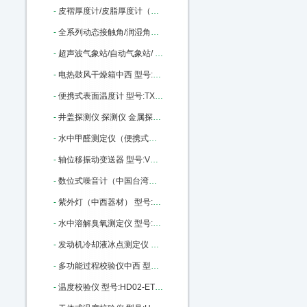
-
皮褶厚度计/皮脂厚度计（量程60mm）中西 型号:M380980库号：M380980
-
全系列动态接触角/润湿角测量仪中西 型号:SZ10-JC2000C库号：M396355
-
超声波气象站/自动气象站/ 型号:XP1-PH库号：M399159
-
电热鼓风干燥箱中西 型号:DGF3006B库号：M405910
-
便携式表面温度计 型号:TX2-LT-02库号：M405913
-
井盖探测仪 探测仪 金属探测仪中西 型号:WD06-RD312库号：M2506
-
水中甲醛测定仪（便携式）/便携式水中甲醛测定仪/甲醛测定仪（便携式台式可选）（中西器材） 型号:CH10/P-308库号：M216448
-
轴位移振动变送器 型号:VX66-TR2001-01-01-01-01库号：M99649
-
数位式噪音计（中国台湾） 型号:GD27/TES-1350A库号：M280634
-
紫外灯（中西器材） 型号:MG69/ZWD-15库号：M401250
-
水中溶解臭氧测定仪 型号:ND06-DOZ-7600库号：M103630
-
发动机冷却液冰点测定仪 型号:XH42-XH-138B库号：M22354
-
多功能过程校验仪中西 型号:HD02-ETX-2025 库号：M22453
-
温度校验仪 型号:HD02-ETX-1810库号：M22448