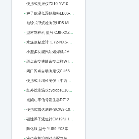
-
便携式测振仪ZX10-YV100库号：M404291
-
种子低温低湿储藏柜LB06-DWS-450：M404341
-
袖珍式甲烷检测仪HD5-MINI-CH4：M405297
-
型材制样机 型号:CJ8-XXZ-II库号：M379550
-
水煤浆粘度计 :CY2-NXS-4C库号：M385948
-
小型多功能汽油熔焊机:JM26/HD：M391397
-
斑点杂交狭缝杂交点样WT32-SB-10：M405201
-
闭口闪点自动测定仪CU66-RJ261A ：M19838
-
便携式土壤检测仪（中西器材） 型号:M20207库号：M20207
-
红外线测温仪cyclopsC100L-LAND：M141922
-
点频功率信号发生器DZ12-ZN1180L M183917
-
便携式雷达测速仪CW3-101911库号：M296191
-
磁性浮子液位计CM19/UHZ68-CF04：M402690
-
防化服 型号:YU59-Y03库号：M404106
-
液态有机溶剂动态配气装置 MF-3D：M405664