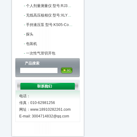
-
个人剂量测量仪 型号:RJ31-RJ31-8108库号：M405559
-
无线高压核相仪 型号:XLYF-GH-6603库号：M341389
-
手持液压泵 型号:KS05-ConST131库号：M404593
-
探头
-
包装机
-
一次性气管切开包
产品搜索
电话：
传真：010-62981256
网址：www.18910282261.com
E-mail: 3004714832@qq.com