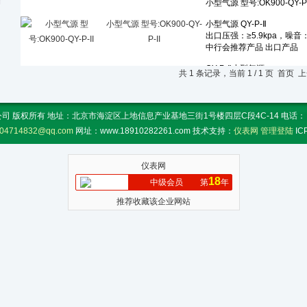
小型气源 型号:OK900-QY-
P-II
共 1 条记录，当前 1 / 1 页 首
 版权所有 地址：北京市海淀区上地信息产业基地三街1号楼四层C段4C-14 电话： 传真：
04714832@qq.com
网址：www.18910282261.com 技术支持：
仪表网
管理登陆
I
仪表网
18
中级会员
第
年
推荐收藏该企业网站