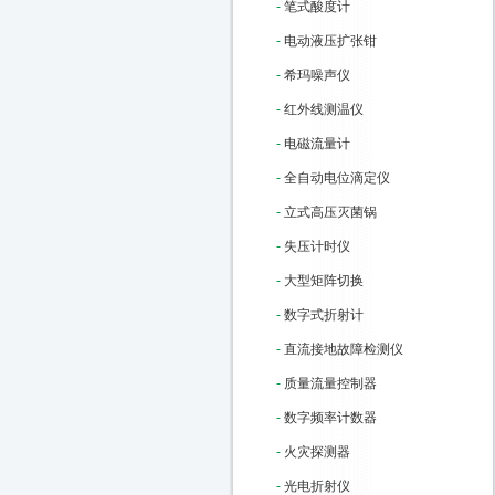
-
笔式酸度计
-
电动液压扩张钳
-
希玛噪声仪
-
红外线测温仪
-
电磁流量计
-
全自动电位滴定仪
-
立式高压灭菌锅
-
失压计时仪
-
大型矩阵切换
-
数字式折射计
-
直流接地故障检测仪
-
质量流量控制器
-
数字频率计数器
-
火灾探测器
-
光电折射仪