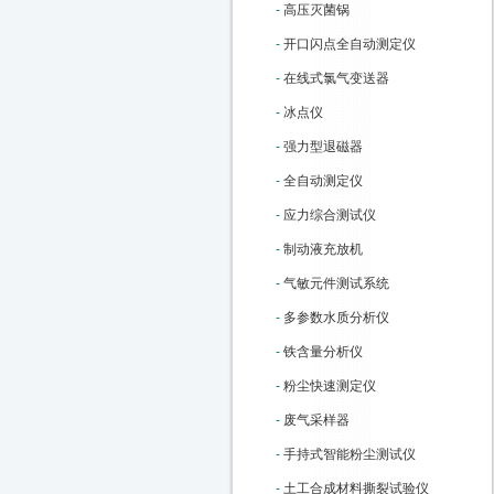
-
高压灭菌锅
-
开口闪点全自动测定仪
-
在线式氯气变送器
-
冰点仪
-
强力型退磁器
-
全自动测定仪
-
应力综合测试仪
-
制动液充放机
-
气敏元件测试系统
-
多参数水质分析仪
-
铁含量分析仪
-
粉尘快速测定仪
-
废气采样器
-
手持式智能粉尘测试仪
-
土工合成材料撕裂试验仪