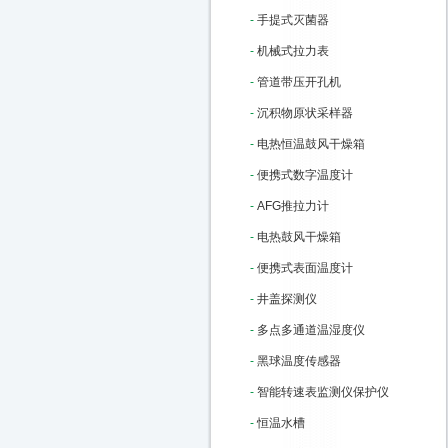
-
手提式灭菌器
-
机械式拉力表
-
管道带压开孔机
-
沉积物原状采样器
-
电热恒温鼓风干燥箱
-
便携式数字温度计
-
AFG推拉力计
-
电热鼓风干燥箱
-
便携式表面温度计
-
井盖探测仪
-
多点多通道温湿度仪
-
黑球温度传感器
-
智能转速表监测仪保护仪
-
恒温水槽