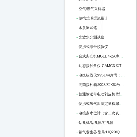
-
空气/废气采样器
-
便携式明渠流量计
-
水质测试笔
-
光波水分测试仪
-
便携式综合校验仪
-
台式离心机MGLD4-2A库号：M387807
-
动态接触角仪-CAMC3 /XT22库号：M405690
-
电缆校线仪:WS144库号：M405706
-
无菌接种箱JK08/ZJX库号：M5727
-
普通输送带电动剥皮机 型号:TJ38-PBJ3库号：M112607
-
便携式氢气泄漏定量检漏仪 型号:LP33-NA-100/NA-1库号：M123892
-
电接点水位计（含二次表和测量筒） 型号:WH23-SXY2S-440mm库号：M170723
-
钻孔机/钻孔器/打孔器
-
氢气发生器 型号:HQ29/QPH-300C库号：M211536