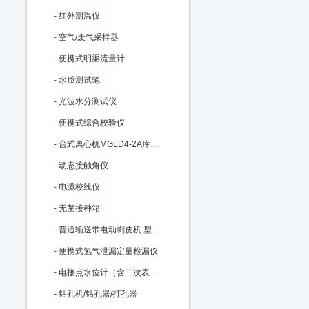
-
红外测温仪
-
空气/废气采样器
-
便携式明渠流量计
-
水质测试笔
-
光波水分测试仪
-
便携式综合校验仪
-
台式离心机MGLD4-2A库号：M387807
-
动态接触角仪
-
电缆校线仪
-
无菌接种箱
-
普通输送带电动剥皮机 型号:TJ38-PBJ3库号：M112607
-
便携式氢气泄漏定量检漏仪
-
电接点水位计（含二次表和测量筒） 型号:WH23-SXY2S-440mm库号：M170723
-
钻孔机/钻孔器/打孔器