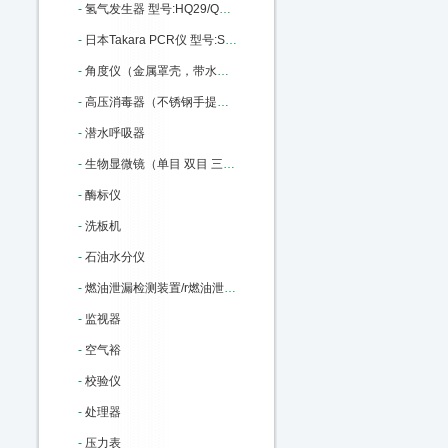
-
氢气发生器 型号:HQ29/QPH-300C库号：M211536
-
日本Takara PCR仪 型号:SC46-TP600库号：M219878
-
角度仪（金属罩壳，带水泡） 型号:M85924库号：M85924
-
高压消毒器（不锈钢手提式消毒器）18L 型号:ZX75-YX-280B库号：M160359
-
潜水呼吸器
-
生物显微镜（单目 双目 三目） 型号:L1100B库号：M405295
-
酶标仪
-
洗板机
-
石油水分仪
-
燃油泄漏检测装置/r燃油泄漏报警器（主机+探测点） 型号:LX23库号：M405302
-
监视器
-
空气裕
-
校验仪
-
处理器
-
压力表