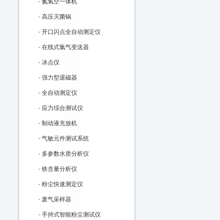
-
氮氢空一体机
-
高压灭菌锅
-
开口闪点全自动测定仪
-
在线式氯气变送器
-
冰点仪
-
强力型退磁器
-
全自动测定仪
-
应力综合测试仪
-
制动液充放机
-
气敏元件测试系统
-
多参数水质分析仪
-
铁含量分析仪
-
粉尘快速测定仪
-
废气采样器
-
手持式智能粉尘测试仪