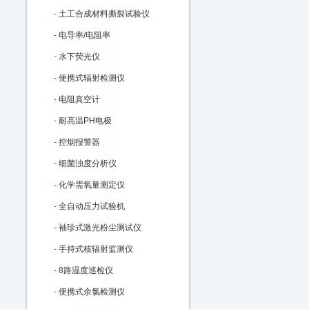
-
土工合成材料撕裂试验仪
-
电导率/电阻率
-
水下荧光仪
-
便携式辐射检测仪
-
电阻真空计
-
耐高温PH电极
-
控烟报警器
-
细菌浊度分析仪
-
化学需氧量测定仪
-
全自动压力试验机
-
袖珍式激光粉尘测试仪
-
手持式核辐射监测仪
-
8路温度巡检仪
-
便携式余氯检测仪