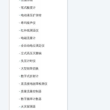
-
恒温水槽
-
笔式酸度计
-
电动液压扩张钳
-
希玛噪声仪
-
红外线测温仪
-
电磁流量计
-
全自动电位滴定仪
-
立式高压灭菌锅
-
失压计时仪
-
大型矩阵切换
-
数字式折射计
-
直流接地故障检测仪
-
质量流量控制器
-
数字频率计数器
-
火灾探测器