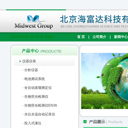
2026-08-08 09:35:05 星期六
首 页
|
公司简介
|
新闻中心
仪器仪表
-
分析仪器
-
电池测试系统
-
全自动蒸馏测定仪
-
生物荧光检测仪
-
生物荧光检测仪EN36
-
水位水温自动记录仪
-
投入式液位