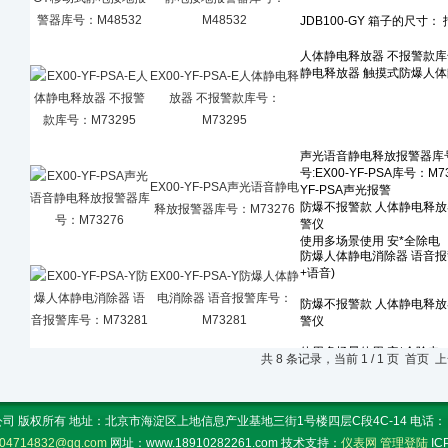
M48532
EX00-YF-PSA-E人体静电释
放器 不报警款库号：
M73295
EX00-YF-PSA声光语音静电
释放报警器库号：M73276
EX00-YF-PSA-Y防爆人体静
电消除器 语音报警库号：
M73281
共 8 条记录，当前 1 / 1 页 首
 版权所有 地址：北京市海淀区上地信息产业基地三街1号楼四层C段4C-14 电话： 传真：
04714832@qq.com
网址：www.18910282261.com 技术支持：
仪表网
管理登陆
I