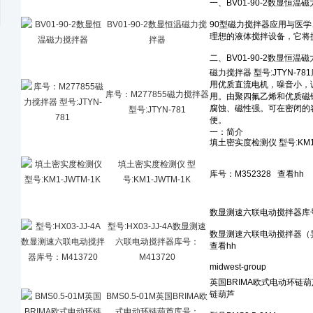
BV01-90-2数显恒温磁力搅
拌器
库号：M277855磁力搅拌器
型号:JTYN-781
填土密实度检测仪 型
号:KM1-JWTM-1K
型号:HX03-JJ-4A数显测速
六联电动搅拌器库号：
M413720
BMS0.5-01M英国BRIMA欧
式电动环链葫芦库号：