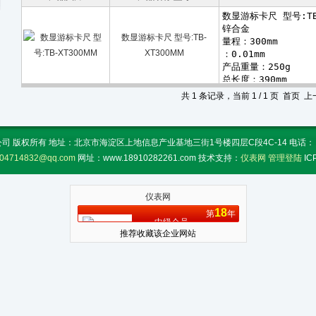
数显游标卡尺 型号:TB-
XT300MM
共 1 条记录，当前 1 / 1 页 首页
 版权所有 地址：北京市海淀区上地信息产业基地三街1号楼四层C段4C-14 电话： 传真：
04714832@qq.com
网址：www.18910282261.com 技术支持：
仪表网
管理登陆
I
仪表网
18
第
年
中级会员
推荐收藏该企业网站