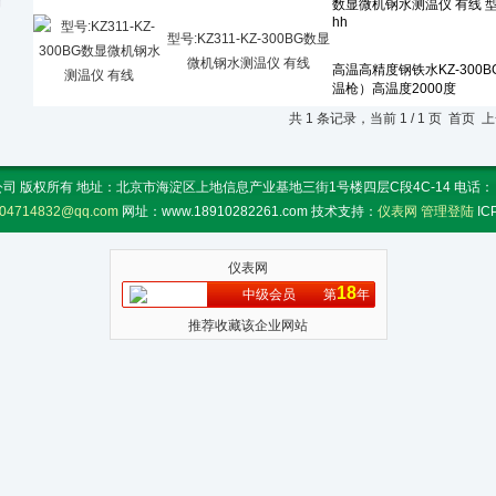
型号:KZ311-KZ-300BG数显
微机钢水测温仪 有线
共 1 条记录，当前 1 / 1 页 首
 版权所有 地址：北京市海淀区上地信息产业基地三街1号楼四层C段4C-14 电话： 传真：
04714832@qq.com
网址：www.18910282261.com 技术支持：
仪表网
管理登陆
I
仪表网
18
中级会员
第
年
推荐收藏该企业网站