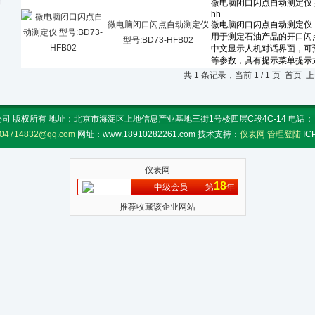
微电脑闭口闪点自动测定仪
型号:BD73-HFB02
共 1 条记录，当前 1 / 1 页 首
 版权所有 地址：北京市海淀区上地信息产业基地三街1号楼四层C段4C-14 电话： 传真：
04714832@qq.com
网址：www.18910282261.com 技术支持：
仪表网
管理登陆
I
仪表网
18
中级会员
第
年
推荐收藏该企业网站