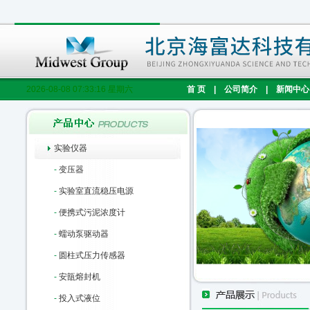
2026-08-08 07:33:16 星期六
首 页
|
公司简介
|
新闻中心
实验仪器
-
变压器
-
实验室直流稳压电源
-
便携式污泥浓度计
-
蠕动泵驱动器
-
圆柱式压力传感器
-
安瓿熔封机
-
投入式液位