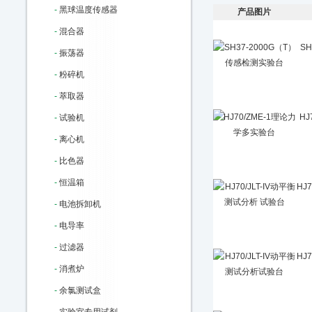
-
黑球温度传感器
产品图片
-
混合器
S
-
振荡器
-
粉碎机
-
萃取器
HJ
-
试验机
-
离心机
-
比色器
-
恒温箱
HJ
-
电池拆卸机
-
电导率
-
过滤器
HJ
-
消煮炉
-
余氯测试盒