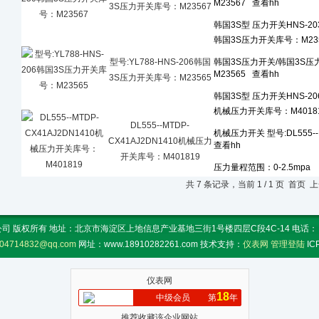
3S压力开关库号：M23567
型号:YL788-HNS-206韩国
3S压力开关库号：M23565
DL555--MTDP-
CX41AJ2DN1410机械压力
开关库号：M401819
共 7 条记录，当前 1 / 1 页 首
 版权所有 地址：北京市海淀区上地信息产业基地三街1号楼四层C段4C-14 电话： 传真：
04714832@qq.com
网址：www.18910282261.com 技术支持：
仪表网
管理登陆
I
仪表网
18
中级会员
第
年
推荐收藏该企业网站