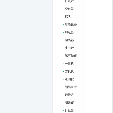
-
打点计
-
变送器
-
探头
-
喷涂设备
-
加液器
-
编码器
-
张力计
-
第五轮仪
-
一体机
-
交换机
-
速测仪
-
阳能杀虫
-
记录表
-
测汞仪
-
计数器