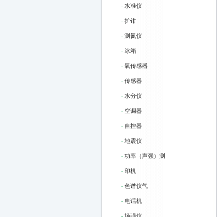
-
水准仪
-
扩钳
-
测氮仪
-
冰箱
-
氧传感器
-
传感器
-
水分仪
-
空调器
-
自控器
-
地震仪
-
功率（声强）测
-
印机
-
色谱仪气
-
电话机
-
场强仪