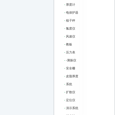
-
厚度计
-
电保护器
-
核子秤
-
氯度仪
-
风速仪
-
教板
-
压力表
-
-测振仪
-
安全栅
-
皮脂厚度
-
系统
-
扩散仪
-
定位仪
-
演示系统