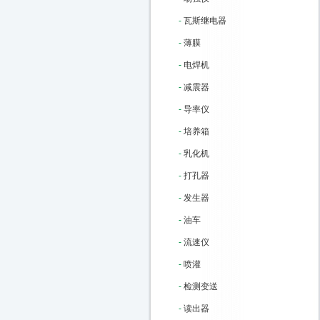
-
瓦斯继电器
-
薄膜
-
电焊机
-
减震器
-
导率仪
-
培养箱
-
乳化机
-
打孔器
-
发生器
-
油车
-
流速仪
-
喷灌
-
检测变送
-
读出器