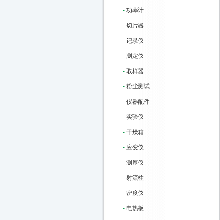
-
功率计
-
切片器
-
记录仪
-
测定仪
-
取样器
-
粉尘测试
-
仪器配件
-
实验仪
-
干燥箱
-
应变仪
-
测厚仪
-
射流柱
-
密度仪
-
电热板