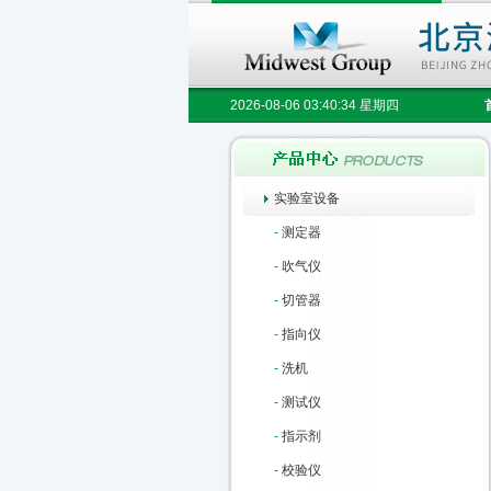
2026-08-06 03:40:35 星期四
实验室设备
-
测定器
-
吹气仪
-
切管器
-
指向仪
-
洗机
-
测试仪
-
指示剂
-
校验仪