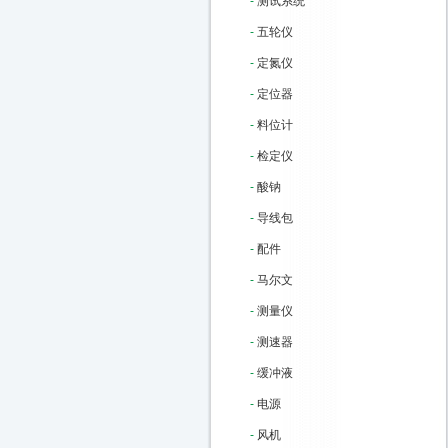
-
测试系统
-
五轮仪
-
定氮仪
-
定位器
-
料位计
-
检定仪
-
酸钠
-
导线包
-
配件
-
马尔文
-
测量仪
-
测速器
-
缓冲液
-
电源
-
风机