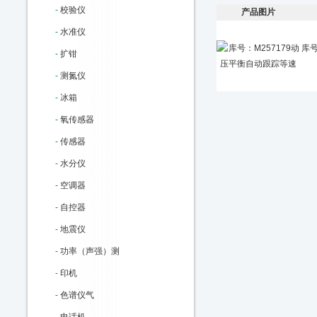
-
校验仪
产品图片
-
水准仪
库号
-
扩钳
-
测氮仪
-
冰箱
-
氧传感器
-
传感器
-
水分仪
-
空调器
-
自控器
-
地震仪
-
功率（声强）测
-
印机
-
色谱仪气