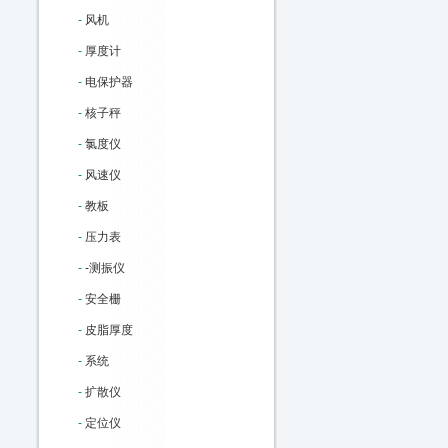
-
风机
-
厚度计
-
电保护器
-
核子秤
-
氯度仪
-
风速仪
-
教板
-
压力表
-
-测振仪
-
安全栅
-
皮脂厚度
-
系统
-
扩散仪
-
定位仪