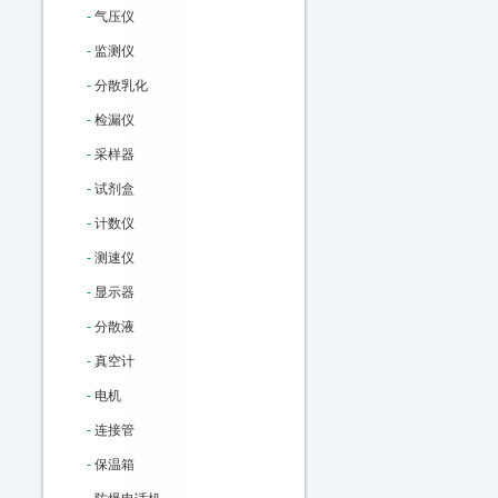
-
气压仪
-
监测仪
-
分散乳化
-
检漏仪
-
采样器
-
试剂盒
-
计数仪
-
测速仪
-
显示器
-
分散液
-
真空计
-
电机
-
连接管
-
保温箱