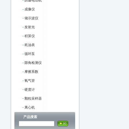
-
防爆电话机
-
成像仪
-
储示波仪
-
发射光
-
积算仪
-
耗油表
-
循环泵
-
隙角检测仪
-
摩擦系数
-
氧气管
-
硬度计
-
颗粒采样器
-
离心机
产品搜索