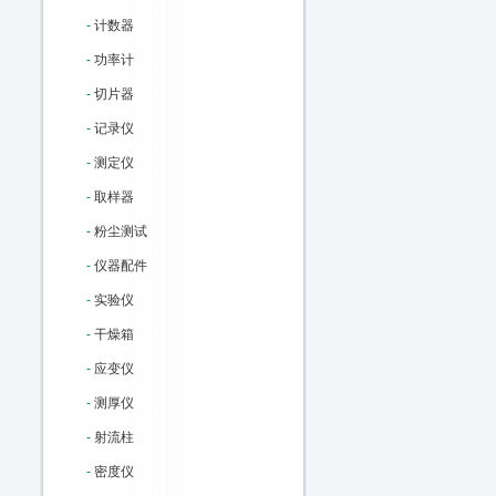
-
计数器
-
功率计
-
切片器
-
记录仪
-
测定仪
-
取样器
-
粉尘测试
-
仪器配件
-
实验仪
-
干燥箱
-
应变仪
-
测厚仪
-
射流柱
-
密度仪