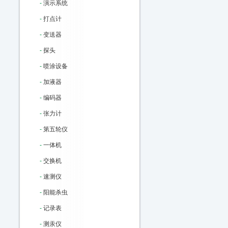
-
演示系统
-
打点计
-
变送器
-
探头
-
喷涂设备
-
加液器
-
编码器
-
张力计
-
第五轮仪
-
一体机
-
交换机
-
速测仪
-
阳能杀虫
-
记录表
-
测汞仪