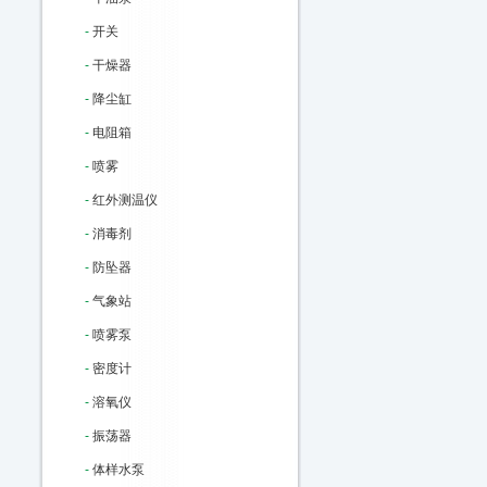
-
开关
-
干燥器
-
降尘缸
-
电阻箱
-
喷雾
-
红外测温仪
-
消毒剂
-
防坠器
-
气象站
-
喷雾泵
-
密度计
-
溶氧仪
-
振荡器
-
体样水泵