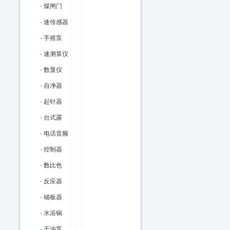
-
煤闸门
-
速传感器
-
手摇泵
-
速测算仪
-
数显仪
-
自净器
-
起针器
-
台式露
-
电话音频
-
控制器
-
数比色
-
反应器
-
铺板器
-
水浴锅
-
干油泵