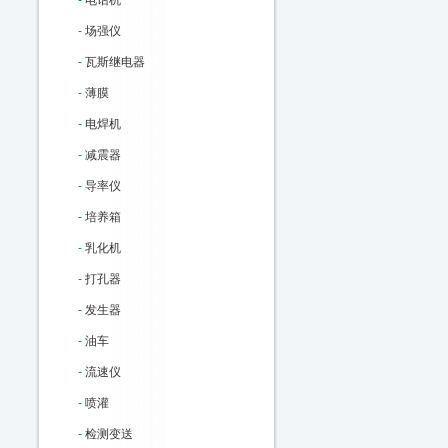
-
电话机
-
场强仪
-
瓦斯继电器
-
薄膜
-
电焊机
-
减震器
-
导率仪
-
培养箱
-
乳化机
-
打孔器
-
发生器
-
油车
-
流速仪
-
喷灌
-
检测变送