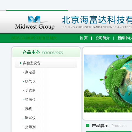
2026-08-08 09:33:19 星期六
首 页
|
公司简介
|
新闻中心
实验室设备
-
测定器
-
吹气仪
-
切管器
-
指向仪
-
洗机
-
测试仪
-
指示剂