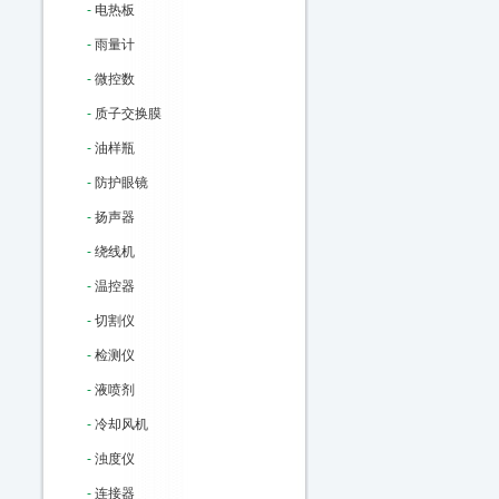
-
电热板
-
雨量计
-
微控数
-
质子交换膜
-
油样瓶
-
防护眼镜
-
扬声器
-
绕线机
-
温控器
-
切割仪
-
检测仪
-
液喷剂
-
冷却风机
-
浊度仪
-
连接器