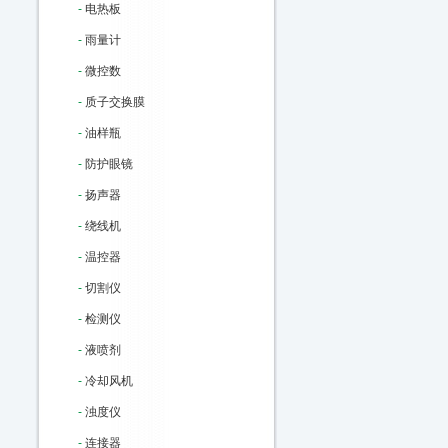
-
电热板
-
雨量计
-
微控数
-
质子交换膜
-
油样瓶
-
防护眼镜
-
扬声器
-
绕线机
-
温控器
-
切割仪
-
检测仪
-
液喷剂
-
冷却风机
-
浊度仪
-
连接器