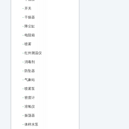
-
开关
-
干燥器
-
降尘缸
-
电阻箱
-
喷雾
-
红外测温仪
-
消毒剂
-
防坠器
-
气象站
-
喷雾泵
-
密度计
-
溶氧仪
-
振荡器
-
体样水泵