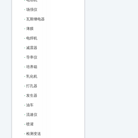
-
电话机
-
场强仪
-
瓦斯继电器
-
薄膜
-
电焊机
-
减震器
-
导率仪
-
培养箱
-
乳化机
-
打孔器
-
发生器
-
油车
-
流速仪
-
喷灌
-
检测变送