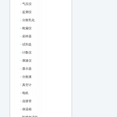
-
气压仪
-
监测仪
-
分散乳化
-
检漏仪
-
采样器
-
试剂盒
-
计数仪
-
测速仪
-
显示器
-
分散液
-
真空计
-
电机
-
连接管
-
保温箱