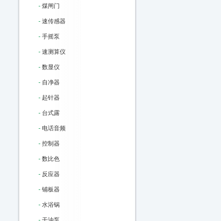
-
煤闸门
-
速传感器
-
手摇泵
-
速测算仪
-
数显仪
-
自净器
-
起针器
-
台式露
-
电话音频
-
控制器
-
数比色
-
反应器
-
铺板器
-
水浴锅
-
干油泵