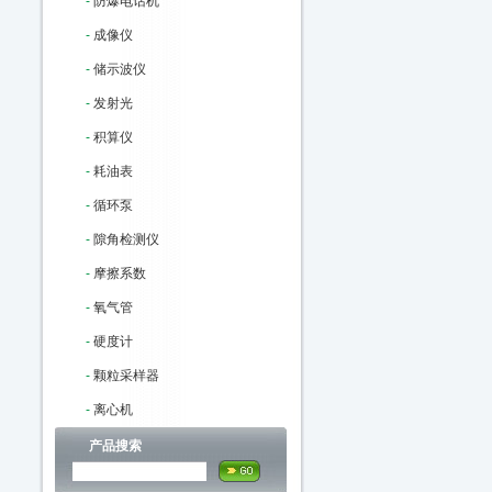
-
防爆电话机
-
成像仪
-
储示波仪
-
发射光
-
积算仪
-
耗油表
-
循环泵
-
隙角检测仪
-
摩擦系数
-
氧气管
-
硬度计
-
颗粒采样器
-
离心机
产品搜索