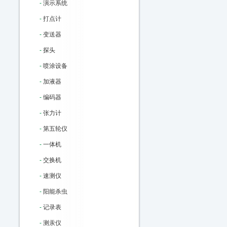
-
演示系统
-
打点计
-
变送器
-
探头
-
喷涂设备
-
加液器
-
编码器
-
张力计
-
第五轮仪
-
一体机
-
交换机
-
速测仪
-
阳能杀虫
-
记录表
-
测汞仪