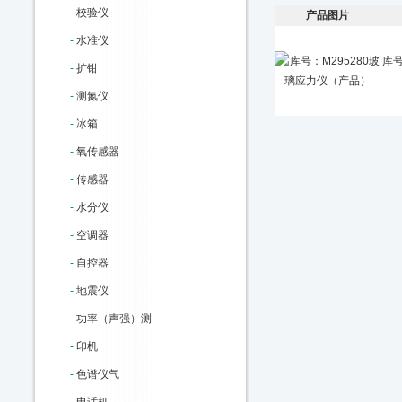
-
校验仪
产品图片
-
水准仪
库号
-
扩钳
-
测氮仪
-
冰箱
-
氧传感器
-
传感器
-
水分仪
-
空调器
-
自控器
-
地震仪
-
功率（声强）测
-
印机
-
色谱仪气