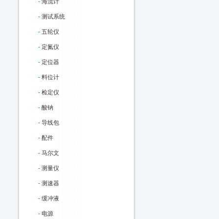
-
海流计
-
测试系统
-
五轮仪
-
定氮仪
-
定位器
-
料位计
-
检定仪
-
酸钠
-
导线包
-
配件
-
马尔文
-
测量仪
-
测速器
-
缓冲液
-
电源