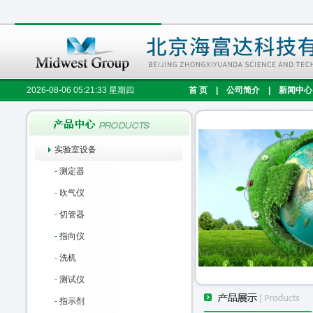
2026-08-06 05:21:34 星期四
首 页
|
公司简介
|
新闻中心
实验室设备
-
测定器
-
吹气仪
-
切管器
-
指向仪
-
洗机
-
测试仪
-
指示剂