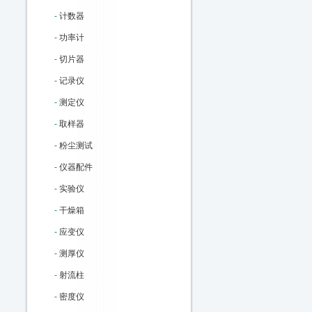
-
计数器
-
功率计
-
切片器
-
记录仪
-
测定仪
-
取样器
-
粉尘测试
-
仪器配件
-
实验仪
-
干燥箱
-
应变仪
-
测厚仪
-
射流柱
-
密度仪