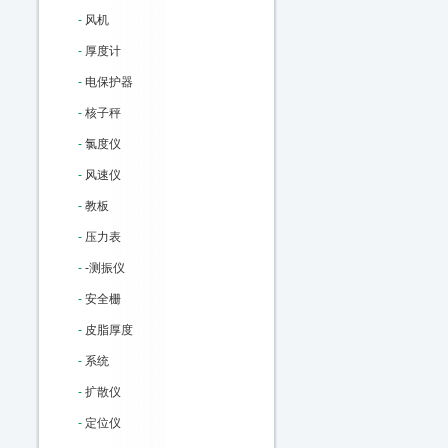
-
风机
-
厚度计
-
电保护器
-
核子秤
-
氯度仪
-
风速仪
-
教板
-
压力表
-
-测振仪
-
安全栅
-
皮脂厚度
-
系统
-
扩散仪
-
定位仪