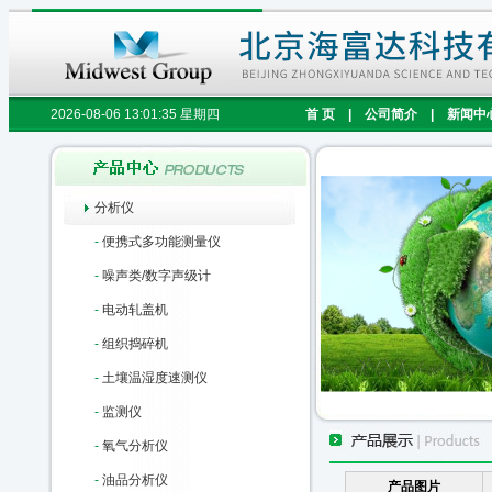
2026-08-06 13:01:35 星期四
首 页
|
公司简介
|
新闻中
分析仪
-
便携式多功能测量仪
-
噪声类/数字声级计
-
电动轧盖机
-
组织捣碎机
-
土壤温湿度速测仪
-
监测仪
-
氧气分析仪
-
油品分析仪
产品图片