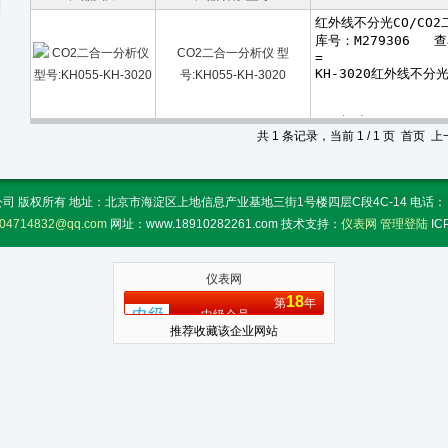
CO2二合一分析仪 型
号:KH055-KH-3020
共 1 条记录，当前 1 / 1 页 首页
 版权所有 地址：北京市海淀区上地信息产业基地三街1号楼四层C段4C-14 电话： 传真：
04714832@qq.com
网址：www.18910282261.com 技术支持：
仪表网
管理登陆
I
仪表网
18
第
年
中级会员
推荐收藏该企业网站