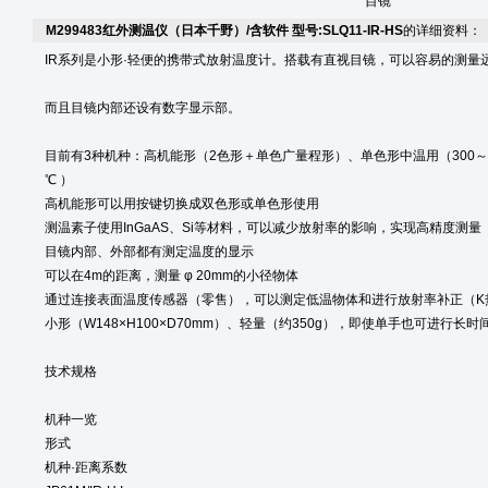
目镜
M299483红外测温仪（日本千野）/含软件 型号:SLQ11-IR-HS
的详细资料：
IR系列是小形·轻便的携带式放射温度计。搭载有直视目镜，可以容易的测量
而且目镜内部还设有数字显示部。
目前有3种机种：高机能形（2色形＋单色广量程形）、单色形中温用（300～100
℃ ）
高机能形可以用按键切换成双色形或单色形使用
测温素子使用InGaAS、Si等材料，可以减少放射率的影响，实现高精度测量
目镜内部、外部都有测定温度的显示
可以在4m的距离，测量 φ 20mm的小径物体
通过连接表面温度传感器（零售），可以测定低温物体和进行放射率补正（K
小形（W148×H100×D70mm）、轻量（约350g），即使单手也可进行长时
技术规格
机种一览
形式
机种·距离系数