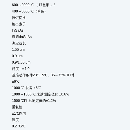
600～2000 ℃ （ 双色形 ）/
400～3000 ℃（单色）
按键切换
检出素子
InGaAs
Si Si/InGaAs
测定波长
1.55 μm
0.9 μm
0.9/1.55 μm
精度 ε＝1.0
基准动作条件23℃±5℃、35～75%RH时
±6℃
1000 ℃ 未满: ±6℃
1000～1500 ℃ 未满:测定值的 ±0.6%
1500 ℃以上:测定值的±1.2%
重复性
±1℃以内
温度
0.2 ℃/℃