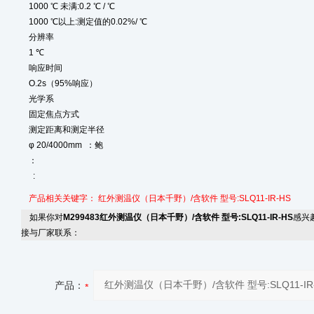
1000 ℃ 未满:0.2 ℃ / ℃
1000 ℃以上:测定值的0.02%/ ℃
分辨率
1 ℃
响应时间
O.2s（95%响应）
光学系
固定焦点方式
测定距离和测定半径
φ 20/4000mm ：鲍
：
:
产品相关关键字：
红外测温仪（日本千野）/含软件 型号:SLQ11-IR-HS
如果你对
M299483红外测温仪（日本千野）/含软件 型号:SLQ11-IR-HS
感兴
接与厂家联系：
产品：