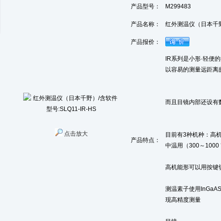
产品型号：
M299483
产品名称：
红外测温仪（日本千野）/
产品报价：
IR系列是小形·轻便
以容易的测量远距离
而且目镜内部还设有
点击放大
目前有3种机种：高
产品特点：
中温用（300～1000
高机能形可以用按键
测温素子使用InGa
现高精度测量