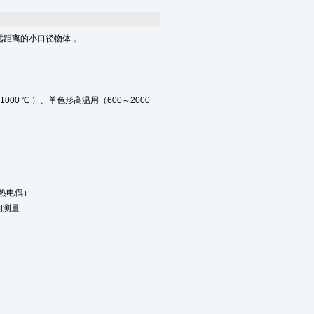
远距离的小口径物体，
0 ℃ ）、单色形高温用（600～2000
热电偶）
间测量