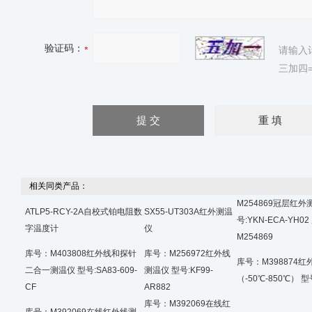
验证码：
请输入
三加四=
相关同类产品：
M254869冠层红外
ATLP5-RCY-2A自校式铂电阻数
SX55-UT303A红外测温
号:YKN-ECA-YH0
字温度计
仪
M254869
库号：M403808红外线和探针
库号：M256972红外线
库号：M398874
二合一测温仪 型号:SA83-609-
测温仪 型号:KF99-
（-50℃-850℃） 型号
CF
AR882
库号：M392069在线红