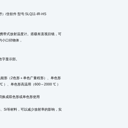
含软件 型号:SLQ11-IR-HS
的携带式放射温度计。搭载有直视目镜，可
的小口径物体，
数字显示部。
机能形（2色形＋单色广量程形）、单色形
 ℃ ）、单色形高温用（600～2000 ℃ ）
切换成双色形或单色形使用
AS、Si等材料，可以减少放射率的影响，实