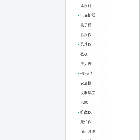
-
厚度计
-
电保护器
-
核子秤
-
氯度仪
-
风速仪
-
教板
-
压力表
-
-测振仪
-
安全栅
-
皮脂厚度
-
系统
-
扩散仪
-
定位仪
-
演示系统