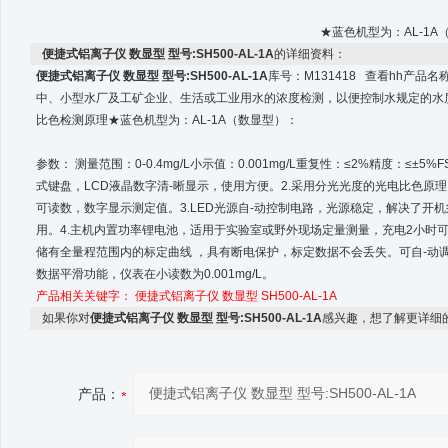
★蓝色机型为：AL-1A
便捷式铝离子仪 数显型 型号:SH500-AL-1A
的详细资料：
便捷式铝离子仪 数显型 型号:SH500-AL-1A
库号：M131418 查看hh产品
中、小型水厂及工矿企业、生活或工业用水的浓度检测，以便控制水规定的水质
比色检测原理★蓝色机型为：AL-1A（数显型）：
参数： 测量范围：0-0.4mg/L小示值：0.001mg/L重复性：≤2%精度：≤±5
式键盘，LCD液晶数字清-晰显示，使用方便。2.采用分光光度的光电比色原
可读数，数字显示测定值。3.LED光源自-动控制电路，光源稳定，解决了开
用。4.主机内置功率锂电池，适用于实验室或野外现场定量测量，充电2小时可
储有全量程范围内的标定曲线 ，具有断电保护，标定数据不会丢失。可自-动
数据平滑功能，仪表在小读数为0.001mg/L。
产品相关关键字：
便捷式铝离子仪 数显型
SH500-AL-1A
如果你对
便捷式铝离子仪 数显型 型号:SH500-AL-1A
感兴趣，想了解更详细
产品：