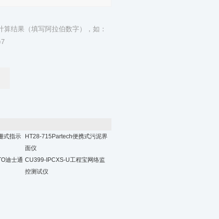
计算结果（填写阿拉伯数字），如：
7
光栅式指示
HT28-715Partech便携式污泥界
面仪
STO迪士通
CU399-IPCXS-U工程宝网络监
控测试仪