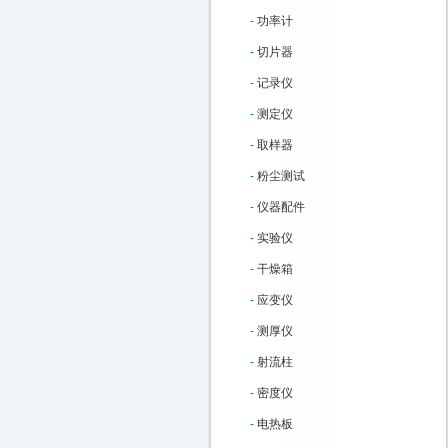
-
功率计
-
切片器
-
记录仪
-
测定仪
-
取样器
-
粉尘测试
-
仪器配件
-
实验仪
-
干燥箱
-
应变仪
-
测厚仪
-
射流柱
-
密度仪
-
电热板