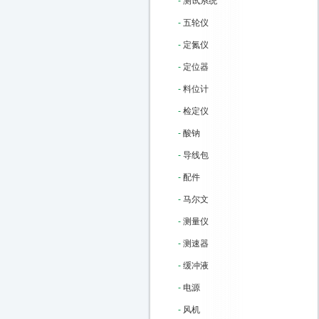
-
测试系统
-
五轮仪
-
定氮仪
-
定位器
-
料位计
-
检定仪
-
酸钠
-
导线包
-
配件
-
马尔文
-
测量仪
-
测速器
-
缓冲液
-
电源
-
风机