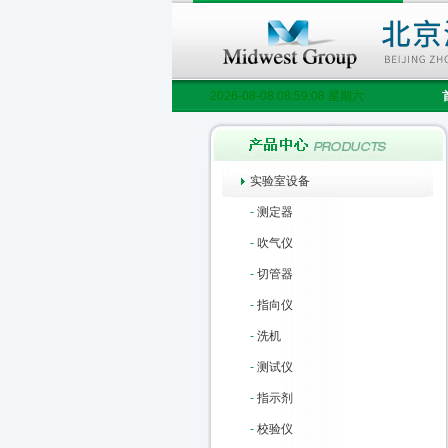
2026-08-08 08:59:09 星期六
实验室设备
-
测定器
-
吹气仪
-
切管器
-
指向仪
-
洗机
-
测试仪
-
指示剂
-
校验仪