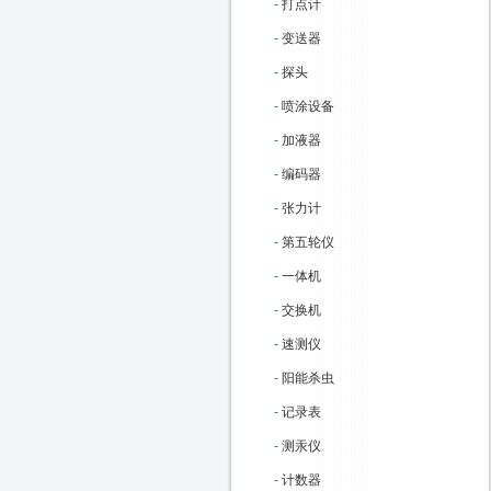
-
打点计
-
变送器
-
探头
-
喷涂设备
-
加液器
-
编码器
-
张力计
-
第五轮仪
-
一体机
-
交换机
-
速测仪
-
阳能杀虫
-
记录表
-
测汞仪
-
计数器