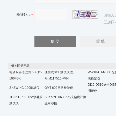
验证码：
请输入
三加四=
相关同类产品：
电动粉碎 机型号:ZXQC-
便携式SOE测试仪 型
WW18-CT-M50C
100FSK
号:M117516-M64
表检定仪
DI12-D510徕卡DI
SKSW-KC-100酶标仪
OMT-602回路校验仪
测距仪
TG22-DR-5012A水凝胶
SLY-SYP-0633A乌氏粘度计恒
测试仪
温水浴槽