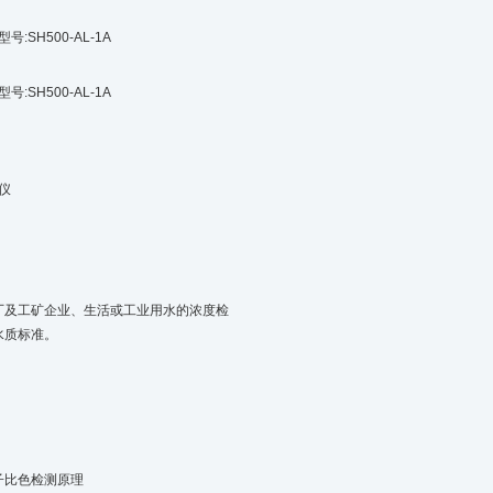
:SH500-AL-1A
:SH500-AL-1A
h
仪
厂及工矿企业、生活或工业用水的浓度检
水质标准。
子比色检测原理