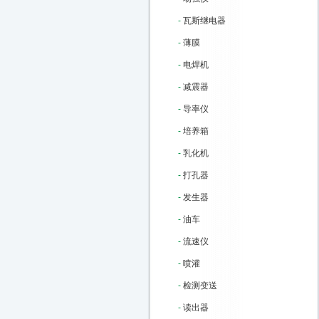
-
瓦斯继电器
-
薄膜
-
电焊机
-
减震器
-
导率仪
-
培养箱
-
乳化机
-
打孔器
-
发生器
-
油车
-
流速仪
-
喷灌
-
检测变送
-
读出器