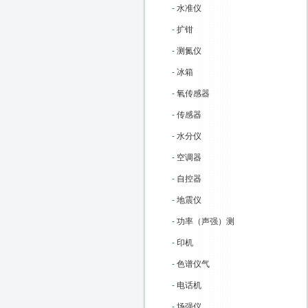
-
水准仪
-
扩钳
-
测氮仪
-
冰箱
-
氧传感器
-
传感器
-
水分仪
-
空调器
-
自控器
-
地震仪
-
功率（声强）测
-
印机
-
色谱仪气
-
电话机
-
场强仪