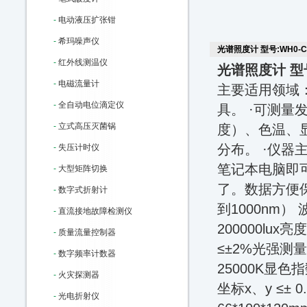
-
电动液压扩张钳
-
希玛噪声仪
光谱照度计 型号:WH0-CL
-
红外线测温仪
光谱照度计 型号:
-
电磁流量计
主要适用领域
-
全自动电位滴定仪
具。 ·可测
-
立式高压灭菌锅
度）、色温、
分布。 ·仪器
-
失压计时仪
笔记本电脑即
-
大型矩阵切换
了。数据方便
-
数字式折射计
到1000nm）
-
直流接地故障检测仪
200000lux
-
质量流量控制器
≤±2%光强测量
-
数字频率计数器
25000K显色
-
火灾探测器
坐标x、y ≤±
-
光电折射仪