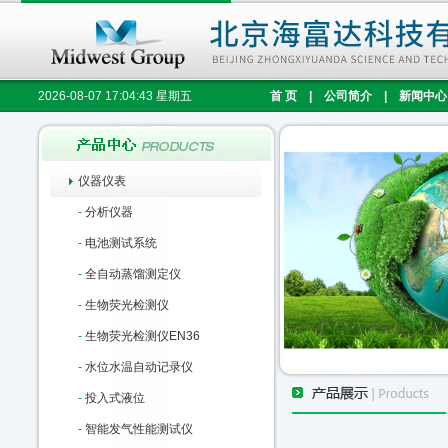
2026-08-07 17:04:43 星期五
首 页
|
公司简介
|
新闻中心
仪器仪表
-
分析仪器
-
电池测试系统
-
全自动蒸馏测定仪
-
生物荧光检测仪
-
生物荧光检测仪EN36
-
水位水温自动记录仪
-
投入式液位
-
智能发气性能测试仪