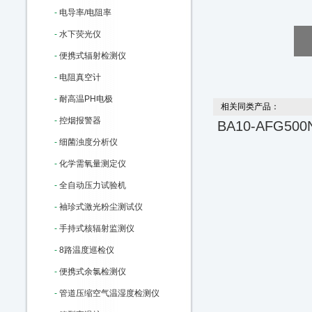
-
电导率/电阻率
-
水下荧光仪
-
便携式辐射检测仪
-
电阻真空计
-
耐高温PH电极
相关同类产品：
-
控烟报警器
BA10-AFG5
-
细菌浊度分析仪
-
化学需氧量测定仪
-
全自动压力试验机
-
袖珍式激光粉尘测试仪
-
手持式核辐射监测仪
-
8路温度巡检仪
-
便携式余氯检测仪
-
管道压缩空气温湿度检测仪