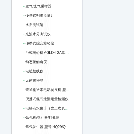
-
空气/废气采样器
-
便携式明渠流量计
-
水质测试笔
-
光波水分测试仪
-
便携式综合校验仪
-
台式离心机MGLD4-2A库号：M387807
-
动态接触角仪
-
电缆校线仪
-
无菌接种箱
-
普通输送带电动剥皮机 型号:TJ38-PBJ3库号：M112607
-
便携式氢气泄漏定量检漏仪
-
电接点水位计（含二次表和测量筒） 型号:WH23-SXY2S-440mm库号：M170723
-
钻孔机/钻孔器/打孔器
-
氢气发生器 型号:HQ29/QPH-300C库号：M211536