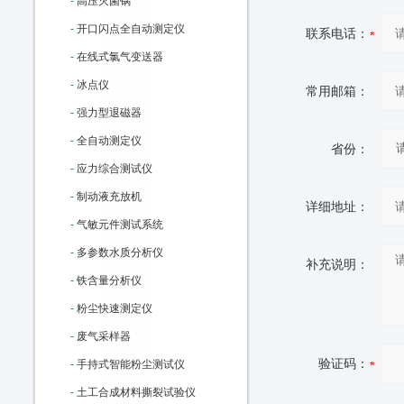
-
高压灭菌锅
-
开口闪点全自动测定仪
联系电话：
-
在线式氯气变送器
-
冰点仪
常用邮箱：
-
强力型退磁器
-
全自动测定仪
省份：
-
应力综合测试仪
-
制动液充放机
详细地址：
-
气敏元件测试系统
-
多参数水质分析仪
补充说明：
-
铁含量分析仪
-
粉尘快速测定仪
-
废气采样器
验证码：
-
手持式智能粉尘测试仪
-
土工合成材料撕裂试验仪