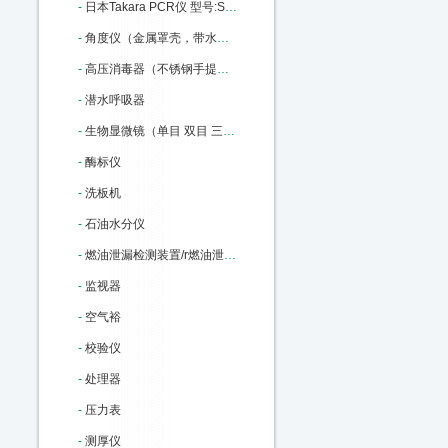
-
日本Takara PCR仪 型号:SC46-TP600库号：M219878
-
角度仪（金属罩壳，带水泡） 型号:M85924库号：M85924
-
高压消毒器（不锈钢手提式消毒器）18L 型号:ZX75-YX-280B库号：M160359
-
潜水呼吸器
-
生物显微镜（单目 双目 三目） 型号:L1100B库号：M405295
-
酶标仪
-
洗板机
-
石油水分仪
-
燃油泄漏检测装置/r燃油泄漏报警器（主机+探测点） 型号:LX23库号：M405302
-
监视器
-
空气裕
-
校验仪
-
处理器
-
压力表
-
测厚仪