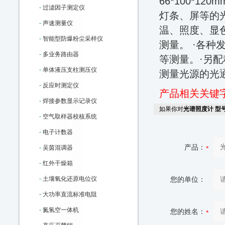
66*100*1
-
过滤因子测定仪
灯条、屏等的
-
声速测量仪
温、照度、显
-
智能型防爆粉尘采样仪
测量。 ·各
-
多业务路由器
等测量。·另配
-
单体液压支柱测压仪
测量光源的光
-
反应时测定仪
产品相关关键
-
焊接参数显示记录仪
如果你对
光谱照度计 型号:
-
空气取样器校核系统
-
电子计数器
产品：
-
吴茵混调器
-
红外干燥箱
-
土壤氧化还原电位仪
您的单位：
-
大功率直流标准电阻
-
氮氢空一体机
您的姓名：