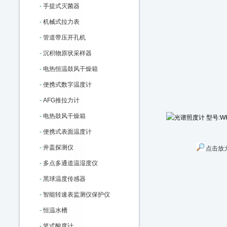
-
手提式灭菌器
-
机械式拉力表
-
管道带压开孔机
-
沉积物原状采样器
-
电热恒温鼓风干燥箱
-
便携式数字温度计
-
AFG推拉力计
-
电热鼓风干燥箱
-
便携式表面温度计
-
井盖探测仪
点击放
-
多点多通道温湿度仪
-
黑球温度传感器
-
智能转速表监测仪保护仪
-
恒温水槽
-
笔式酸度计