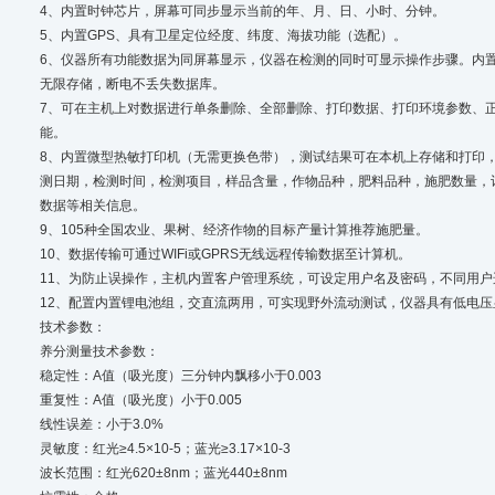
4、内置时钟芯片，屏幕可同步显示当前的年、月、日、小时、分钟。
5、内置GPS、具有卫星定位经度、纬度、海拔功能（选配）。
6、仪器所有功能数据为同屏幕显示，仪器在检测的同时可显示操作步骤。内
无限存储，断电不丢失数据库。
7、可在主机上对数据进行单条删除、全部删除、打印数据、打印环境参数、
能。
8、内置微型热敏打印机（无需更换色带），测试结果可在本机上存储和打印
测日期，检测时间，检测项目，样品含量，作物品种，肥料品种，施肥数量，
数据等相关信息。
9、105种全国农业、果树、经济作物的目标产量计算推荐施肥量。
10、数据传输可通过WIFi或GPRS无线远程传输数据至计算机。
11、为防止误操作，主机内置客户管理系统，可设定用户名及密码，不同用
12、配置内置锂电池组，交直流两用，可实现野外流动测试，仪器具有低电压
技术参数：
养分测量技术参数：
稳定性：A值（吸光度）三分钟内飘移小于0.003
重复性：A值（吸光度）小于0.005
线性误差：小于3.0%
灵敏度：红光≥4.5×10-5；蓝光≥3.17×10-3
波长范围：红光620±8nm；蓝光440±8nm