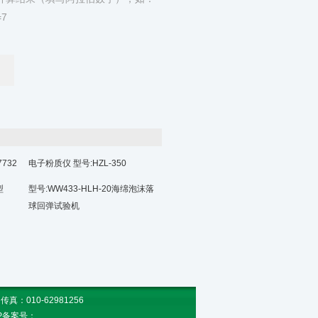
7
732
电子粉质仪 型号:HZL-350
型
型号:WW433-HLH-20海绵泡沫落
球回弹试验机
010-62981256
CP备案号：