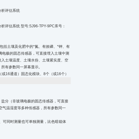
分析评估系统
估系统 型号:SJ96-TPY-9PC库号：
包括土壤及化肥中的*氮、有效磷、*钾、有
玻璃电极的固态传感器，可直接埋入土壤中测
接入土壤温度、土壤水份、土壤紧实度、空
，所有参数同一屏幕显示。
（或16通道）固态化模块、8个（或16个）
h、盐分（非玻璃电极的固态传感器，可直接
空气温湿度等多种传感器，所有参数同一
收、可同时测量也可单独测量，比色暗箱体