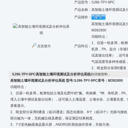
产品型号：
SJ96-TPY-9PC
产品名称：
高智能土壤环境测试及
产品报价：
高智能土壤环境测试及分析评
M392900
功能特点：
1、仪器一机多用，检测
点击放大
产品特点：
机质，Ph、盐分（非
试直接出结果），还可
气温湿度等多种传感器
2、暗盒部分采用8通道
SJ96-TPY-9PC高智能土壤环境测试及分析评估系统
的详细资料：
高智能土壤环境测试及分析评估系统 型号:SJ96-TPY-9PC库号：M392900
功能特点：
1、仪器一机多用，检测包括土壤及化肥中的*氮、有效磷、*钾、有机质，P
埋入土壤中测试直接出结果），还可接入土壤温度、土壤水份、土壤紧实度、
屏幕显示。
2、暗盒部分采用8通道（或16通道）固态化模块、8个（或16个）光路与接
部分融为一体，无机械位移及磨损，保证测定结果精度。
3、7寸彩色触摸液晶显示屏，ANDROID系统操作简单，升级方便。