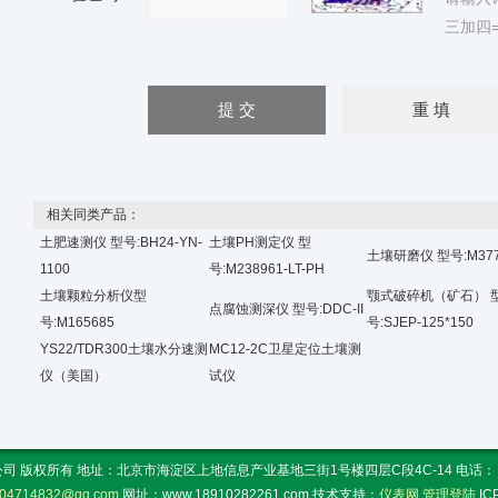
三加四=
相关同类产品：
土肥速测仪 型号:BH24-YN-
土壤PH测定仪 型
土壤研磨仪 型号:M377
1100
号:M238961-LT-PH
土壤颗粒分析仪型
颚式破碎机（矿石） 
点腐蚀测深仪 型号:DDC-II
号:M165685
号:SJEP-125*150
YS22/TDR300土壤水分速测
MC12-2C卫星定位土壤测
仪（美国）
试仪
 版权所有 地址：北京市海淀区上地信息产业基地三街1号楼四层C段4C-14 电话： 传真：
04714832@qq.com
网址：www.18910282261.com 技术支持：
仪表网
管理登陆
I