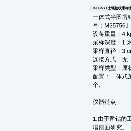
BJ7R-Y1土壤柱状采样
一体式半圆凿钻
号：M35756
设备重量：4 k
采样深度：1 
采样直径：3 c
连接方式：无
采样类型：原
配置：一体式
个。
仪器特点：
1.由于凿钻
壤剖面研究。