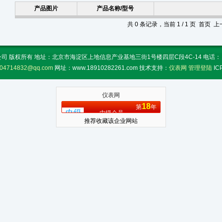
产品图片
产品名称/型号
共 0 条记录，当前 1 / 1 页 首页
 版权所有 地址：北京市海淀区上地信息产业基地三街1号楼四层C段4C-14 电话： 传真：
04714832@qq.com
网址：www.18910282261.com 技术支持：
仪表网
管理登陆
I
仪表网
18
第
年
中级会员
推荐收藏该企业网站