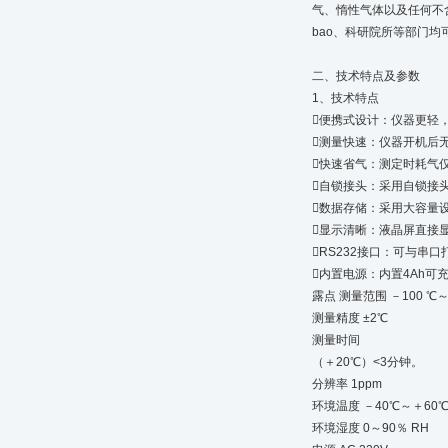
气、惰性气体以及任何不
bao、科研院所等部门均
二、技术特点及参数
1、技术特点
便携式设计：仪器更轻
测量快速：仪器开机后
快速省气：测定时耗气仅2
自锁接头：采用自锁接头
数据存储：采用大容量
显示清晰：液晶屏直接
RS232接口：可与串
内置电源：内置4Ah可
露点 测量范围 －100 ℃～
测量精度 ±2℃
测量时间
（＋20℃）<3分钟。
分辨率 1ppm
环境温度 －40℃～＋60
环境湿度 0～90％ RH