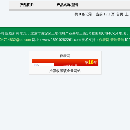
产品图片
产品名称/型号
共 0 条记录，当前 1 / 1 页 首页
 版权所有 地址：北京市海淀区上地信息产业基地三街1号楼四层C段4C-14 电话： 传真：
04714832@qq.com
网址：www.18910282261.com 技术支持：
仪表网
管理登陆
I
仪表网
18
第
年
中级会员
推荐收藏该企业网站